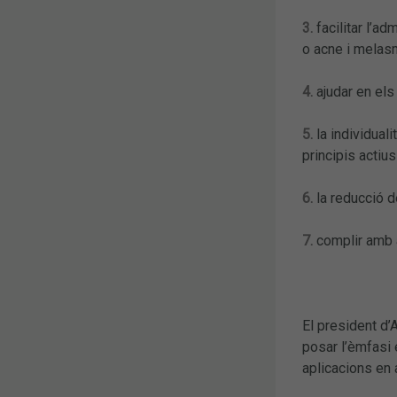
3.
facilitar l’a
o acne i melasm
4.
ajudar en els
5.
la individual
principis actiu
6.
la reducció d
7.
complir amb 
El president d’
posar l’èmfasi 
aplicacions en 