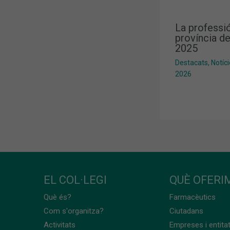
La professió
província de
2025
Destacats
,
Notíc
2026
EL COL·LEGI
QUÈ OFERIM
Què és?
Farmacèutics
Com s'organitza?
Ciutadans
Activitats
Empreses i entita