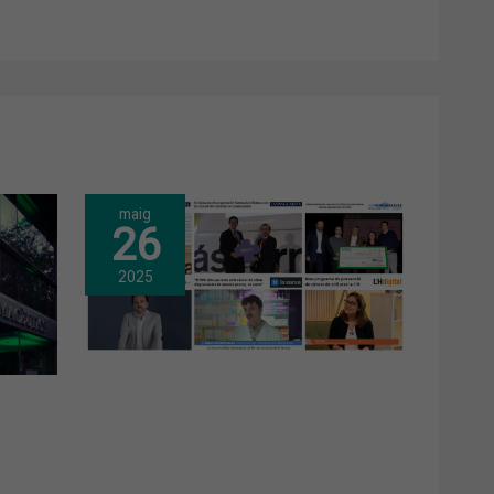
maig
26
2025