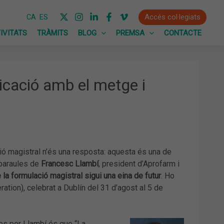
Accés col·legiats
CA
ES
IVITATS
TRÀMITS
BLOG
PREMSA
CONTACTE
icació amb el metge i
ió magistral n’és una resposta: aquesta és una de
 paraules de
Francesc Llambí
, president d’Aprofarm i
 la formulació magistral sigui una eina de futur
. Ho
ation), celebrat a Dublín del 31 d’agost al 5 de
des per Llambí és que “La