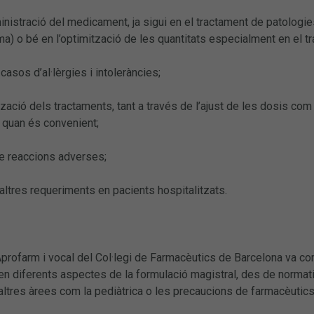
dministració del medicament, ja sigui en el tractament de patologi
a) o bé en l’optimització de les quantitats especialment en el 
 casos d’al·lèrgies i intoleràncies;
ització dels tractaments, tant a través de l’ajust de les dosis co
s quan és convenient;
e reaccions adverses;
altres requeriments en pacients hospitalitzats.
Aprofarm i vocal del Col·legi de Farmacèutics de Barcelona va c
en diferents aspectes de la formulació magistral, des de normati
altres àrees com la pediàtrica o les precaucions de farmacèutics 