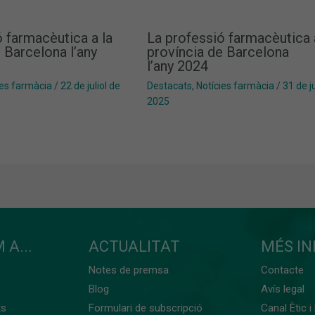
 farmacèutica a la
La professió farmacèutica 
 Barcelona l’any
província de Barcelona
l’any 2024
ies farmàcia
/
22 de juliol de
Destacats
,
Notícies farmàcia
/
31 de ju
2025
 A...
ACTUALITAT
MÉS I
Notes de premsa
Contacte
Blog
Avís legal
ts
Formulari de subscripció
Canal Ètic i