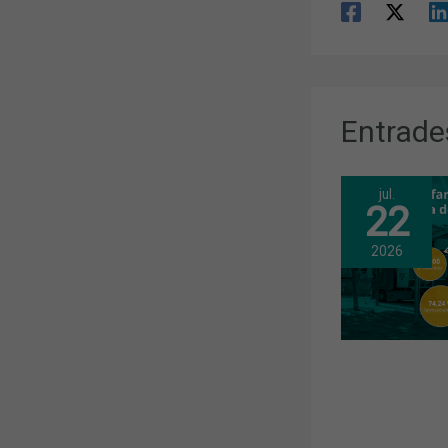
Entrade
jul.
22
2026