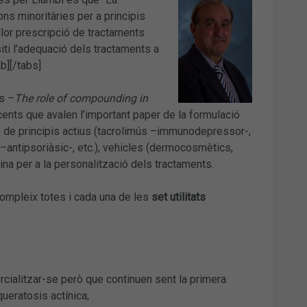
ons minoritàries per a principis
llor prescripció de tractaments
ti l’adequació dels tractaments a
b][/tabs]
s –
The role of compounding in
ecents que avalen l’important paper de la formulació
e de principis actius (tacrolimús –immunodepressor-,
l –antipsoriàsic-, etc.), vehicles (dermocosmètics,
eina per a la personalització dels tractaments.
compleix totes i cada una de les
set utilitats
cialitzar-se però que continuen sent la primera
ueratosis actínica;