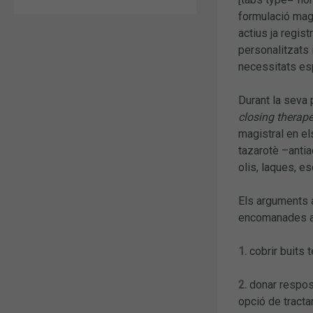
formulació magi
actius ja regis
personalitzats 
necessitats es
Durant la seva 
closing therap
magistral en el
tazarotè –antia
olis, laques, e
Els arguments a
encomanades a 
1.
cobrir buits t
2.
donar respost
opció de tracta