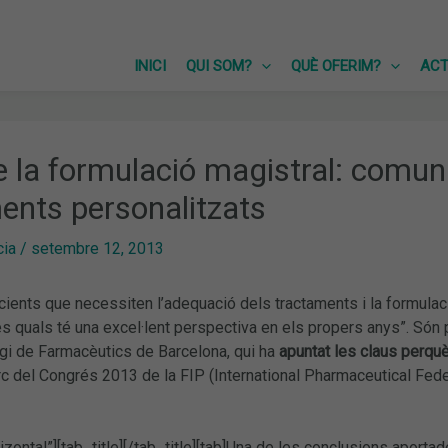
INICI
QUI SOM?
QUÈ OFERIM?
ACT
e la formulació magistral: comun
ents personalitzats
cia
/
setembre 12, 2013
cients que necessiten l’adequació dels tractaments i la formulac
es quals té una excel·lent perspectiva en els propers anys”. Són
egi de Farmacèutics de Barcelona, qui ha
apuntat les claus perquè
rc del Congrés 2013 de la FIP (International Pharmaceutical Feder
izontal”][tab_title][/tab_title][tab]Una de les conclusions aporta