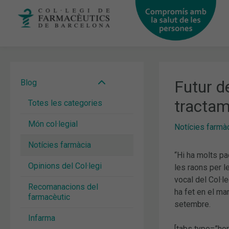
Vés
al
contingut
Futur d
Blog
tractam
Totes les categories
Món col·legial
Notícies farmà
Notícies farmàcia
“Hi ha molts pa
Opinions del Col·legi
les raons per l
vocal del Col·l
Recomanacions del
ha fet en el ma
farmacèutic
setembre.
Infarma
[tabs type=”hor