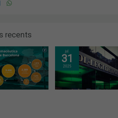
s recents
jul.
31
2025