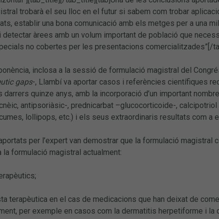
stral trobarà el seu lloc en el futur si sabem com trobar aplicaci
trats, establir una bona comunicació amb els metges per a una mi
i detectar àrees amb un volum important de població que necessi
pecials no cobertes per les presentacions comercialitzades”[/ta
ponència, inclosa a la sessió de formulació magistral del Congré
eutic gaps
-, Llambí va aportar casos i referències científiques r
s darrers quinze anys, amb la incorporació d’un important nombr
cnèic, antipsoriàsic-, prednicarbat –glucocorticoide-, calcipotrio
scumes, lollipops, etc.) i els seus extraordinaris resultats com a 
portats per l’expert van demostrar que la formulació magistral 
la formulació magistral actualment:
erapèutics;
a terapèutica en el cas de medicacions que han deixat de comer
ment, per exemple en casos com la dermatitis herpetiforme i la q