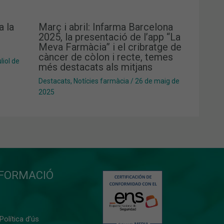
a la
Març i abril: Infarma Barcelona
2025, la presentació de l’app “La
Meva Farmàcia” i el cribratge de
càncer de còlon i recte, temes
liol de
més destacats als mitjans
Destacats
,
Notícies farmàcia
/
26 de maig de
2025
NFORMACIÓ
 Política d’ús