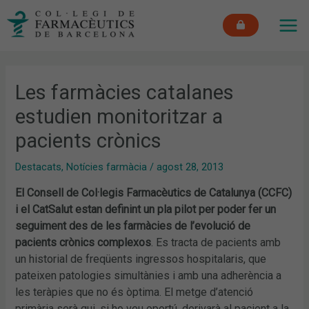
Vés
MAI
al
ME
contingut
Les farmàcies catalanes
estudien monitoritzar a
pacients crònics
Destacats
,
Notícies farmàcia
/
agost 28, 2013
El Consell de Col·legis Farmacèutics de Catalunya (CCFC)
i el CatSalut estan definint un
pla pilot per poder fer un
seguiment des de les farmàcies de l’evolució de
pacients crònics complexos
. Es tracta de pacients amb
un historial de freqüents ingressos hospitalaris, que
pateixen patologies simultànies i amb una adherència a
les teràpies que no és òptima. El metge d’atenció
primària serà qui, si ho veu oportú, derivarà al pacient a la