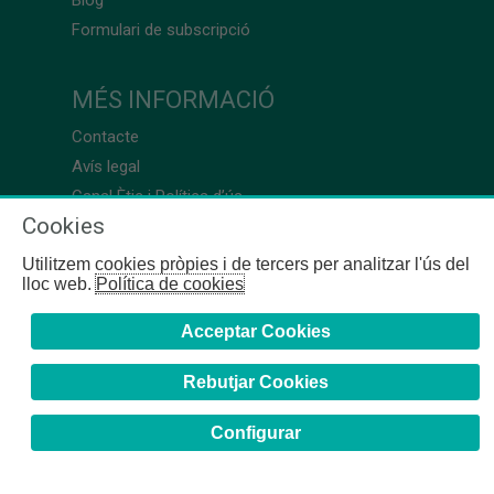
Formulari de subscripció
MÉS INFORMACIÓ
Contacte
Avís legal
Canal Ètic i Política d’ús
Cookies
Utilitzem cookies pròpies i de tercers per analitzar l'ús del
lloc web.
Política de cookies
Acceptar Cookies
Rebutjar Cookies
Configurar
COFB
- 2024 | Girona, 64-66 - 08009 Barcelona - Tel. +34
93 244 07 10