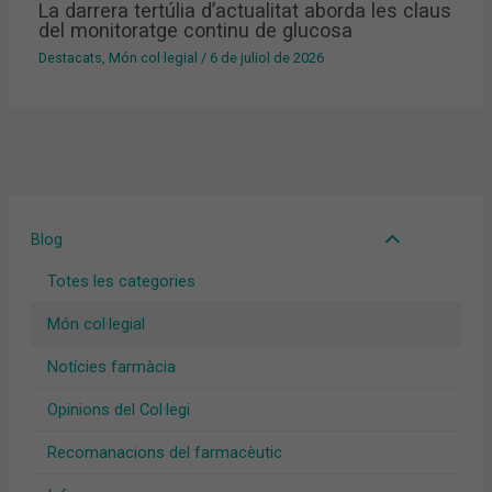
La darrera tertúlia d’actualitat aborda les claus
del monitoratge continu de glucosa
Destacats
,
Món col·legial
/
6 de juliol de 2026
Blog
Totes les categories
Món col·legial
Notícies farmàcia
Opinions del Col·legi
Recomanacions del farmacèutic