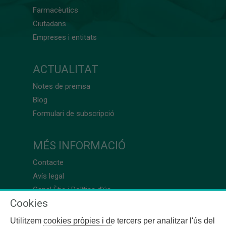
Farmacèutics
Ciutadans
Empreses i entitats
ACTUALITAT
Notes de premsa
Blog
Formulari de subscripció
MÉS INFORMACIÓ
Contacte
Avís legal
Canal Ètic i Política d’ús
Cookies
Utilitzem cookies pròpies i de tercers per analitzar l'ús del