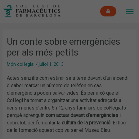
Vés
MAI
al
ME
contingut
Un conte sobre emergències
per als més petits
Món col·legial
/
juliol 1, 2013
Actes senzills com estirar-se a terra davant d’un incendi
o saber marcar un número de telèfon en cas
d’emergència poden salvar vides. És per això que el
Col·legi ha tornat a organitzar una activitat adreçada a
nens i nenes d’entre 5 i 12 anys familiars de col·legiats
perquè aprenguin
com actuar davant d’emergències
i,
sobretot, per fomentar la
cultura de la prevenció
. El lloc
de la formació aquest cop va ser el Museu Blau.