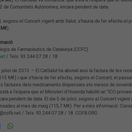
2 de Comunitats Autònomes, encara pendent de data.
iol, segons el Concert vigent amb Salut, s’hauria de fer efectiu
 M€
).
rmació
:
·legis de Farmacèutics de Catalunya (CCFC)
net
/ Tels. 93 244 07 28 / 18
juliol de 2013. – El CatSalut ha abonat avui la factura de les r
(115 M€) i que s’havia de fer efectiu, segons el Concert, el passa
s factures dels medicaments dispensats els mesos de novembre
stà a l’espera que el Ministeri d’Hisenda habiliti un “ICO prov
ra pendent de data. El dia 5 de juliol, segons el Concert vigent 
nsades al mes de maig (115,7 M€). Per a més informació: Consel
@cofb.net / Tels. 93 244 07 28 / 18 COFB.ORG