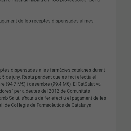
 el pagament de les receptes dispensades al mes
eceptes dispensades a les farmàcies catalanes durant
t 5 de juny. Resta pendent que es faci efectiu el
 (94,7 M€) i desembre (99,4 M€). El CatSalut va
eedores” per a deutes del 2012 de Comunitats
amb Salut, s’hauria de fer efectiu el pagament de les
l de Col·legis de Farmacèutics de Catalunya