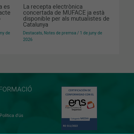
a es
La recepta electrònica
pacte
concertada de MUFACE ja està
b
disponible per als mutualistes de
Catalunya
uny de
Destacats
,
Notes de premsa
/
1 de juny de
2026
NFORMACIÓ
 Política d’ús