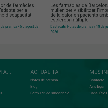
dor de farmàcies
Les farmàcies de Barcelon
’adapta per a
mullen per visibilitzar l’im
b discapacitat
de la calor en pacients am
esclerosi múltiple
 de premsa
/
5 d'agost de
Destacats
,
Notes de premsa
/
18 de j
2026
 A...
ACTUALITAT
MÉS I
Notes de premsa
Contacte
Blog
Avís legal
ts
Formulari de subscripció
Canal Ètic i