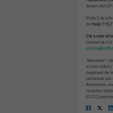
deutes del 201
El dia 5 de jul
de
maig
(
115,7
Per a més info
Consell de Col
premsa@cofb.
Barcelona 1 de 
el mes d’abril 
pagament de le
comunicar que e
Autònomes, enca
receptes dispe
(CCFC) premsa