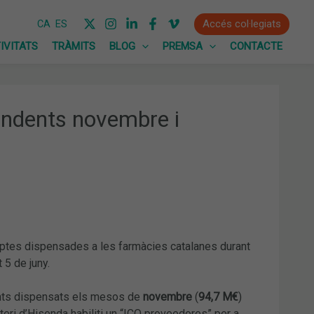
Accés col·legiats
CA
ES
IVITATS
TRÀMITS
BLOG
PREMSA
CONTACTE
pendents novembre i
eceptes dispensades a les farmàcies catalanes durant
t 5 de juny.
ents dispensats els mesos de
novembre
(
94,7 M€
)
teri d’Hisenda habiliti un “ICO proveedores” per a