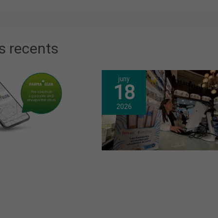
s recents
juny
18
2026