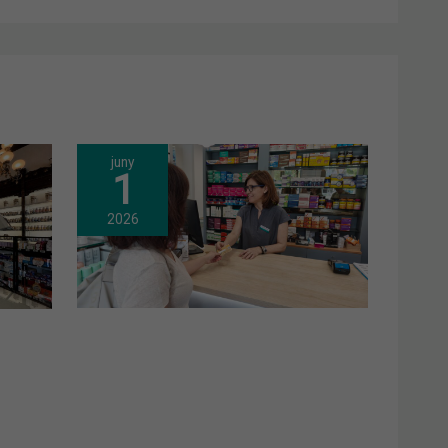
juny
1
2026