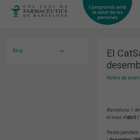
Vés
al
contingut
El CatS
Blog
desemb
Notes de prem
Barcelona 1 de 
el mes d’
abril
(
Resta pendent 
i
desembre
(
99