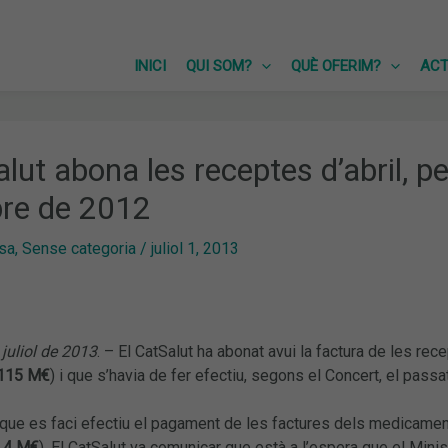
INICI
QUI SOM?
QUÈ OFERIM?
ACT
alut abona les receptes d’abril, 
re de 2012
sa
,
Sense categoria
/
juliol 1, 2013
juliol de 2013
. – El CatSalut ha abonat avui la factura de les r
115 M€
) i que s’havia de fer efectiu, segons el Concert, el passa
que es faci efectiu el pagament de les factures dels medicam
,4 M€
). El CatSalut va comunicar que està a l’espera que el Minis