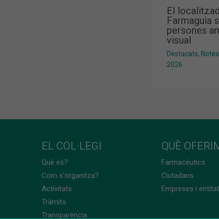
El localitza
Farmaguia s
persones am
visual
Destacats
,
Notes
2026
EL COL·LEGI
QUÈ OFERIM
Què és?
Farmacèutics
Com s'organitza?
Ciutadans
Activitats
Empreses i entita
Tràmits
Transparència