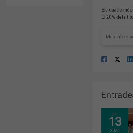
Els quatre mòd
El 20% dels tit
Més informac
Entrade
jul.
13
2026