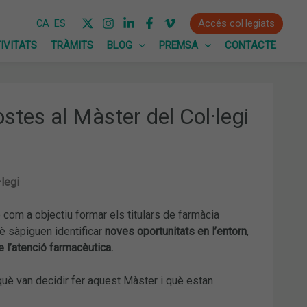
Accés col·legiats
CA
ES
IVITATS
TRÀMITS
BLOG
PREMSA
CONTACTE
stes al Màster del Col·legi
·legi
 com a objectiu formar els titulars de farmàcia
è sàpiguen identificar
noves oportunitats en l’entorn
,
e l’atenció farmacèutica.
què van decidir fer aquest Màster i què estan