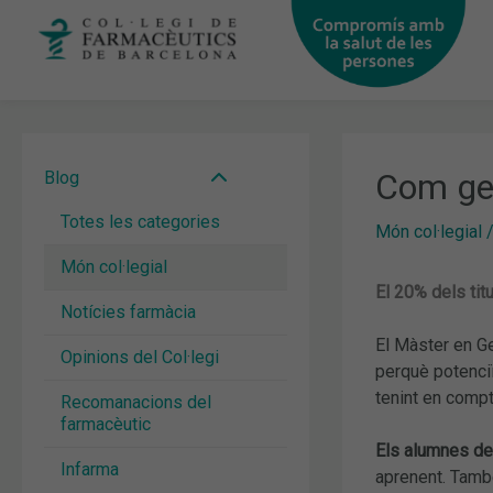
Vés
al
contingut
Com ges
Blog
Totes les categories
Món col·legial
Món col·legial
El 20% dels tit
Notícies farmàcia
El Màster en Ge
Opinions del Col·legi
perquè potenci
tenint en compt
Recomanacions del
farmacèutic
Els alumnes de
Infarma
aprenent. També