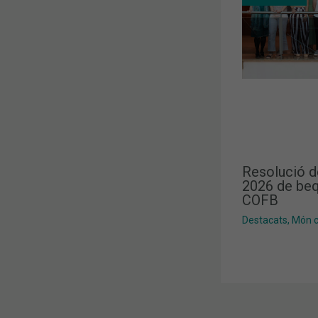
Resolució d
2026 de beq
COFB
Destacats
,
Món co