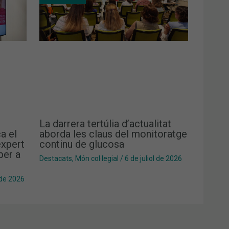
La darrera tertúlia d’actualitat
a el
aborda les claus del monitoratge
xpert
continu de glucosa
per a
Destacats
,
Món col·legial
/
6 de juliol de 2026
 de 2026