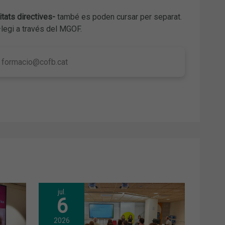
itats directives-
també es poden cursar per separat.
·legi a través del MGOF.
3
formacio@cofb.cat
jul.
6
2026