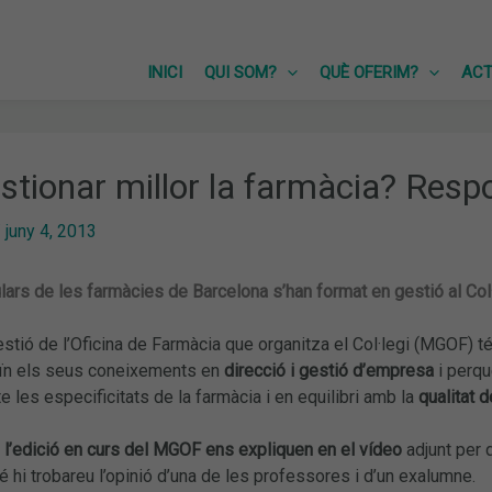
INICI
QUI SOM?
QUÈ OFERIM?
ACT
tionar millor la farmàcia? Respo
/
juny 4, 2013
ulars de les farmàcies de Barcelona s’han format en gestió al Col
stió de l’Oficina de Farmàcia que organitza el Col·legi (MGOF) té
ïn els seus coneixements en
direcció i gestió d’empresa
i perqu
e les especificitats de la farmàcia i en equilibri amb la
qualitat d
 l’edició en curs del MGOF ens expliquen en el vídeo
adjunt per 
 hi trobareu l’opinió d’una de les professores i d’un exalumne.