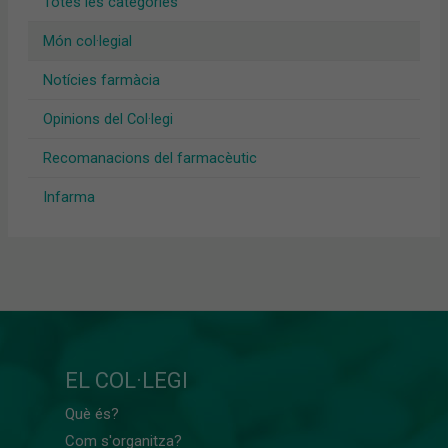
Totes les categories
Món col·legial
Notícies farmàcia
Opinions del Col·legi
Recomanacions del farmacèutic
Infarma
EL COL·LEGI
Què és?
Com s'organitza?