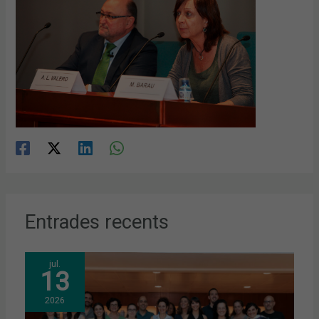
Entrades recents
jul.
13
2026