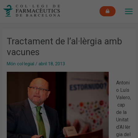
Vés
MAI
al
ME
contingut
Tractament de l’al·lèrgia amb
vacunes
Món col·legial
/
abril 18, 2013
Antoni
o Luís
Valero,
cap
de la
Unitat
d’Al·lèr
gia del