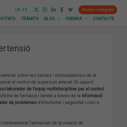
Accés col·legiats
CA
ES
IVITATS
TRÀMITS
BLOG
PREMSA
CONTACTE
pertensió
scienciar sobre les causes i conseqüències de la
eixin al control de la pressió arterial. En aquest
ol·laborador de l’equip multidisciplinar per al control
’oficina de farmàcia i també a través de la
informació
cador de problemes
d’efectivitat i seguretat i com a
per commemorar l’aniversari de la creació de