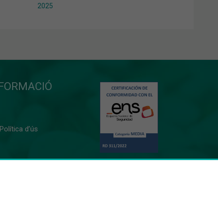
2025
NFORMACIÓ
 Política d’ús
0