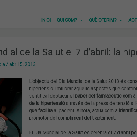
INICI
QUI SOM?
QUÈ OFERIM?
ACT
ial de la Salut el 7 d’abril: la hi
cia
/
abril 5, 2013
L’objectiu del Dia Mundial de la Salut 2013 és con
hipertensió i millorar aquells aspectes que contribu
sentit cal destacar el
paper del
farmacèutic com a c
de la hipertensió
a través de la presa de tensió a l
que facilita
al pacient. Alhora, actua com a
identifi
promotor del
compliment del tractament.
El Dia Mundial de la Salut es celebra el 7 d’abril 