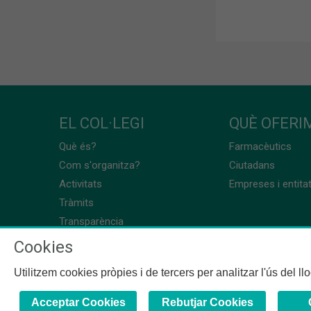
EL COL·LEGI
QUÈ OFERIM
Què és?
Farmacèutics
Com s'organitza?
Ciutadans
Activitats
Empreses i entita
Tràmits
Transparència
Cookies
Utilitzem cookies pròpies i de tercers per analitzar l'ús del l
Acceptar Cookies
Rebutjar Cookies