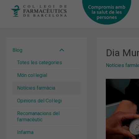
Vés
al
contingut
Dia Mund
Blog
Totes les categories
Notícies farmà
Món col·legial
Notícies farmàcia
Opinions del Col·legi
Recomanacions del
farmacèutic
Infarma