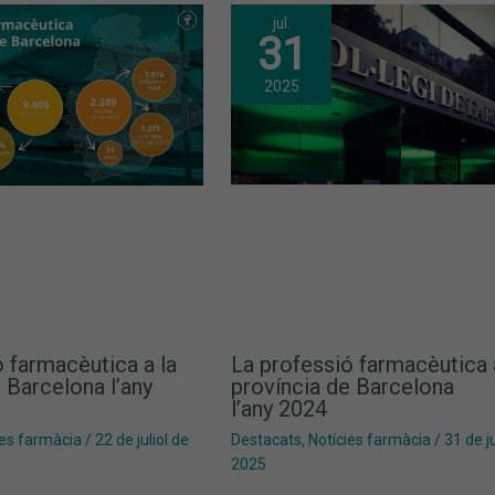
jul.
31
2025
 farmacèutica a la
La professió farmacèutica 
 Barcelona l’any
província de Barcelona
l’any 2024
ies farmàcia
/
22 de juliol de
Destacats
,
Notícies farmàcia
/
31 de ju
2025