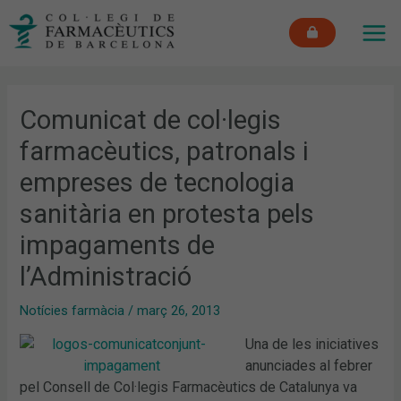
Vés
MAI
al
ME
contingut
Comunicat de col·legis
farmacèutics, patronals i
empreses de tecnologia
sanitària en protesta pels
impagaments de
l’Administració
Notícies farmàcia
/
març 26, 2013
Una de les iniciatives
anunciades al febrer
pel Consell de Col·legis Farmacèutics de Catalunya va