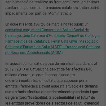
ser la intenció de realitzar un front comú amb les entitats
sanitàries que, com les farmàcies catalanes, estan patint
impagaments per part de l’Administració.
En aquest sentit, avui 26 de març s’ha fet públic un
comunicat conjunt del Consorci de Salut i Social de
Catalunya, Unió Catalana d’Hospitals, Consell de Col·legis
Farmacèutics de Catalunya, Fenin Catalunya, l’Associació
Catalana d’Entitats de Salut (ACES) i l’Associació Catalana
de Recursos Assistencials (ACRA).
En aquest comunicat es posa de manifest que durant el
2012 i 2013 el CatSalut ha deixat de fer efectius 840
milions d’euros, el cost financer d’aquests
endarreriments i les dificultats que suposen per a
entitats i farmàcies. Davant aquesta situació
es demana
que es facin efectius els endarreriments pendents i que
es garanteixi “l’estabilitat, la sostenibilitat i el futur” de
les entitats proveïdores dels sectors de salut i d’atenció