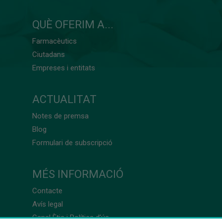
QUÈ OFERIM A...
Farmacèutics
Ciutadans
Empreses i entitats
ACTUALITAT
Notes de premsa
Blog
Formulari de subscripció
MÉS INFORMACIÓ
Contacte
Avís legal
Canal Ètic i Política d’ús