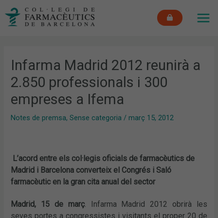
Vés
MAI
al
ME
contingut
Infarma Madrid 2012 reunirà a
2.850 professionals i 300
empreses a Ifema
Notes de premsa
,
Sense categoria
/
març 15, 2012
L’acord entre els col·legis oficials de farmacèutics de
Madrid i Barcelona converteix el Congrés i Saló
farmacèutic en la gran cita anual del sector
Madrid, 15 de març
. Infarma Madrid 2012 obrirà les
seves portes a congressistes i visitants el proper 20 de