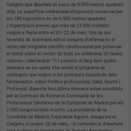
Congrés que abastarà un espai de 9.000 metres quadrats
útils. La superfície contractada d’exposició comercial per
als 180 expositors és de 6.500 metres quadrats.
L’organització preveu que més de 23.000 visitants
vinguin a Ifema entre el 20 i 22 de març. Una de les
novetats de la primera edició conjunta d’Infarma és el
reforç del programa científic i professional per potenciar
el debat sobre el sector. En total, es celebraran 20 taules
rodones i intervindran 111 ponents al llarg dels quatre
itineraris en els quals s’ha dividit el programa de
continguts que respon a les principals inquietuds dels
farmacèutics sobre Política professional, Salut, Gestió i
Professió. Aquests tres últims itineraris estan acreditats
per la Comissió de Formació Continuada de les
Professions Sanitàries de la Comunitat de Madrid per als
2.600 congressistes inscrits. La presidenta de la
Comunitat de Madrid, Esperanza Aguirre, inaugurarà el
Congrés, el proper 20 de març, i la conferència d’obertura
serà a càrrec de l’exministre de Treball i Assumptes