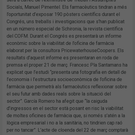
Socials, Manuel Pimentel. Els farmacèutics tindran a més
l’oportunitat d’exposar 190 pòsters científics durant el
Congrés, uns treballs i investigacions que s’han publicat
en un número especial de Schironia, la revista científica
del COFM. Durant el Congrés es presentarà un informe
econòmic sobre la viabilitat de l’oficina de farmàcia
elaborat per la consultora PricewaterhouseCoopers. Els
resultats d’aquest informe es presentaran en roda de
premsa el proper 21 de març. Francesc Pla Santamans ha
explicat que l’estudi “presenta una fotografia en detall de
l’economia i l’estructura socioeconòmica de l’oficina de
farmàcia que permetrà als farmacèutics reflexionar sobre
el seu futur amb dades reals sobre la situació del
sector”. García Romero ha afegit que “la caiguda
d’ingressos en el sector està posant en risc la viabilitat
de moltes oficines de farmàcia que, si només s’atén a la
lògica empresarial i no a la sanitària, no tindrien cap raó
per no tancar”. L’acte de cloenda del 22 de març comptarà