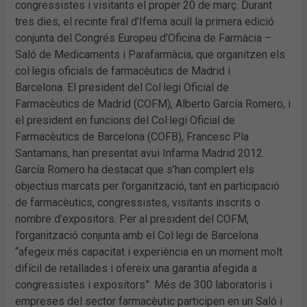
congressistes i visitants el proper 20 de març. Durant
tres dies, el recinte firal d’Ifema acull la primera edició
conjunta del Congrés Europeu d’Oficina de Farmàcia –
Saló de Medicaments i Parafarmàcia, que organitzen els
col·legis oficials de farmacèutics de Madrid i
Barcelona. El president del Col·legi Oficial de
Farmacèutics de Madrid (COFM), Alberto García Romero, i
el president en funcions del Col·legi Oficial de
Farmacèutics de Barcelona (COFB), Francesc Pla
Santamans, han presentat avui Infarma Madrid 2012.
García Romero ha destacat que s’han complert els
objectius marcats per l’organització, tant en participació
de farmacèutics, congressistes, visitants inscrits o
nombre d’expositors. Per al president del COFM,
l’organització conjunta amb el Col·legi de Barcelona
“afegeix més capacitat i experiència en un moment molt
difícil de retallades i ofereix una garantia afegida a
congressistes i expositors”. Més de 300 laboratoris i
empreses del sector farmacèutic participen en un Saló i