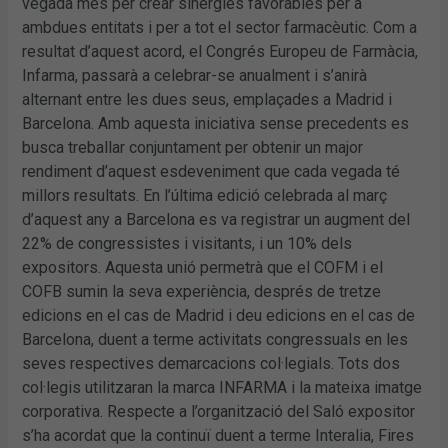
vegada més per crear sinèrgies favorables per a
ambdues entitats i per a tot el sector farmacèutic. Com a
resultat d’aquest acord, el Congrés Europeu de Farmàcia,
Infarma, passarà a celebrar-se anualment i s’anirà
alternant entre les dues seus, emplaçades a Madrid i
Barcelona. Amb aquesta iniciativa sense precedents es
busca treballar conjuntament per obtenir un major
rendiment d’aquest esdeveniment que cada vegada té
millors resultats. En l’última edició celebrada al març
d’aquest any a Barcelona es va registrar un augment del
22% de congressistes i visitants, i un 10% dels
expositors. Aquesta unió permetrà que el COFM i el
COFB sumin la seva experiència, després de tretze
edicions en el cas de Madrid i deu edicions en el cas de
Barcelona, duent a terme activitats congressuals en les
seves respectives demarcacions col·legials. Tots dos
col·legis utilitzaran la marca INFARMA i la mateixa imatge
corporativa. Respecte a l’organització del Saló expositor
s’ha acordat que la continuï duent a terme Interalia, Fires