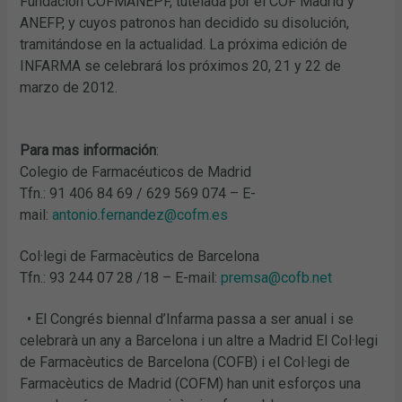
Fundación COFMANEPF, tutelada por el COF Madrid y
ANEFP, y cuyos patronos han decidido su disolución,
tramitándose en la actualidad. La próxima edición de
INFARMA se celebrará los próximos 20, 21 y 22 de
marzo de 2012.
Para mas información
:
Colegio de Farmacéuticos de Madrid
Tfn.: 91 406 84 69 / 629 569 074 – E-
mail:
antonio.fernandez@cofm.es
Col·legi de Farmacèutics de Barcelona
Tfn.: 93 244 07 28 /18 – E-mail:
premsa@cofb.net
• El Congrés biennal d’Infarma passa a ser anual i se
celebrarà un any a Barcelona i un altre a Madrid El Col·legi
de Farmacèutics de Barcelona (COFB) i el Col·legi de
Farmacèutics de Madrid (COFM) han unit esforços una