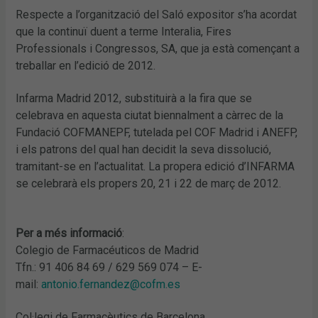
Respecte a l’organització del Saló expositor s’ha acordat
que la continuï duent a terme Interalia, Fires
Professionals i Congressos, SA, que ja està començant a
treballar en l’edició de 2012.
Infarma Madrid 2012, substituirà a la fira que se
celebrava en aquesta ciutat biennalment a càrrec de la
Fundació COFMANEPF, tutelada pel COF Madrid i ANEFP,
i els patrons del qual han decidit la seva dissolució,
tramitant-se en l’actualitat. La propera edició d’INFARMA
se celebrarà els propers 20, 21 i 22 de març de 2012.
Per a més informació
:
Colegio de Farmacéuticos de Madrid
Tfn.: 91 406 84 69 / 629 569 074 – E-
mail:
antonio.fernandez@cofm.es
Col·legi de Farmacèutics de Barcelona