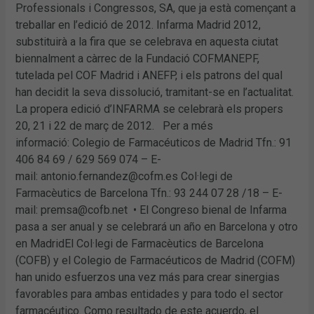
Professionals i Congressos, SA, que ja està començant a
treballar en l’edició de 2012. Infarma Madrid 2012,
substituirà a la fira que se celebrava en aquesta ciutat
biennalment a càrrec de la Fundació COFMANEPF,
tutelada pel COF Madrid i ANEFP, i els patrons del qual
han decidit la seva dissolució, tramitant-se en l’actualitat.
La propera edició d’INFARMA se celebrarà els propers
20, 21 i 22 de març de 2012. Per a més
informació: Colegio de Farmacéuticos de Madrid Tfn.: 91
406 84 69 / 629 569 074 – E-
mail: antonio.fernandez@cofm.es Col·legi de
Farmacèutics de Barcelona Tfn.: 93 244 07 28 /18 – E-
mail: premsa@cofb.net • El Congreso bienal de Infarma
pasa a ser anual y se celebrará un año en Barcelona y otro
en MadridEl Col·legi de Farmacèutics de Barcelona
(COFB) y el Colegio de Farmacéuticos de Madrid (COFM)
han unido esfuerzos una vez más para crear sinergias
favorables para ambas entidades y para todo el sector
farmacéutico. Como resultado de este acuerdo, el