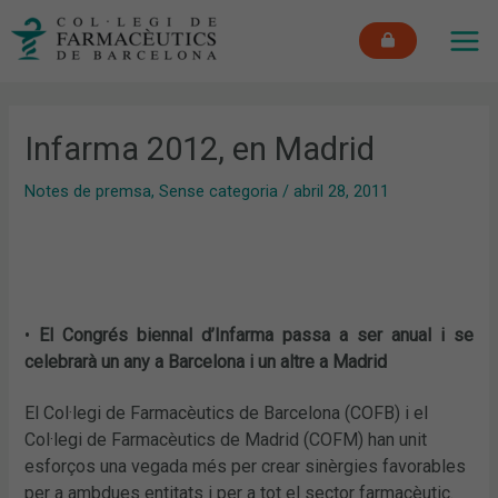
Vés
MAI
al
ME
contingut
Infarma 2012, en Madrid
Notes de premsa
,
Sense categoria
/
abril 28, 2011
•
El Congrés biennal d’Infarma passa a ser anual i se
celebrarà un any a Barcelona i un altre a Madrid
El Col·legi de Farmacèutics de Barcelona (COFB) i el
Col·legi de Farmacèutics de Madrid (COFM) han unit
esforços una vegada més per crear sinèrgies favorables
per a ambdues entitats i per a tot el sector farmacèutic.