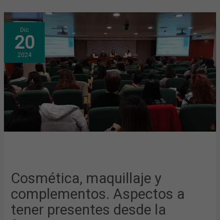
COSMÉTICA,
Dic
MAQUILLAJE
20
Y
COMPLEMENTOS.
ASPECTOS
2024
A
TENER
PRESENTES
DESDE
LA
FARMACIA
Cosmética, maquillaje y
complementos. Aspectos a
tener presentes desde la