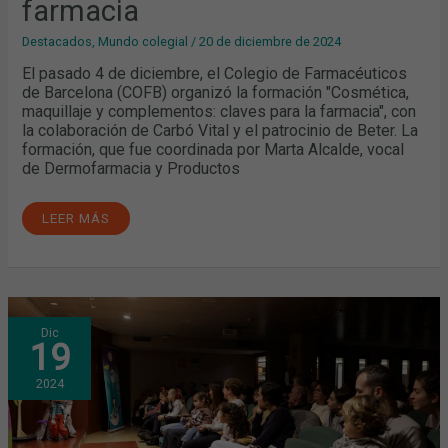
farmacia
Destacados
,
Mundo colegial
/
20 de diciembre de 2024
El pasado 4 de diciembre, el Colegio de Farmacéuticos
de Barcelona (COFB) organizó la formación "Cosmética,
maquillaje y complementos: claves para la farmacia", con
la colaboración de Carbó Vital y el patrocinio de Beter. La
formación, que fue coordinada por Marta Alcalde, vocal
de Dermofarmacia y Productos
LEER MÁS
LA
Dic
FIESTA
19
INFANTIL
LLENA
EL
2024
COFB
DE
NIÑOS,
NIÑAS
Y