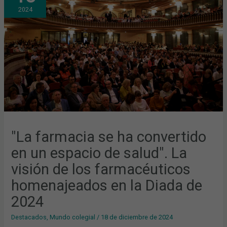
CONVERTIDO
2024
EN
UN
ESPACIO
DE
SALUD".
LA
VISIÓN
DE
LOS
FARMACÉUTICOS
HOMENAJEADOS
EN
LA
DIADA
DE
2024
"La farmacia se ha convertido
en un espacio de salud". La
visión de los farmacéuticos
homenajeados en la Diada de
2024
Destacados
,
Mundo colegial
/
18 de diciembre de 2024