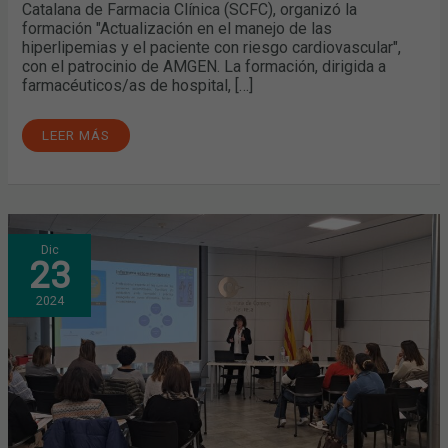
Catalana de Farmacia Clínica (SCFC), organizó la
formación "Actualización en el manejo de las
hiperlipemias y el paciente con riesgo cardiovascular",
con el patrocinio de AMGEN. La formación, dirigida a
farmacéuticos/as de hospital, […]
LEER MÁS
¿QUÉ
Dic
DEBEMOS
23
SABER
SOBRE
LAS
2024
OSTOMÍAS?
NUEVA
FORMACIÓN
DEL
COFB
EN
MANRESA