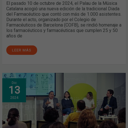
El pasado 10 de octubre de 2024, el Palau de la Música
Catalana acogió una nueva edición de la tradicional Diada
del Farmacéutico que contó con más de 1.000 asistentes.
Durante el acto, organizado por el Colegio de
Farmacéuticos de Barcelona (COFB), se rindió homenaje a
los farmacéuticos y farmacéuticas que cumplen 25 y 50
años de
LEER MÁS
EL
Dic
SEGUIMIENTO
13
FARMACOTERAPÉUTICO
DE
PSICOFÁRMACOS,
2024
CLAVE
PARA
PREVENIR
DESDE
LA
FARMACIA
COMUNITARIA
EL