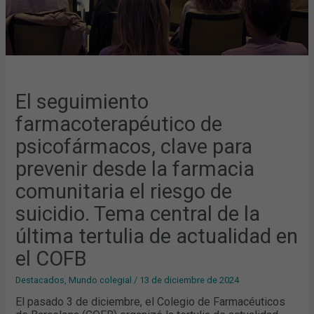
RIESGO
DE
SUICIDIO.
TEMA
CENTRAL
DE
LA
ÚLTIMA
TERTULIA
DE
ACTUALIDAD
El seguimiento
EN
EL
farmacoterapéutico de
COFB
psicofármacos, clave para
prevenir desde la farmacia
comunitaria el riesgo de
suicidio. Tema central de la
última tertulia de actualidad en
el COFB
Destacados
,
Mundo colegial
/
13 de diciembre de 2024
El pasado 3 de diciembre, el Colegio de Farmacéuticos