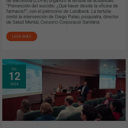
de Barcelona (COFB) organizó la tertulia de actualidad
“Prevención del suicidio. ¿Qué hacer desde la oficina de
farmacia?”, con el patrocinio de Lundbeck. La tertulia
contó la intervención de Diego Palao, psiquiatra, director
de Salud Mental, Consorci Corporació Sanitària
LEER MÁS
JUNTA
Dic
GENERAL
12
ORDINARIA:
APROBADA
LA
2024
PROPUESTA
DE
PRESUPUESTOS
PARA
2025