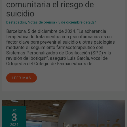
comunitaria el riesgo de
suicidio
Destacados
,
Notas de prensa
/
5 de diciembre de 2024
Barcelona, 5 de diciembre de 2024. “La adherencia
terapéutica de tratamientos con psicofármacos es un
factor clave para prevenir el suicidio u otras patologías
mediante el seguimiento farmacoterapéutico con
Sistemas Personalizados de Dosificación (SPD) y la
revisión del botiquín”, aseguró Luis García, vocal de
Ortopedia del Colegio de Farmacéuticos de
LEER MÁS
LA
Dic
PREVENCIÓN
3
DEL
CÁNCER
DE
2024
PULMÓN