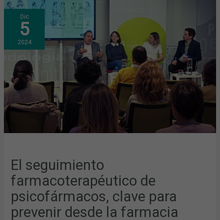
EL
Dic
SEGUIMIENTO
5
FARMACOTERAPÉUTICO
DE
PSICOFÁRMACOS,
2024
CLAVE
PARA
PREVENIR
DESDE
LA
FARMACIA
COMUNITARIA
EL
RIESGO
DE
SUICIDIO
El seguimiento
farmacoterapéutico de
psicofármacos, clave para
prevenir desde la farmacia