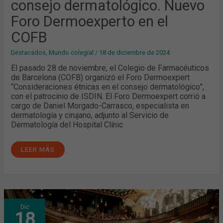
consejo dermatológico. Nuevo
Foro Dermoexperto en el
COFB
Destacados
,
Mundo colegial
/
18 de diciembre de 2024
El pasado 28 de noviembre, el Colegio de Farmacéuticos
de Barcelona (COFB) organizó el Foro Dermoexpert
“Consideraciones étnicas en el consejo dermatológico”,
con el patrocinio de ISDIN. El Foro Dermoexpert corrió a
cargo de Daniel Morgado-Carrasco, especialista en
dermatología y cirujano, adjunto al Servicio de
Dermatología del Hospital Clínic
LEER MÁS
"LA
Dic
FARMACIA
18
SE
HA