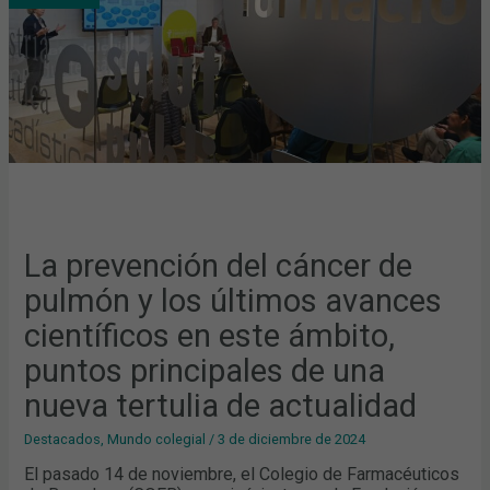
Y
LOS
ÚLTIMOS
AVANCES
CIENTÍFICOS
EN
ESTE
ÁMBITO,
PUNTOS
PRINCIPALES
DE
UNA
NUEVA
TERTULIA
DE
ACTUALIDAD
La prevención del cáncer de
pulmón y los últimos avances
científicos en este ámbito,
puntos principales de una
nueva tertulia de actualidad
Destacados
,
Mundo colegial
/
3 de diciembre de 2024
El pasado 14 de noviembre, el Colegio de Farmacéuticos