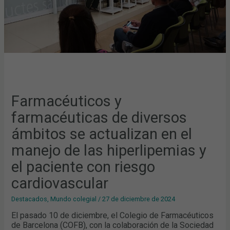
EL
MANEJO
DE
LAS
HIPERLIPEMIAS
Y
EL
PACIENTE
CON
RIESGO
CARDIOVASCULAR
Farmacéuticos y
farmacéuticas de diversos
ámbitos se actualizan en el
manejo de las hiperlipemias y
el paciente con riesgo
cardiovascular
Destacados
,
Mundo colegial
/
27 de diciembre de 2024
El pasado 10 de diciembre, el Colegio de Farmacéuticos
de Barcelona (COFB), con la colaboración de la Sociedad