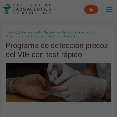
Ir
MAI
al
ME
contenido
Inicio
¿Qué ofrecemos?
Ciudadanos
Servicios a la población
Programa de detección precoz del VIH con test rápido
Programa de detección precoz
del VIH con test rápido