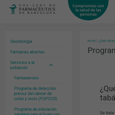
Ir
al
contenido
Deontología
Inicio
¿Qué ofre
Program
Farmacias abiertas
Servicios a la
población
Farmaserveis
¿Qué
Programa de detección
precoz del cáncer de
tabá
colon y recto (PDPCCR)
Programa de educación
Se trata
sanitaria para el buen uso