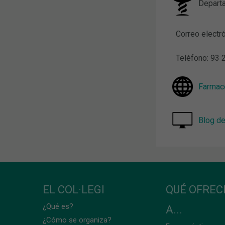
Departa
Correo electr
Teléfono: 93 2
Farmace
Blog d
EL COL·LEGI
QUÉ OFRE
¿Qué es?
A...
¿Cómo se organiza?