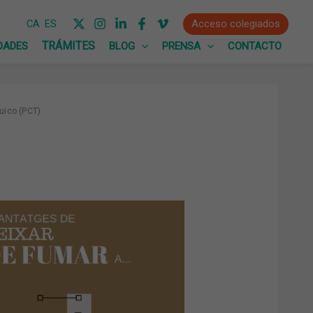
Acceso colegiados
CA
ES
DADES
BLOG
PRENSA
CONTACTO
uico (PCT)