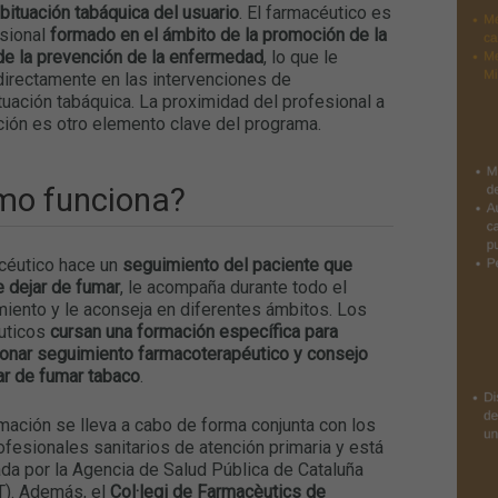
ituación tabáquica del usuario
. El farmacéutico es
esional
formado en el ámbito de la promoción de la
de la prevención de la enfermedad
, lo que le
directamente en las intervenciones de
uación tabáquica. La proximidad del profesional a
ción es otro elemento clave del programa.
mo funciona?
céutico hace un
seguimiento del paciente que
 dejar de fumar
, le acompaña durante todo el
iento y le aconseja en diferentes ámbitos. Los
uticos
cursan una formación específica para
onar seguimiento farmacoterapéutico y consejo
ar de fumar tabaco
.
mación se lleva a cabo de forma conjunta con los
ofesionales sanitarios de atención primaria y está
da por la Agencia de Salud Pública de Cataluña
). Además, el
Col·legi de Farmacèutics de