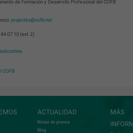
mento de Formación y Desarrollo Profesional del COFB
ónico:
projectes@cofb.net
44 07 10 (ext. 2)
uticonline
el COFB
CEMOS
ACTUALIDAD
MÁS
Notas de prensa
INFOR
Blog