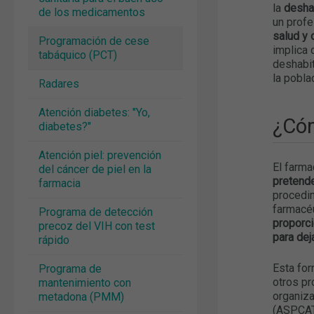
la
deshab
de los medicamentos
un prof
salud y 
Programación de cese
implica 
tabáquico (PCT)
deshabit
la pobla
Radares
Atención diabetes: "Yo,
¿Có
diabetes?"
Atención piel: prevención
El farma
del cáncer de piel en la
pretende
farmacia
procedim
farmacé
Programa de detección
proporci
precoz del VIH con test
para dej
rápido
Esta for
Programa de
otros pr
mantenimiento con
organiza
metadona (PMM)
(ASPCAT