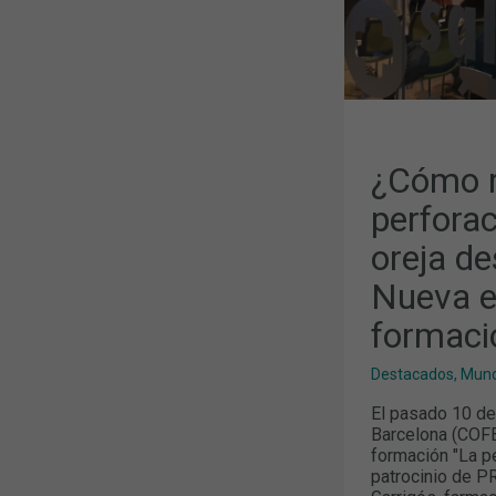
DESDE
LA
FARMACIA?
NUEVA
EDICIÓN
DE
ESTA
FORMACIÓN
EN
EL
COFB
¿Cómo r
perforac
oreja de
Nueva e
formaci
Destacados
,
Mund
El pasado 10 de
Barcelona (COFB
formación "La pe
patrocinio de P