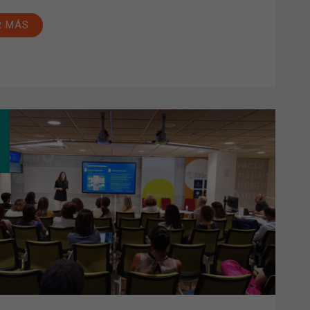
R MÁS
MACÉUTICOS
MACÉUTICAS
UNITARIAS
UALIZAN
RDAJE
RIASIS