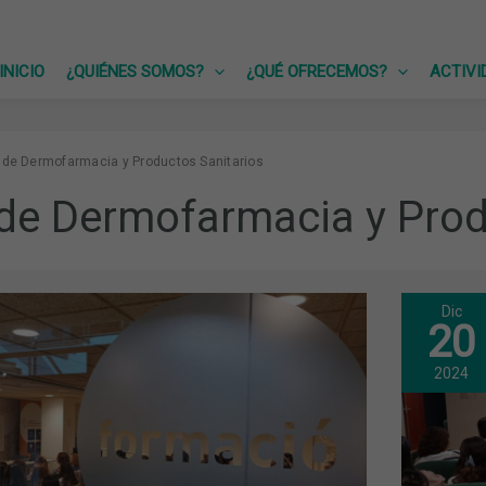
INICIO
¿QUIÉNES SOMOS?
¿QUÉ OFRECEMOS?
ACTIVI
 de Dermofarmacia y Productos Sanitarios
de Dermofarmacia y Prod
Dic
COS
20
MAQ
Y
COM
2024
ÓN
ASP
A
TEN
PRE
DES
LA