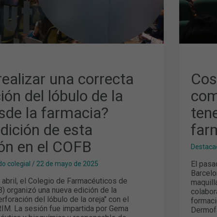
FAR
ealizar una correcta
Cos
ión del lóbulo de la
com
sde la farmacia?
ten
dición de esta
far
ón en el COFB
Destaca
El pasa
o colegial
/
22 de mayo de 2025
Barcelo
 abril, el Colegio de Farmacéuticos de
maquill
) organizó una nueva edición de la
colabor
rforación del lóbulo de la oreja" con el
formaci
RIM. La sesión fue impartida por Gema
Dermof