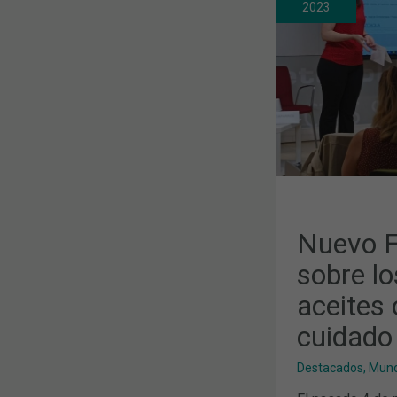
SOBRE
2023
LOS
BENEFICIOS
DE
LOS
ACEITES
OZONIZADO
EN
EL
CUIDADO
DEL
PACIENTE
SENIOR
Nuevo F
sobre lo
aceites 
cuidado 
Destacados
,
Mund