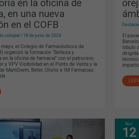
oría en la oficina de
orej
a, en una nueva
ámb
ón en el COFB
Destaca
El pasa
o colegial
/
18 de junio de 2024
Barcelo
 mayo, el Colegio de Farmacéuticos de
lóbulo 
) organizó la formación “Belleza y
dirigid
n la oficina de farmacia” con el patrocinio
técnico
r y VPV Visibilidad en el Punto de Venta y la
imparti
de MartiDerm, Beter, Olistic e IM Farmacias.
ida
LEE
Nov
“DE
12
REC
RT
Y