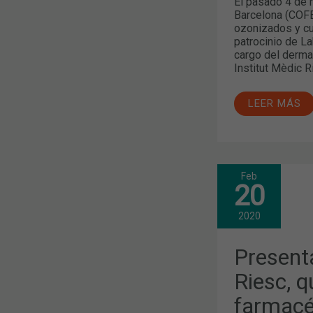
El pasado 4 de 
Barcelona (COFB
ozonizados y cui
patrocinio de La
cargo del dermat
Institut Mèdic R
LEER MÁS
Feb
PRESENTAD
20
EL
ESTUDIO
DERMA-
2020
RIESC,
QUE
INTEGRARÁ
Present
A
LOS
Riesc, q
FARMACÉUT
EN
farmacéu
UN
CIRCUITO