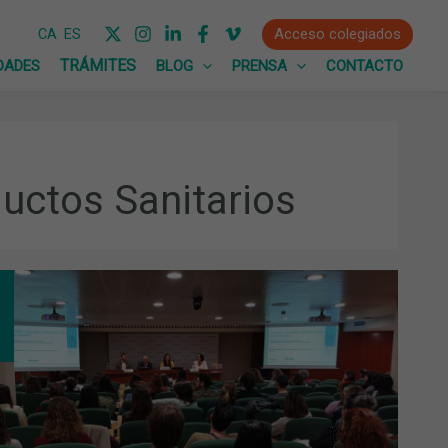
Acceso colegiados
CA
ES
DADES
BLOG
PRENSA
CONTACTO
uctos Sanitarios
MÉTICA,
UILLAJE
PLEMENTOS.
ECTOS
ER
SENTES
DE