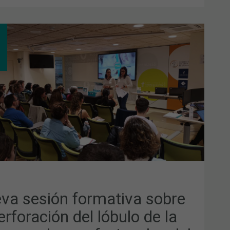
VA
IÓN
MATIVA
RE
FORACIÓN
ULO
JA
A
FESIONALES
ITO
MACÉUTICO
va sesión formativa sobre
erforación del lóbulo de la