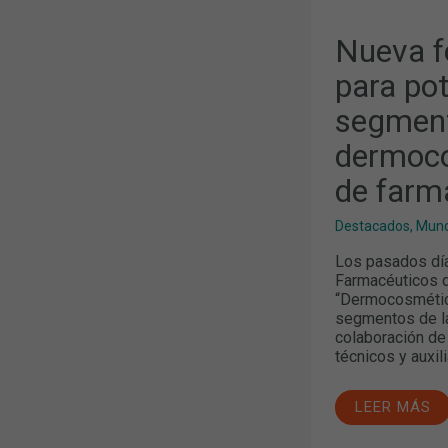
Nueva f
para pot
segment
dermoco
de farm
Destacados
,
Mund
Los pasados día
Farmacéuticos d
“Dermocosmética
segmentos de la 
colaboración de 
técnicos y auxil
LEER MÁS