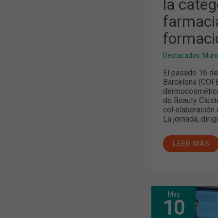
la categ
farmaci
formaci
Destacados
,
Mund
El pasado 16 de
Barcelona (COFB
dermocosmética e
de Beauty Cluste
col elaboración 
La jornada, dirig
LEER MÁS
May
NUEVO
10
FORO
DERMOEXPE