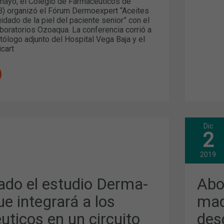
mayo, el Colegio de Farmacéuticos de
) organizó el Fórum Dermoexpert “Aceites
dado de la piel del paciente senior” con el
boratorios Ozoaqua. La conferencia corrió a
ólogo adjunto del Hospital Vega Baja y el
icart
Dic
O
ABO
2
DE
LA
COS
2019
MAQ
Y
COM
ado el estudio Derma-
Abo
DES
LA
ue integrará a los
maq
ICOS
FAR
ticos en un circuito
des