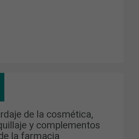
RDAJE
MÉTICA,
UILLAJE
PLEMENTOS
rdaje de la cosmética,
DE
uillaje y complementos
MACIA
de la farmacia