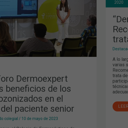
TRA
2020
“De
Rec
S
tra
Destaca
A lo la
varias 
Recomen
trata d
oro Dermoexpert
partici
s beneficios de los
técnica
adecuad
ozonizados en el
del paciente senior
LEE
o colegial
/
10 de mayo de 2023