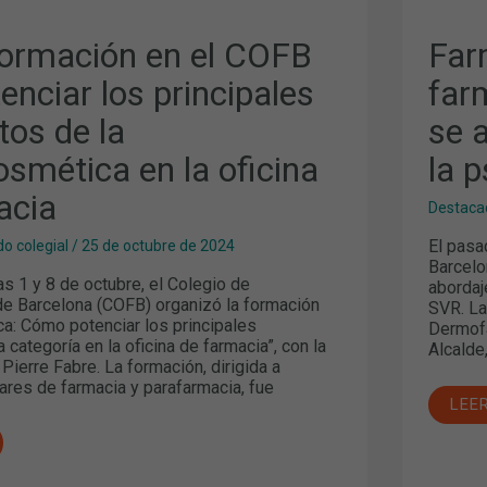
ormación en el COFB
Far
enciar los principales
far
os de la
se 
smética en la oficina
la p
acia
Destaca
El pasa
o colegial
/
25 de octubre de 2024
Barcelo
s 1 y 8 de octubre, el Colegio de
abordaj
e Barcelona (COFB) organizó la formación
SVR. La
: Cómo potenciar los principales
Dermofa
categoría en la oficina de farmacia”, con la
Alcalde
Pierre Fabre. La formación, dirigida a
iares de farmacia y parafarmacia, fue
LEE