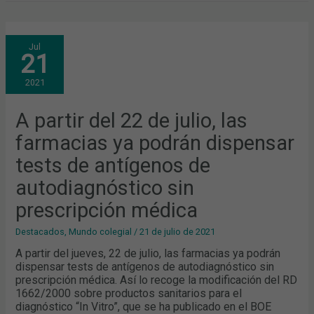
A
Jul
PARTIR
21
DEL
22
DE
2021
JULIO,
LAS
FARMACIAS
YA
A partir del 22 de julio, las
PODRÁN
DISPENSAR
farmacias ya podrán dispensar
TESTS
DE
ANTÍGENOS
tests de antígenos de
DE
AUTODIAGNÓSTICO
autodiagnóstico sin
SIN
PRESCRIPCIÓN
MÉDICA
prescripción médica
Destacados
,
Mundo colegial
/
21 de julio de 2021
A partir del jueves, 22 de julio, las farmacias ya podrán
dispensar tests de antígenos de autodiagnóstico sin
prescripción médica. Así lo recoge la modificación del RD
1662/2000 sobre productos sanitarios para el
diagnóstico “In Vitro”, que se ha publicado en el BOE