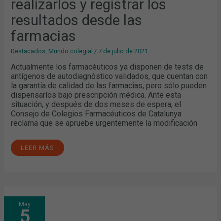
realizarlos y registrar los
LOS
RESULTADOS
DESDE
resultados desde las
LAS
FARMACIAS
farmacias
Destacados
,
Mundo colegial
/
7 de julio de 2021
Actualmente los farmacéuticos ya disponen de tests de
antígenos de autodiagnóstico validados, que cuentan con
la garantía de calidad de las farmacias, pero sólo pueden
dispensarlos bajo prescripción médica. Ante esta
situación, y después de dos meses de espera, el
Consejo de Colegios Farmacéuticos de Catalunya
reclama que se apruebe urgentemente la modificación
LEER MÁS
EL
May
CCFC
5
VALORA
POSITIVAMENTE