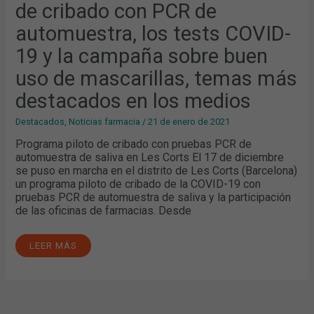
de cribado con PCR de
TESTS
COVID-
19
automuestra, los tests COVID-
Y
LA
19 y la campaña sobre buen
CAMPAÑA
SOBRE
BUEN
uso de mascarillas, temas más
USO
DE
destacados en los medios
MASCARILLAS,
TEMAS
MÁS
Destacados
,
Noticias farmacia
/
21 de enero de 2021
DESTACADOS
EN
Programa piloto de cribado con pruebas PCR de
LOS
MEDIOS
automuestra de saliva en Les Corts El 17 de diciembre
se puso en marcha en el distrito de Les Corts (Barcelona)
un programa piloto de cribado de la COVID-19 con
pruebas PCR de automuestra de saliva y la participación
de las oficinas de farmacias. Desde
LEER MÁS