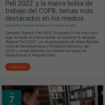
Pell 2022' y la nueva bolsa de
trabajo del COFB, temas más
destacados en los medios
Destacados
,
Noticias farmacia
/
27 de junio de 2022
Campaña “Atenció Piel 2022” El pasado 24 de mayo tuvo
lugar la rueda de prensa donde se presentó la campaña
“Atenció Piel 2022“, con la participación de Marta Alcalde,
vocal de Dermofarmacia y Productos Sanitarios del
COFB, y Josep Malvehy, coordinador del grupo de
melanoma en el Hospital Clínic
LEER MÁS
LA
Feb
FARMACIA
7
COMUNITARIA,
UNA
ALIADA