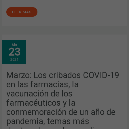
LEER MÁS
MARZO:
Abr
LOS
23
CRIBADOS
COVID-
19
2021
EN
LAS
FARMACIAS,
LA
Marzo: Los cribados COVID-19
VACUNACIÓN
DE
en las farmacias, la
LOS
FARMACÉUTICOS
Y
vacunación de los
LA
CONMEMORACIÓN
farmacéuticos y la
DE
UN
AÑO
conmemoración de un año de
DE
PANDEMIA,
pandemia, temas más
TEMAS
MÁS
DESTACADOS