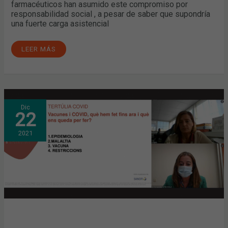
farmacéuticos han asumido este compromiso por
responsabilidad social , a pesar de saber que supondría
una fuerte carga asistencial
LEER MÁS
EL
Dic
COFB
22
PONE
EN
MARCHA
2021
EL
CICLO
DE
TERTULIAS
COVID-
19
CON
UNA
CONFERENCIA
SOBRE
VACUNAS,
IMPARTIDA
POR
LA
DRA.