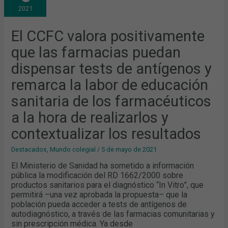
QUE
2021
LAS
FARMACIAS
PUEDAN
DISPENSAR
El CCFC valora positivamente
TESTS
DE
que las farmacias puedan
ANTÍGENOS
Y
REMARCA
dispensar tests de antígenos y
LA
LABOR
remarca la labor de educación
DE
EDUCACIÓN
SANITARIA
sanitaria de los farmacéuticos
DE
LOS
a la hora de realizarlos y
FARMACÉUTICOS
A
LA
contextualizar los resultados
HORA
DE
REALIZARLOS
Destacados
,
Mundo colegial
/
5 de mayo de 2021
Y
CONTEXTUALIZAR
El Ministerio de Sanidad ha sometido a información
LOS
pública la modificación del RD 1662/2000 sobre
RESULTADOS
productos sanitarios para el diagnóstico “In Vitro”, que
permitirá –una vez aprobada la propuesta– que la
población pueda acceder a tests de antígenos de
autodiagnóstico, a través de las farmacias comunitarias y
sin prescripción médica. Ya desde