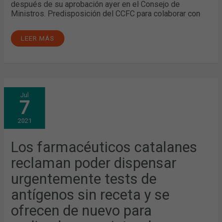
después de su aprobación ayer en el Consejo de
Ministros. Predisposición del CCFC para colaborar con
LEER MÁS
LOS
Jul
FARMACÉUTICOS
7
CATALANES
RECLAMAN
PODER
2021
DISPENSAR
URGENTEMENTE
TESTS
DE
Los farmacéuticos catalanes
ANTÍGENOS
SIN
reclaman poder dispensar
RECETA
Y
SE
urgentemente tests de
OFRECEN
DE
antígenos sin receta y se
NUEVO
PARA
REALIZARLOS
ofrecen de nuevo para
Y
REGISTRAR