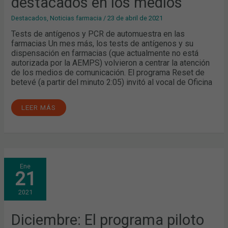
destacados en los medios
EN
LOS
MEDIOS
Destacados
,
Noticias farmacia
/
23 de abril de 2021
Tests de antígenos y PCR de automuestra en las
farmacias Un mes más, los tests de antígenos y su
dispensación en farmacias (que actualmente no está
autorizada por la AEMPS) volvieron a centrar la atención
de los medios de comunicación. El programa Reset de
betevé (a partir del minuto 2:05) invitó al vocal de Oficina
LEER MÁS
DICIEMBRE:
Ene
EL
21
PROGRAMA
PILOTO
DE
2021
CRIBADO
CON
PCR
DE
Diciembre: El programa piloto
AUTOMUESTRA,
LOS