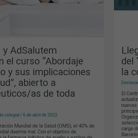
COL
DEL
NES
COF
ICOS/AS
 y AdSalutem
Lle
n el curso “Abordaje
del
o y sus implicaciones
la 
lud”, abierto a
Destaca
uticos/as de toda
El Cent
actuali
nuevas
princip
o colegial
/
6 de abril de 2022
Organiz
selecci
zación Mundial de la Salud (OMS), el 40% de
cargo d
ndial duerme mal. Con el objetivo de
Barcelo
 la farmacia, hábitos de sueño y estilos de