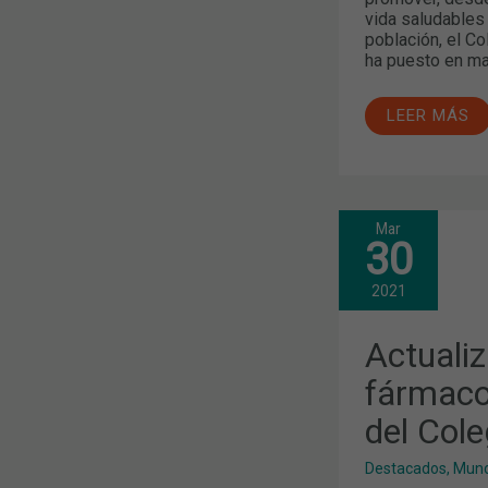
vida saludables
población, el C
ha puesto en ma
LEER MÁS
Mar
ACTUALIZA
30
DEL
“LÉXICO
DE
2021
FÁRMACOS”
CON
LA
Actualiz
COLABORAC
DEL
fármacos
COLEGIO
del Cole
Destacados
,
Mund