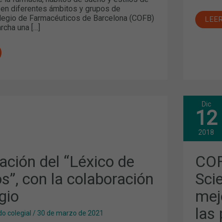
 en diferentes ámbitos y grupos de
olegio de Farmacéuticos de Barcelona (COFB)
LEE
rcha una […]
Dic
CIÓN
COF
12
COF
Y
NES
2018
,
HEA
SCI
COL
ación del “Léxico de
COF
IÓN
PAR
MEJ
”, con la colaboración
Sci
LA
CAL
gio
mej
DE
VID
DE
las 
o colegial
/
30 de marzo de 2021
LAS