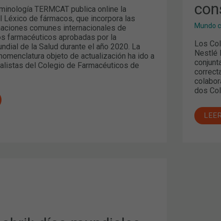
PER
con
A
rminología TERMCAT publica online la
PAR
l Léxico de fármacos, que incorpora las
DEL
Mundo c
aciones comunes internacionales de
CON
vos farmacéuticos aprobadas por la
NUT
Los Col
ndial de la Salud durante el año 2020. La
Nestlé 
nomenclatura objeto de actualización ha ido a
conjunt
alistas del Colegio de Farmacéuticos de
correct
colabor
dos Col
LEE