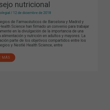
SONAS
sejo nutricional
TIR
olegial
/
12 de diciembre de 2018
SEJO
RICIONAL
egios de Farmacéuticos de Barcelona y Madrid y
Health Science han firmado un convenio para trabajar
amente en la divulgación de la importancia de una
a alimentación y nutrición en adultos y mayores. La
ación parte de los objetivos compartidos entre los
egios y Nestlé Health Science, entre
R MÁS