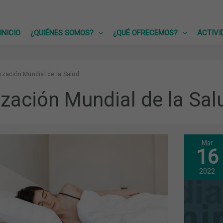
INICIO
¿QUIÉNES SOMOS?
¿QUÉ OFRECEMOS?
ACTIVI
ización Mundial de la Salud
zación Mundial de la Sal
Mar
LLE
16
UNA
NUE
ACT
2022
DEL
“LÉ
DE
FÁR
CON
LA