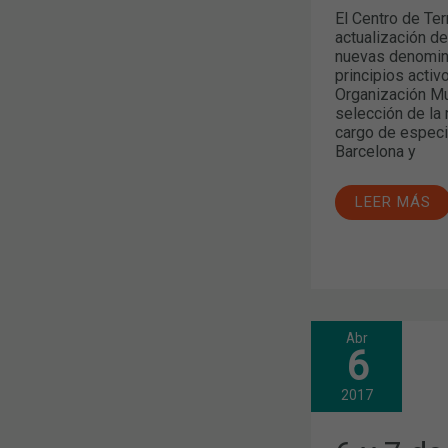
El Centro de Te
actualización de
nuevas denomin
principios acti
Organización Mu
selección de la 
cargo de especi
Barcelona y
LEER MÁS
Abr
6
6
Y
7
DE
2017
ABRIL:
DÍAS
MUNDIALES