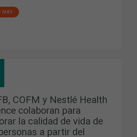
R MÁS
B,
M
TLÉ
LTH
ENCE
ABORAN
B, COFM y Nestlé Health
A
ORAR
ence colaboran para
IDAD
orar la calidad de vida de
A
personas a partir del