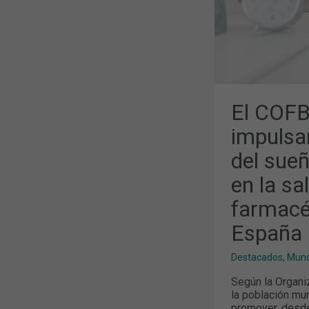
Y
SUS
IMPLICACIO
EN
LA
SALUD”,
ABIERTO
A
FARMACÉUT
DE
TODA
El COFB
ESPAÑA
impulsa
del sueñ
en la sa
farmacé
España
Destacados
,
Mund
Según la Organi
la población mu
promover, desde