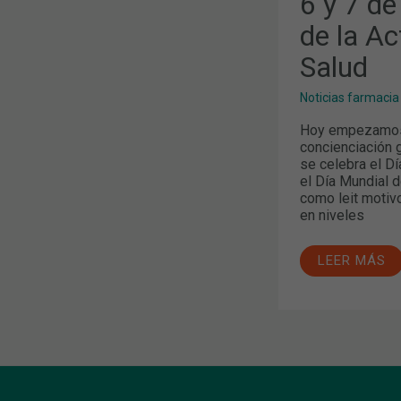
6 y 7 de
DE
LA
de la Ac
ACTIVIDAD
FÍSICA
Salud
Y
LA
SALUD
Noticias farmacia
Hoy empezamos 
concienciación g
se celebra el Dí
el Día Mundial d
como leit motivo
en niveles
LEER MÁS