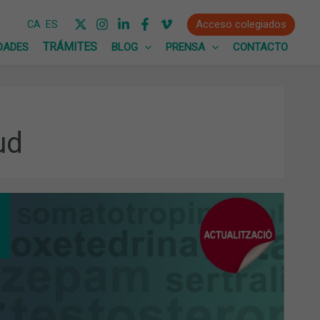
Acceso colegiados
CA
ES
DADES
BLOG
PRENSA
CONTACTO
ud
GA
VA
UALIZACIÓN
XICO
MACOS”,