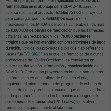
Por otra parte, se refirió a
la implicación de la profesión
farmacéutica en el abordaje de la COVID-19
, como la
colaboración en el proyecto
Hoteles /Salud
, el proyecto
para conseguir que los
voluntarios
acercaran la
medicación o los
MHDA
a personas vulnerables, los más
de
6.000.000 de planes de medicación
que las farmacias
catalanas han recuperado y los
79.800 pacientes
crónicos que se han atendido con prescripciones de larga
duración.
Otro de los proyectos a los que hizo referencia
Casas fue
“YO DIGO”
, en el que las farmacias de algunas
poblaciones del Vallès Occidental se convierten en
puntos de
derivación
,
información
y
concienciación
de la
COVID-19. Otro de los proyectos en los que participarán
las farmacias es en el piloto de Salud en el que,
siguiendo el mismo modelo del programa de cribado de
cáncer de colon y recto, los usuarios que sean invitados a
participar podrán acudir a las farmacias a
recoger un kit
por
tomarse la automuestra
(PCR saliva) y devolverlo a la
farmacia para que se envíe al laboratorio.