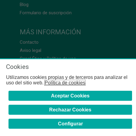
Blog
Formulario de suscripción
MÁS INFORMACIÓN
Contacto
Aviso legal
Canal Ético y Política de uso
Cookies
Utilizamos cookies propias y de terceros para analizar el
uso del sitio web.
Política de cookies
Aceptar Cookies
Rechazar Cookies
Configurar
COFB
- 2024 | Gerona, 64-66 - 08009 Barcelona - Tel. +34