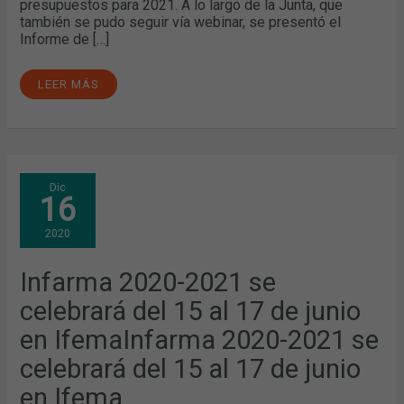
presupuestos para 2021. A lo largo de la Junta, que
también se pudo seguir vía webinar, se presentó el
Informe de […]
LEER MÁS
INFARMA
Dic
2020-
16
2021
SE
CELEBRARÁ
2020
DEL
15
AL
17
Infarma 2020-2021 se
DE
JUNIO
celebrará del 15 al 17 de junio
EN
IFEMAINFARMA
2020-
en IfemaInfarma 2020-2021 se
2021
SE
celebrará del 15 al 17 de junio
CELEBRARÁ
DEL
15
en Ifema
AL