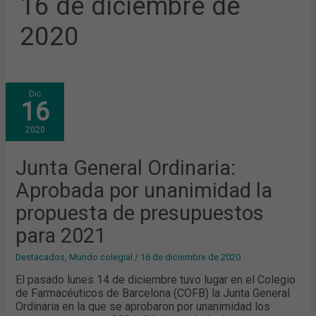
16 de diciembre de
2020
JUNTA
Dic
GENERAL
16
ORDINARIA:
APROBADA
POR
2020
UNANIMIDAD
LA
PROPUESTA
DE
Junta General Ordinaria:
PRESUPUESTOS
PARA
Aprobada por unanimidad la
2021
propuesta de presupuestos
para 2021
Destacados
,
Mundo colegial
/
16 de diciembre de 2020
El pasado lunes 14 de diciembre tuvo lugar en el Colegio
de Farmacéuticos de Barcelona (COFB) la Junta General
Ordinaria en la que se aprobaron por unanimidad los