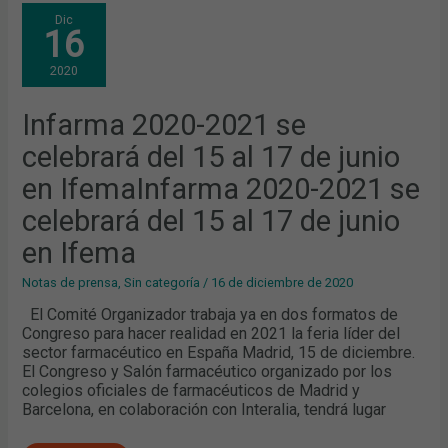
INFARMA
Dic
2020-
16
2021
SE
CELEBRARÁ
2020
DEL
15
AL
17
Infarma 2020-2021 se
DE
JUNIO
celebrará del 15 al 17 de junio
EN
IFEMAINFARMA
2020-
en IfemaInfarma 2020-2021 se
2021
SE
celebrará del 15 al 17 de junio
CELEBRARÁ
DEL
15
en Ifema
AL
17
DE
Notas de prensa
,
Sin categoría
/
16 de diciembre de 2020
JUNIO
EN
El Comité Organizador trabaja ya en dos formatos de
IFEMA
Congreso para hacer realidad en 2021 la feria líder del
sector farmacéutico en España Madrid, 15 de diciembre.
El Congreso y Salón farmacéutico organizado por los
colegios oficiales de farmacéuticos de Madrid y
Barcelona, ​​en colaboración con Interalia, tendrá lugar