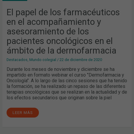
EL
ACOMPAÑAMIENTO
Y
El papel de los farmacéuticos
ASESORAMIENTO
DE
en el acompañamiento y
LOS
PACIENTES
ONCOLÓGICOS
asesoramiento de los
EN
EL
pacientes oncológicos en el
ÁMBITO
DE
LA
ámbito de la dermofarmacia
DERMOFARMACIA
Destacados
,
Mundo colegial
/
22 de diciembre de 2020
Durante los meses de noviembre y diciembre se ha
impartido en formato webinar el curso "Dermofarmacia y
Oncología". A lo largo de las cinco sesiones que ha tenido
la formación, se ha realizado un repaso de las diferentes
terapias oncológicas que se realizan en la actualidad y de
los efectos secundarios que originan sobre la piel
LEER MÁS