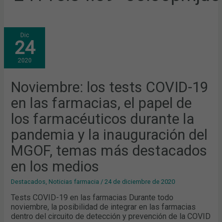
NOVIEMBRE:
Dic
LOS
24
TESTS
COVID-
19
2020
EN
LAS
FARMACIAS,
EL
Noviembre: los tests COVID-19
PAPEL
DE
en las farmacias, el papel de
LOS
FARMACÉUTICOS
DURANTE
los farmacéuticos durante la
LA
PANDEMIA
pandemia y la inauguración del
Y
LA
INAUGURACIÓN
MGOF, temas más destacados
DEL
MGOF,
en los medios
TEMAS
MÁS
DESTACADOS
Destacados
,
Noticias farmacia
/
24 de diciembre de 2020
EN
LOS
Tests COVID-19 en las farmacias Durante todo
MEDIOS
noviembre, la posibilidad de integrar en las farmacias
dentro del circuito de detección y prevención de la COVID