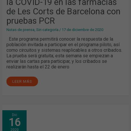
la COVID-19 en las farmacias
LAS
FARMACIAS
de Les Corts de Barcelona con
DE
LES
CORTS
pruebas PCR
DE
BARCELONA
CON
Notas de prensa
,
Sin categoría
/
17 de diciembre de 2020
PRUEBAS
PCR
Este programa permitirá conocer la respuesta de la
población invitada a participar en el programa piloto, así
como circuitos y sistemas reaplicables a otros cribados.
La prueba será gratuita; esta semana se empiezan a
enviar las cartas para participar, y los cribados se
realizarán hasta el 22 de enero
LEER MÁS
JUNTA
Dic
GENERAL
16
ORDINARIA:
APROBADA
POR
2020
UNANIMIDAD