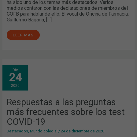
ha sido uno de los temas más destacados. Varios
medios contaron con las declaraciones de miembros del
COFB para hablar de ello. El vocal de Oficina de Farmacia,
Guillermo Bagaria, […]
LEER MÁS
RESPUESTAS
Dic
A
24
LAS
PREGUNTAS
MÁS
2020
FRECUENTES
SOBRE
LOS
TEST
Respuestas a las preguntas
COVID-
19
más frecuentes sobre los test
COVID-19
Destacados
,
Mundo colegial
/
24 de diciembre de 2020