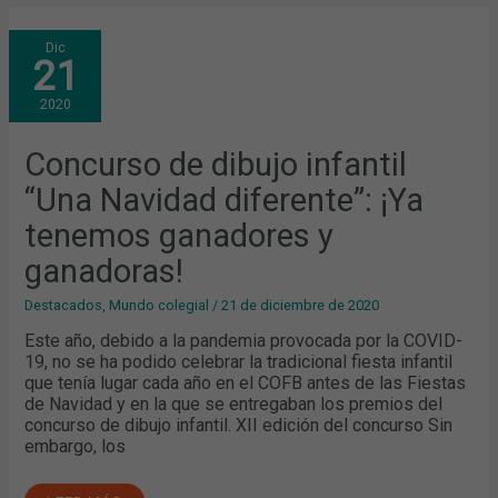
CONCURSO
Dic
DE
21
DIBUJO
INFANTIL
“UNA
2020
NAVIDAD
DIFERENTE”:
¡YA
TENEMOS
Concurso de dibujo infantil
GANADORES
Y
“Una Navidad diferente”: ¡Ya
GANADORAS!
tenemos ganadores y
ganadoras!
Destacados
,
Mundo colegial
/
21 de diciembre de 2020
Este año, debido a la pandemia provocada por la COVID-
19, no se ha podido celebrar la tradicional fiesta infantil
que tenía lugar cada año en el COFB antes de las Fiestas
de Navidad y en la que se entregaban los premios del
concurso de dibujo infantil. XII edición del concurso Sin
embargo, los