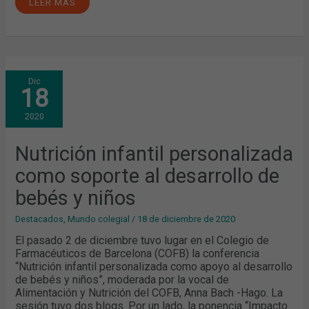
LEER MÁS
NUTRICIÓN
Dic
INFANTIL
18
PERSONALIZADA
COMO
SOPORTE
2020
AL
DESARROLLO
DE
BEBÉS
Nutrición infantil personalizada
Y
NIÑOS
como soporte al desarrollo de
bebés y niños
Destacados
,
Mundo colegial
/
18 de diciembre de 2020
El pasado 2 de diciembre tuvo lugar en el Colegio de
Farmacéuticos de Barcelona (COFB) la conferencia
“Nutrición infantil personalizada como apoyo al desarrollo
de bebés y niños”, moderada por la vocal de
Alimentación y Nutrición del COFB, Anna Bach -Hago. La
sesión tuvo dos blogs. Por un lado, la ponencia “Impacto