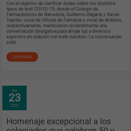
Con el objetivo de clarificar dudas sobre los distintos
tipos de test COVID-19, desde el Colegio de
Farmacéuticos de Barcelona, Guillermo Bagaría y Xavier
Tejedor, vocal de Oficina de Farmacia y vocal de Análisis,
respectivamente, mantuvieron recientemente una
conversación divulgativa para arrojar luz a diversos
aspectos en relación con esta cuestión. La conversación
está
LEER MÁS
HOMENAJE
Dic
EXCEPCIONAL
23
A
LOS
COLEGIADOS
2020
QUE
CELEBRAN
50
Y
Homenaje excepcional a los
75
AÑOS
colegiados que celebran 50 y
COMO