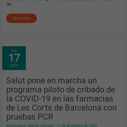
de
LEER MÁS
SALUT
Dic
PONE
17
EN
MARCHA
UN
2020
PROGRAMA
PILOTO
DE
CRIBADO
Salut pone en marcha un
DE
LA
programa piloto de cribado de
COVID-
19
EN
la COVID-19 en las farmacias
LAS
FARMACIAS
de Les Corts de Barcelona con
DE
LES
CORTS
pruebas PCR
DE
BARCELONA
CON
Destacados
,
Mundo colegial
/
17 de diciembre de 2020