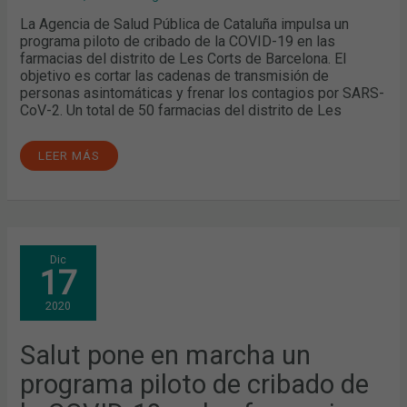
PRUEBAS
PCR
La Agencia de Salud Pública de Cataluña impulsa un
programa piloto de cribado de la COVID-19 en las
farmacias del distrito de Les Corts de Barcelona. El
objetivo es cortar las cadenas de transmisión de
personas asintomáticas y frenar los contagios por SARS-
CoV-2. Un total de 50 farmacias del distrito de Les
LEER MÁS
SALUT
Dic
PONE
17
EN
MARCHA
UN
2020
PROGRAMA
PILOTO
DE
CRIBADO
Salut pone en marcha un
DE
LA
programa piloto de cribado de
COVID-
19
EN