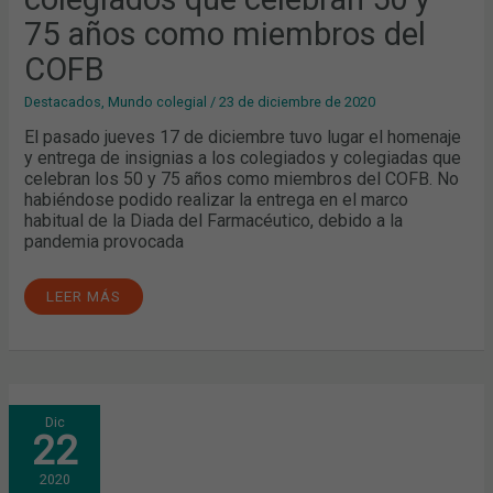
MIEMBROS
DEL
75 años como miembros del
COFB
COFB
Destacados
,
Mundo colegial
/
23 de diciembre de 2020
El pasado jueves 17 de diciembre tuvo lugar el homenaje
y entrega de insignias a los colegiados y colegiadas que
celebran los 50 y 75 años como miembros del COFB. No
habiéndose podido realizar la entrega en el marco
habitual de la Diada del Farmacéutico, debido a la
pandemia provocada
LEER MÁS
EL
Dic
PAPEL
22
DE
LOS
FARMACÉUTICOS
2020
EN