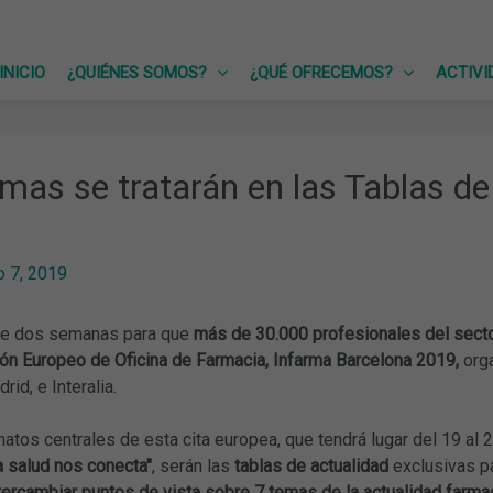
INICIO
¿QUIÉNES SOMOS?
¿QUÉ OFRECEMOS?
ACTIVI
mas se tratarán en las Tablas de
 7, 2019
de dos semanas para que
más de 30.000 profesionales del secto
ón Europeo de Oficina de Farmacia, Infarma Barcelona 2019,
orga
id, e Interalia.
atos centrales de esta cita europea, que tendrá lugar del 19 al 
a salud nos conecta"
, serán las
tablas de actualidad
exclusivas pa
ntercambiar puntos de vista sobre 7 temas de la actualidad farma