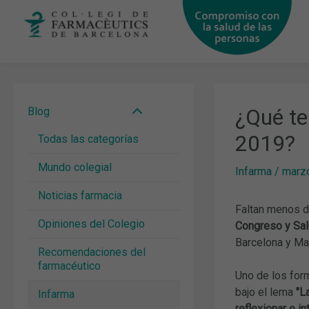
Ir
al
contenido
¿Qué te
Blog
2019?
Todas las categorías
Mundo colegial
Infarma
/
marzo
Noticias farmacia
Faltan menos 
Opiniones del Colegio
Congreso y Sal
Barcelona y Madr
Recomendaciones del
farmacéutico
Uno de los form
bajo el lema
"L
Infarma
reflexionar e i