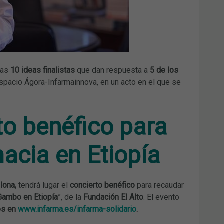
Las
10 ideas finalistas
que dan respuesta a
5 de los
spacio Ágora-Infarmainnova, en un acto en el que se
to benéfico para
macia en Etiopía
lona,
tendrá lugar el
concierto benéfico
para recaudar
 Gambo en Etiopía
”, de la
Fundación El Alto
. El evento
es en
www.infarma.es/infarma-solidario
.