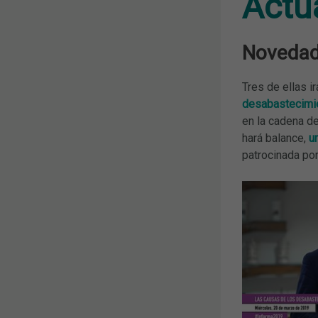
Actu
Novedad
Tres de ellas i
desabastecimie
en la cadena de
hará balance,
u
patrocinada po