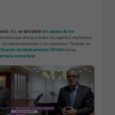
mento
. Así,
se abordarán
las causas de los
blemática que afecta a todos los agentes implicados
n, las administraciones y los pacientes. También se
erificación de Medicamentos SEVeM
(mesa
farmacia comunitaria.