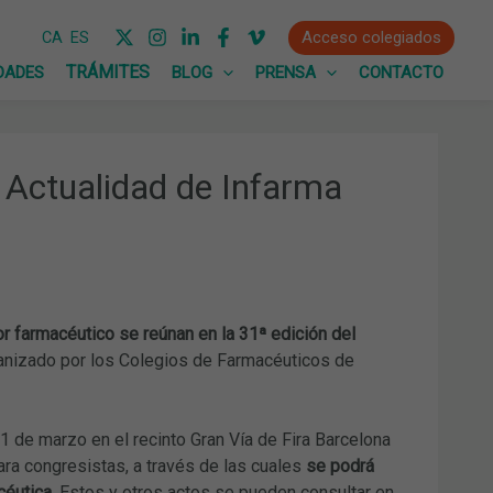
Acceso colegiados
CA
ES
DADES
BLOG
PRENSA
CONTACTO
 Actualidad de Infarma
r farmacéutico se reúnan en la 31ª edición del
nizado por los Colegios de Farmacéuticos de
21 de marzo en el recinto Gran Vía de Fira Barcelona
ra congresistas, a través de las cuales
se podrá
céutica
. Estos y otros actos se pueden consultar en