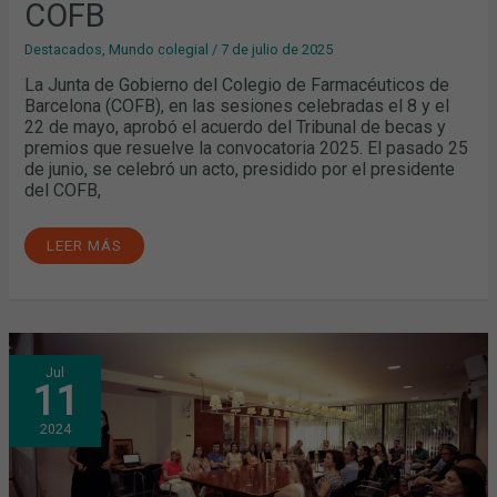
COFB
Destacados
,
Mundo colegial
/
7 de julio de 2025
La Junta de Gobierno del Colegio de Farmacéuticos de
Barcelona (COFB), en las sesiones celebradas el 8 y el
22 de mayo, aprobó el acuerdo del Tribunal de becas y
premios que resuelve la convocatoria 2025. El pasado 25
de junio, se celebró un acto, presidido por el presidente
del COFB,
LEER MÁS
RESOLUCIÓN
Jul
DE
11
LA
CONVOCATORIA
2024
2024
DE
BECAS
Y
PREMIOS
DEL