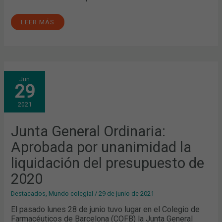
LEER MÁS
JUNTA
Jun
GENERAL
29
ORDINARIA:
APROBADA
POR
2021
UNANIMIDAD
LA
LIQUIDACIÓN
DEL
Junta General Ordinaria:
PRESUPUESTO
DE
Aprobada por unanimidad la
2020
liquidación del presupuesto de
2020
Destacados
,
Mundo colegial
/
29 de junio de 2021
El pasado lunes 28 de junio tuvo lugar en el Colegio de
Farmacéuticos de Barcelona (COFB) la Junta General