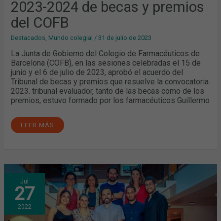
2023-2024 de becas y premios
del COFB
Destacados
,
Mundo colegial
/
31 de julio de 2023
La Junta de Gobierno del Colegio de Farmacéuticos de
Barcelona (COFB), en las sesiones celebradas el 15 de
junio y el 6 de julio de 2023, aprobó el acuerdo del
Tribunal de becas y premios que resuelve la convocatoria
2023. tribunal evaluador, tanto de las becas como de los
premios, estuvo formado por los farmacéuticos Guillermo
LEER MÁS
RESOLUCIÓN
Jul
DE
27
LA
CONVOCATORIA
2022-
2022
2023
DE
BECAS