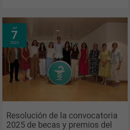
RESOLUCIÓN
Jul
DE
7
LA
CONVOCATORIA
2025
2025
DE
BECAS
Y
PREMIOS
DEL
COFB
Resolución de la convocatoria
2025 de becas y premios del