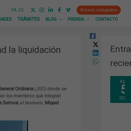
Acceso colegiados
CA
ES
DADES
BLOG
PRENSA
CONTACTO
Entr
 la liquidación
recie
Ago
5
General Ordinaria
(JGO) donde se
or los miembros que integran
2026
a Surroca
; el tesorero,
Miquel