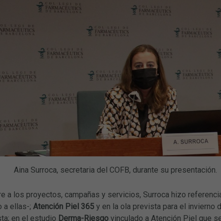
Aina Surroca, secretaria del COFB, durante su presentación.
ere a los proyectos, campañas y servicios, Surroca hizo referenci
 a ellas-;
Atención Piel 365
y en la ola prevista para el invierno
sta; en el estudio
Derma-Riesgo
vinculado a Atención Piel que se