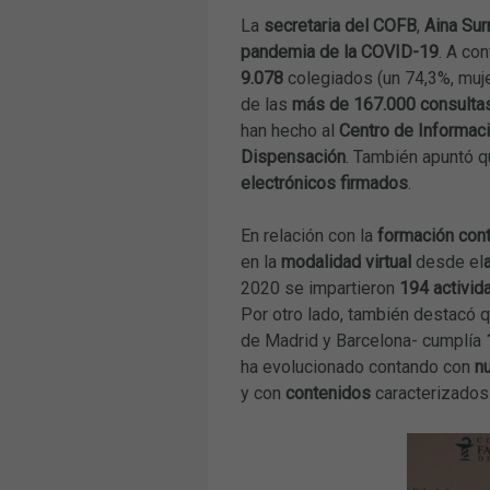
La
secretaria del COFB
,
Aina Sur
pandemia de la COVID-19
. A co
9.078
colegiados (un 74,3%, muj
de las
más de 167.000
consulta
han hecho al
Centro de Informac
Dispensación
. También apuntó 
electrónicos firmados
.
En relación con la
formación con
en la
modalidad virtual
desde el
2020 se impartieron
194 activid
Por otro lado, también destacó q
de Madrid y Barcelona- cumplía
ha evolucionado contando con
n
y con
contenidos
caracterizados 