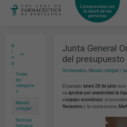
Ir
al
contenido
Junta General Or
B
l
del presupuesto
o
g
Destacados
,
Mundo colegial
/
ju
Todas
las
categoría
El pasado
lunes 28 de junio
tuvo
s
va
aprobar por unanimidad la
liq
el
equipo económico
: el preside
Mundo
Recasens
y la vicetesorera,
Mart
colegial
Noticias
farmacia