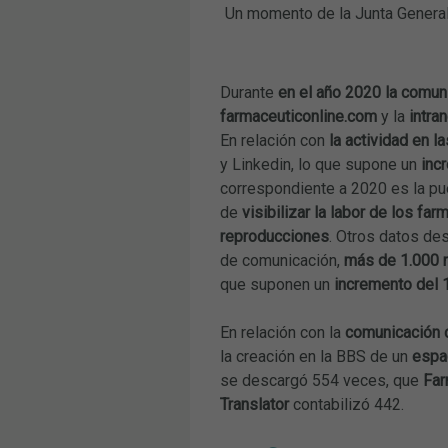
Un momento de la Junta General 
Durante
en el año 2020 la comun
farmaceuticonline.com
y la
intra
En relación con
la actividad en l
y Linkedin, lo que supone un
inc
correspondiente a 2020 es la p
de
visibilizar la labor de los fa
reproducciones
. Otros datos de
de comunicación,
más de 1.000 r
que suponen un
incremento del 1
En relación con la
comunicación c
la creación en la BBS de un
espa
se descargó 554 veces, que
Far
Translator
contabilizó 442.