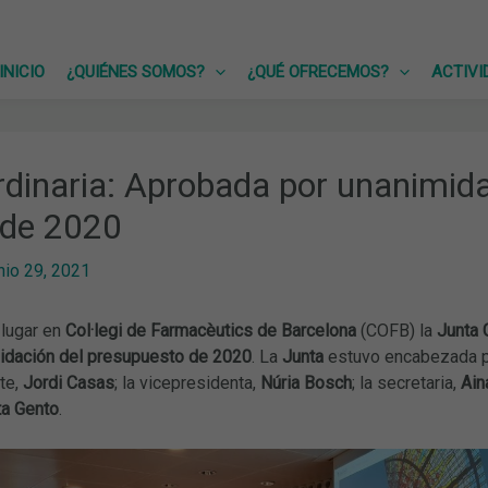
INICIO
¿QUIÉNES SOMOS?
¿QUÉ OFRECEMOS?
ACTIVI
dinaria: Aprobada por unanimidad
 de 2020
nio 29, 2021
 lugar en
Col·legi de Farmacèutics de Barcelona
(COFB) la
Junta 
uidación del presupuesto de 2020
. La
Junta
estuvo encabezada p
nte,
Jordi Casas
; la vicepresidenta,
Núria Bosch
; la secretaria,
Ain
a Gento
.