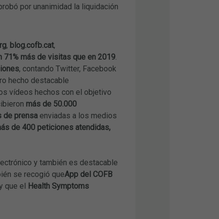
probó por unanimidad la liquidación
rg
,
blog.cofb.cat
,
n 71% más de visitas que en 2019
.
ciones
, contando Twitter, Facebook
ro hecho destacable
os vídeos hechos con el objetivo
cibieron
más de 50.000
 de prensa
enviadas a los medios
ás de 400 peticiones atendidas,
lectrónico y también es destacable
bién se recogió que
App del COFB
y que el
Health Symptoms