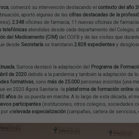
roca
, comenzó su intervención destacando el
contexto del año 
ntinuación, aportó algunas de las
cifras destacadas de la profesió
eres);
2.348
oficinas de farmacia; 11 nuevas oficinas de farmaci
s telefónicas
atendidas desde cada departamento del Colegio, de
ión del Medicamento (CIM)
del COFB y de las visitas que durante
que desde
Secretaría
se tramitaron
2.828 expedientes
y desglos
tinuada
, Surroca destacó la adaptación del
Programa de Formació
abril de 2020
debido a la pandemia y también la adaptación de l
ades formativas
, cono
más de 25.000
personas inscritas (una m
ue en 2020 Ágora Sanitaria -la
plataforma de formación online
de
10 años
de su puesta en marcha. A lo largo de esta década, el m
uevos participantes
(instituciones, otros colegios, sociedades cie
por el
elevada especialización
(campañas, cartera de servicios, e