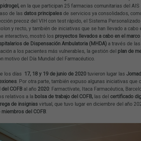
pidrogel,
en la que participan 25 farmacias comunitarias del AIS
paso de las
datos principales
de servicios ya consolidados, com
ección precoz del VIH con test rápido, el Sistema Personalizad
lon y recto, y también de iniciativas que se han llevado a cabo e
ne interactivo, mostró los
proyectos llevados a cabo en el marco
italarios de Dispensación Ambulatoria (MHDA)
a través de las
ación a los pacientes más vulnerables, la gestión del
plan de me
n motivo del Día Mundial del Farmacéutico.
e los días
17, 18 y 19 de junio de 2020
tuvieron lugar las
Jornad
exiones
. Por otra parte, también expuso algunas iniciativas que c
l del COFB
al año
2020
: Farmactívate, Itaca Farmacéutica, Barce
s relativos a la
bolsa de trabajo del COFB,
las del
certificado dig
rega de insignias
virtual, que tuvo lugar en diciembre del año 20
o miembros del COFB
.