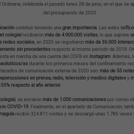
Ordinaria, celebrada el pasado lunes 28 de junio, en el que se a
del presupuesto de 2020.
icación
continuó teniendo una
gran importancia
. Las webs
cofb.o
net colegial
recibieron
más de 4.900.000 visitas
, lo que supone
u
as redes sociales
, en 2020 se registraron
más de 36.000 interac
remento sin precedentes
respecto al mismo período de 2019. Ot
uesta en marcha de una cuenta del COFB en
Instagram
. Además, l
rmacéuticos/as
durante los primeros meses del confinamiento re
stacados de comunicación externa de 2020 son:
más de 55 notas
epercusiones en prensa, radio, televisión y medios digitales
y
m
55% respecto al año anterior
.
olegial
, se enviaron
más de 1.000 comunicaciones
por correo e
cio COVID-19
. Finalmente, en el apartado de Comunicación, tam
maguía
recibió 324.811 visitas y se descargó unas 1.785 veces 