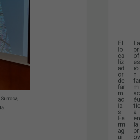
El
La
lo
pr
ca
of
liz
es
ad
ió
or
n
de
fa
far
m
m
ac
 Surroca,
ac
éu
ia
ti
ta.
s
a
Fa
en
rm
la
ag
pr
ui
o