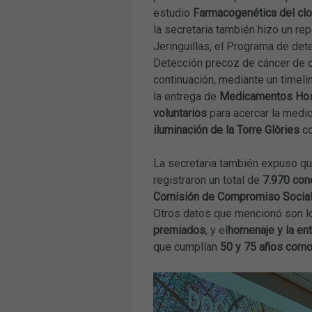
estudio
Farmacogenética del clo
la secretaria también hizo un re
Jeringuillas, el Programa de det
Detección precoz de cáncer de co
continuación, mediante un timeli
la entrega de
Medicamentos Hosp
voluntarios
para acercar la medic
iluminación de la Torre Glòries
co
La secretaria también expuso qu
registraron un total de
7.970 con
Comisión de Compromiso Socia
Otros datos que mencionó son lo
premiados
, y el
homenaje y la ent
que cumplían
50 y 75 años com