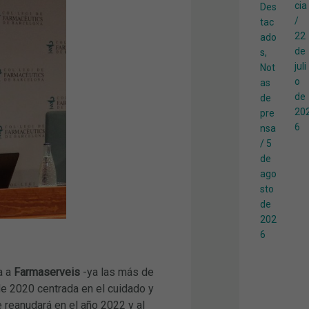
cia
Des
/
tac
22
ado
de
s
,
juli
Not
o
as
de
de
20
pre
6
nsa
/
5
de
ago
sto
de
202
6
a a
Farmaserveis
-ya las más de
 de 2020 centrada en el cuidado y
 reanudará en el año 2022 y al