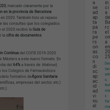
a
in
2020
, marcado claramente por la
se
ci
n en la provincia de Barcelona
:
ad
a
ap
d
a en 2020. También hizo un repaso
ta
B
 las consultas que los colegiados
pa
rc
 el 2020 recibió la
Guía de
ra
el
ó la
cifra de documentos
pe
o
rs
a
on
en
as
2
n Continua
del COFB 2019-2020
co
2
os Másters a este nuevo formato. En
n
De
edia del
64%
a través de
Webinar
).
di
tac
 los Colegios de Farmacéuticos
sc
ad
ap
odelo formativo de
Ágora Sanitaria
s
,
ac
ntíficas, empresas del sector, etc.)
id
No
tc.).
ad
icia
vi
s
su
far
al
ma