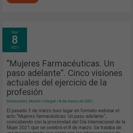
“MUJERES
Mar
FARMACÉUTICAS.
8
UN
PASO
ADELANTE”.
2021
CINCO
VISIONES
ACTUALES
DEL
“Mujeres Farmacéuticas. Un
EJERCICIO
DE
paso adelante”. Cinco visiones
LA
PROFESIÓN
actuales del ejercicio de la
profesión
Destacados
,
Mundo colegial
/
8 de marzo de 2021
El pasado 3 de marzo tuvo lugar en formato webinar el
acto “Mujeres farmacéuticas. Un paso adelante”,
coincidiendo con la proximidad del Día Internacional de la
Mujer 2021 que se celebra el 8 de marzo. Se trataba de