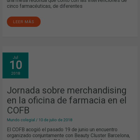
una mesa redonda que contó con las intervenciones de
cinco farmacéuticas, de diferentes
LEER MÁS
JORNADA
Jul
SOBRE
10
MERCHANDISING
EN
LA
2018
OFICINA
DE
FARMACIA
EN
Jornada sobre merchandising
EL
COFB
en la oficina de farmacia en el
COFB
Mundo colegial
/
10 de julio de 2018
El COFB acogió el pasado 19 de junio un encuentro
organizado conjuntamente con Beauty Cluster Barcelona,