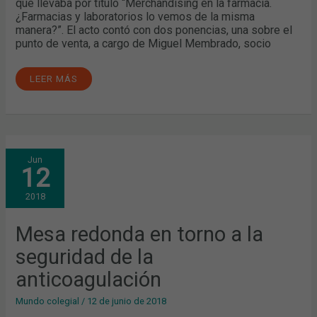
que llevaba por título “Merchandising en la farmacia.
¿Farmacias y laboratorios lo vemos de la misma
manera?”. El acto contó con dos ponencias, una sobre el
punto de venta, a cargo de Miguel Membrado, socio
LEER MÁS
MESA
Jun
REDONDA
12
EN
TORNO
A
2018
LA
SEGURIDAD
DE
LA
Mesa redonda en torno a la
ANTICOAGULACIÓN
seguridad de la
anticoagulación
Mundo colegial
/
12 de junio de 2018