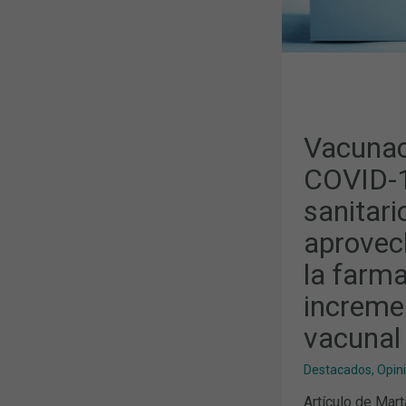
SANITARIO
NO
ESTÁ
APROVECH
LA
FORTALEZA
DE
LA
FARMACIA
COMUNITAR
PARA
Vacunaci
INCREMENT
LA
COVID-1
COBERTURA
VACUNAL
sanitari
DE
LA
POBLACIÓN
aprovec
la farm
increme
vacunal 
Destacados
,
Opini
Artículo de Mart