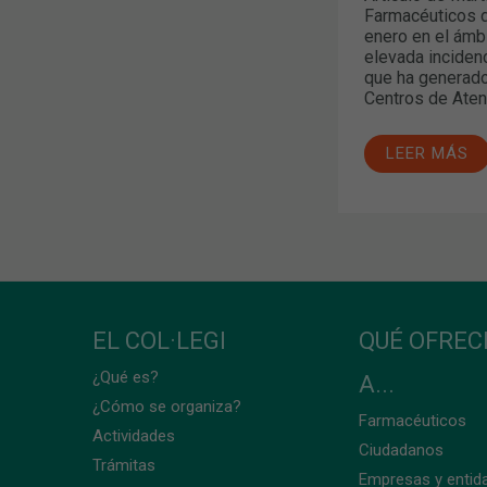
Farmacéuticos d
enero en el ámb
elevada incidenc
que ha generado 
Centros de Atenc
LEER MÁS
EL COL·LEGI
QUÉ OFRE
¿Qué es?
A...
¿Cómo se organiza?
Farmacéuticos
Actividades
Ciudadanos
Trámitas
Empresas y entid