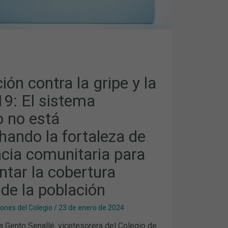
ANDO
IA
ón contra la gripe y la
AR
9: El sistema
o no está
hando la fortaleza de
acia comunitaria para
ntar la cobertura
de la población
ones del Colegio
/
23 de enero de 2024
a Gento Senallé, vicetesorera del Colegio de