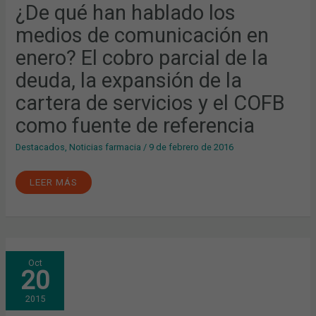
EN
¿De qué han hablado los
ENERO?
EL
medios de comunicación en
COBRO
PARCIAL
DE
enero? El cobro parcial de la
LA
DEUDA,
deuda, la expansión de la
LA
EXPANSIÓN
DE
cartera de servicios y el COFB
LA
CARTERA
como fuente de referencia
DE
SERVICIOS
Y
Destacados
,
Noticias farmacia
/
9 de febrero de 2016
EL
COFB
COMO
FUENTE
LEER MÁS
DE
REFERENCIA
¿QUÉ
Oct
DEBEMOS
20
HACER
CON
LOS
2015
MEDICAMENTOS
CADUCADOS?