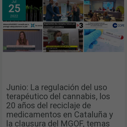
Jul
LA
25
REGULACIÓN
DEL
USO
2022
TERAPÉUTICO
DEL
CANNABIS,
LOS
20
AÑOS
DEL
RECICLAJE
DE
MEDICAMENTOS
EN
CATALUÑA
Y
LA
CLAUSURA
DEL
MGOF,
TEMAS
MÁS
Junio: La regulación del uso
DESTACADOS
EN
terapéutico del cannabis, los
LOS
MEDIOS
20 años del reciclaje de
medicamentos en Cataluña y
la clausura del MGOF, temas