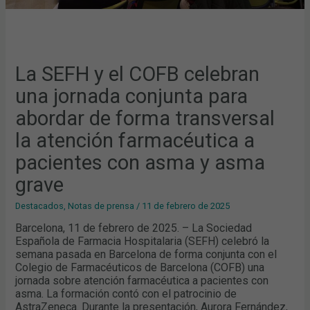
FARMACÉUTICA
A
PACIENTES
CON
ASMA
Y
ASMA
GRAVE
La SEFH y el COFB celebran
una jornada conjunta para
abordar de forma transversal
la atención farmacéutica a
pacientes con asma y asma
grave
Destacados
,
Notas de prensa
/
11 de febrero de 2025
Barcelona, 11 de febrero de 2025. – La Sociedad
Española de Farmacia Hospitalaria (SEFH) celebró la
semana pasada en Barcelona de forma conjunta con el
Colegio de Farmacéuticos de Barcelona (COFB) una
jornada sobre atención farmacéutica a pacientes con
asma. La formación contó con el patrocinio de
AstraZeneca. Durante la presentación, Aurora Fernández,