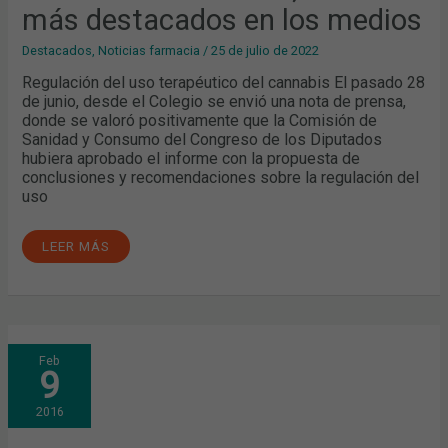
más destacados en los medios
Destacados
,
Noticias farmacia
/
25 de julio de 2022
Regulación del uso terapéutico del cannabis El pasado 28
de junio, desde el Colegio se envió una nota de prensa,
donde se valoró positivamente que la Comisión de
Sanidad y Consumo del Congreso de los Diputados
hubiera aprobado el informe con la propuesta de
conclusiones y recomendaciones sobre la regulación del
uso
LEER MÁS
¿DE
Feb
QUÉ
9
HAN
HABLADO
LOS
2016
MEDIOS
DE
COMUNICACIÓN