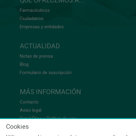
QUÉ OFRECEMOS A...
Farmacéuticos
Ciudadanos
Empresas y entidades
ACTUALIDAD
Notas de prensa
Blog
Formulario de suscripción
MÁS INFORMACIÓN
Contacto
Aviso legal
Canal Ético y Política de uso
Cookies