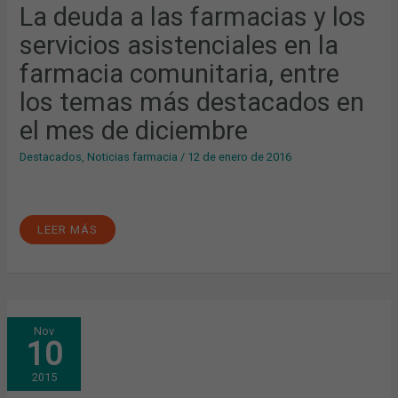
ASISTENCIALES
La deuda a las farmacias y los
EN
LA
servicios asistenciales en la
FARMACIA
COMUNITARIA,
ENTRE
farmacia comunitaria, entre
LOS
TEMAS
los temas más destacados en
MÁS
DESTACADOS
EN
el mes de diciembre
EL
MES
DE
Destacados
,
Noticias farmacia
/
12 de enero de 2016
DICIEMBRE
LEER MÁS
LA
Nov
FARMACIA,
10
PARTE
ACTIVA
DEL
2015
CONSEJO
ASESOR