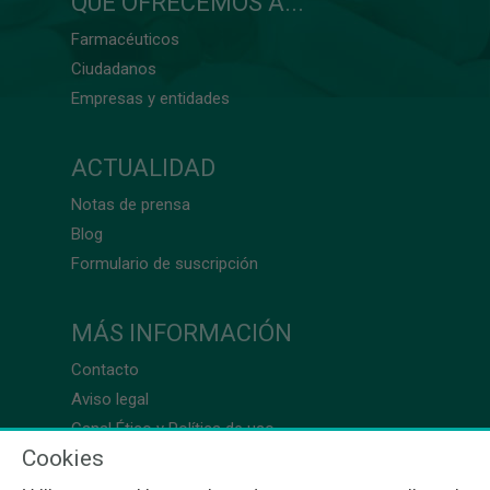
QUÉ OFRECEMOS A...
Farmacéuticos
Ciudadanos
Empresas y entidades
ACTUALIDAD
Notas de prensa
Blog
Formulario de suscripción
MÁS INFORMACIÓN
Contacto
Aviso legal
Canal Ético y Política de uso
Cookies