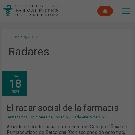
Ir
MAI
al
ME
contenido
Inicio
Blog
Radares
Radares
EL
Ene
RADAR
18
SOCIAL
DE
LA
2021
FARMACIA
El radar social de la farmacia
Destacados
,
Opiniones del Colegio
/
18 de enero de 2021
Artículo de Jordi Casas, presidente del Colegio Oficial de
Farmacéuticos de Barcelona “Con acciones de este tipo,