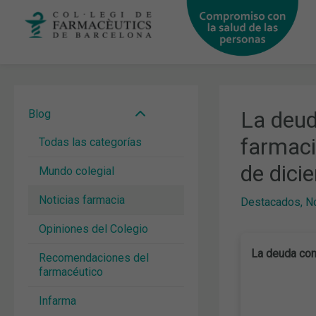
Ir
al
contenido
La deud
Blog
farmaci
Todas las categorías
de dici
Mundo colegial
Noticias farmacia
Destacados
,
No
Opiniones del Colegio
La deuda con
Recomendaciones del
farmacéutico
Infarma