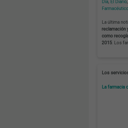
Día
,
El Diario
Farmacéutic
La última not
reclamación y
como recogí
2015
. Los f
Los servicio
La farmacia c