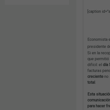
[caption id="
Economista e
presidente d
Si en la rec
que permitió
difícil: el
día 
facturas pen
creciente
no 
total
.
Esta situació
comunicación
para hacer fr