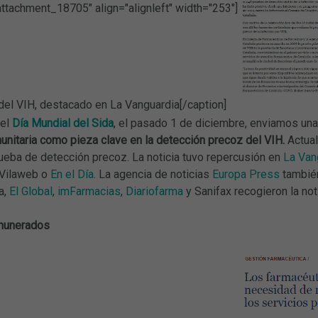
attachment_18705" align="alignleft" width="253"]
del VIH, destacado en La Vanguardia[/caption]
del
Día Mundial del Sida
, el pasado 1 de diciembre, enviamos un
unitaria como pieza clave en la detección precoz del VIH.
Actual
rueba de detección precoz. La noticia tuvo repercusión en
La Van
 Vilaweb o
En el Día
. La agencia de noticias
Europa Press
también
a,
El Global
,
imFarmacias
,
Diariofarma
y Sanifax recogieron la noti
emunerados