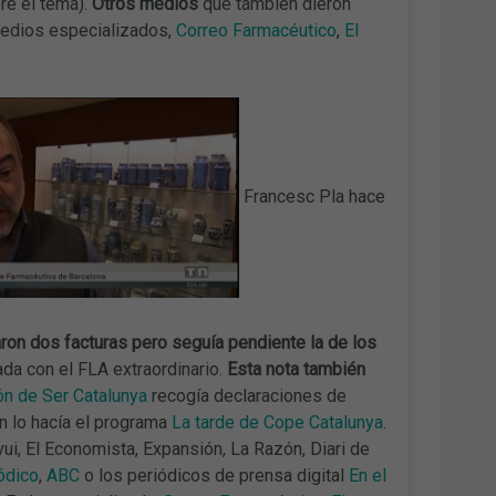
re el tema).
Otros medios
que también dieron
edios especializados,
Correo Farmacéutico
,
El
Francesc Pla hace
ron dos facturas pero seguía pendiente la de los
ada con el FLA extraordinario.
Esta nota también
ón de Ser Catalunya
recogía declaraciones de
én lo hacía el programa
La tarde de Cope Catalunya
.
vui, El Economista, Expansión, La Razón, Diari de
ódico
,
ABC
o los periódicos de prensa digital
En el