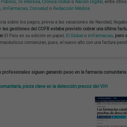
,
Público
,
Te interesa
,
Crónica Global
o
Nación Digital
, entre otro
o
,
imFarmacias
,
Consalud
o
Redacción Médica
.
icia sobre los pagos, previa a las vacaciones de Navidad, llega
 las gestiones del COFB estaba previsto cobrar una última factura,
an
El País en su edición en papel,
El Global
o
imFarmacias
,
pero e
armacéuticos comienzan, pues, el nuevo año con una factura pend
s profesionales siguen ganando peso en la farmacia comunitaria
omunitaria, pieza clave en la detección precoz del VIH