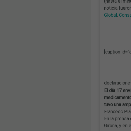
(hasta el min
noticia fuero
Global
,
Consa
[caption id="
declaraciones
El día 17 en
medicamento
tuvo una amp
Francesc Pla,
En la prensa 
Girona, y en 