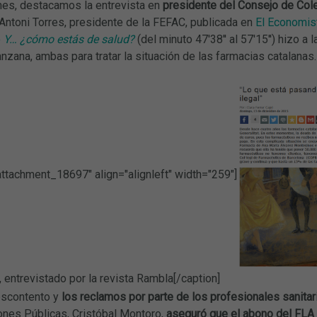
mes, destacamos la entrevista en
presidente del Consejo de Col
 Antoni Torres, presidente de la FEFAC, publicada en
El Economis
o
Y… ¿cómo estás de salud?
(del minuto 47'38'' al 57'15'') hizo a
nzana, ambas para tratar la situación de las farmacias catalanas.
attachment_18697" align="alignleft" width="259"]
 entrevistado por la revista Rambla[/caption]
escontento y
los reclamos por parte de los profesionales sanitar
ones Públicas, Cristóbal Montoro,
aseguró que el abono del FLA 