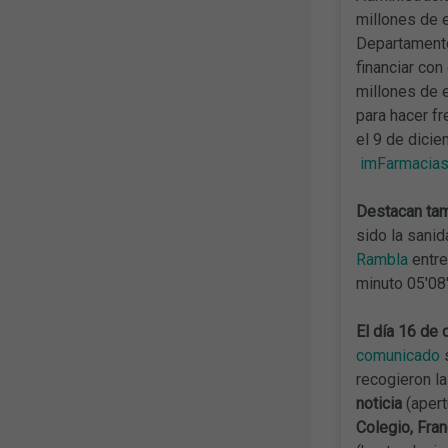
millones de 
Departamento
financiar co
millones de 
para hacer f
el 9 de dici
imFarmacia
Destacan tam
sido la sanid
Rambla
entre
minuto 05'08''
El día 16 de 
comunicado
s
recogieron la
noticia
(apert
Colegio, Fran