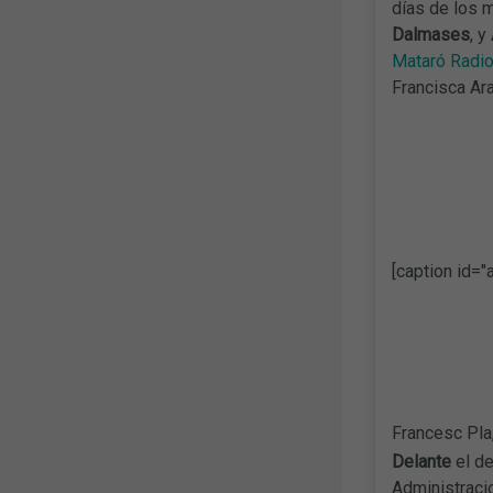
días de los 
Dalmases
, y
Mataró Radi
Francisca Ara
[caption id="
Francesc Pla,
Delante
el d
Administraci