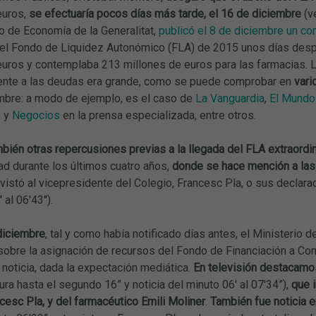
euros,
se efectuaría pocos días más tarde, el 16 de diciembre
(v
 de Economía de la Generalitat,
publicó el 8 de diciembre un c
n el Fondo de Liquidez Autonómico (FLA) de 2015 unos días despu
euros y contemplaba 213 millones de euros para las farmacias. L
rente a las deudas era grande, como se puede comprobar en
vari
embre: a modo de ejemplo, es el caso de
La Vanguardia
,
El Mundo
s
y
Negocios
en la prensa especializada, entre otros.
bién otras repercusiones previas a la llegada del FLA extraordin
ad durante los últimos cuatro años,
donde se hace mención a las 
vistó al vicepresidente del Colegio, Francesc Pla, o sus declar
 al 06'43'').
diciembre
, tal y como había notificado días antes, el Ministerio
obre la asignación de recursos del Fondo de Financiación a
 noticia, dada la expectación mediática.
En televisión destacamo
ura hasta el segundo 16” y noticia del minuto 06' al 07'34”),
que 
cesc Pla, y del farmacéutico Emili Moliner
.
También fue noticia en