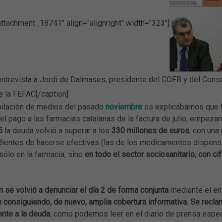
attachment_18741" align="alignright" width="323"]
ntrevista a Jordi de Dalmases, presidente del COFB y del Conse
e la FEFAC[/caption]
opilación de medios del pasado
noviembre
os explicábamos que
 el pago a las farmacias catalanas de la factura de julio, empe
5
la deuda volvió a superar a los
330 millones de euros
, con una
dientes de hacerse efectivas (las de los medicamentos dispens
sólo en la farmacia, sino
en todo el sector sociosanitario, con c
n se volvió a denunciar el día 2 de forma conjunta
mediante el en
 consiguiendo, de nuevo, amplia cobertura informativa
.
Se reclam
ente a la deuda
, cómo podemos leer en el diario de prensa espe