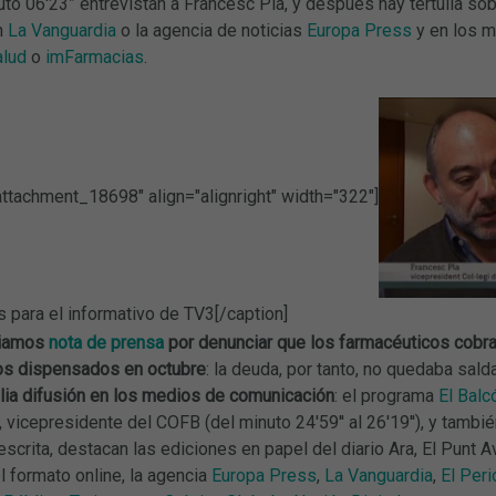
uto 06'23” entrevistan a Francesc Pla, y después hay tertulia sob
n
La Vanguardia
o la agencia de noticias
Europa Press
y en los m
lud
o
imFarmacias
.
attachment_18698" align="alignright" width="322"]
 para el informativo de TV3[/caption]
viamos
nota de prensa
por denunciar que los farmacéuticos cobra
s dispensados en octubre
: la deuda, por tanto, no quedaba sald
lia difusión en los medios de comunicación
: el programa
El Balc
 vicepresidente del COFB (del minuto 24'59'' al 26'19''), y tambi
escrita, destacan las ediciones en papel del diario Ara, El Punt A
el formato online, la agencia
Europa Press
,
La Vanguardia
,
El Peri