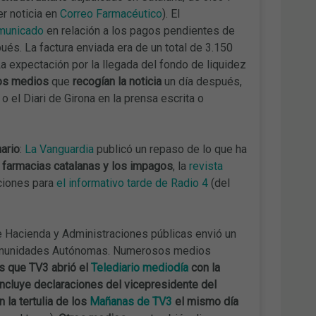
er noticia en
Correo Farmacéutico
). El
omunicado
en relación a los pagos pendientes de
és. La factura enviada era de un total de 3.150
a expectación por la llegada del fondo de liquidez
os medios
que
recogían la noticia
un día después,
o el Diari de Girona en la prensa escrita o
ario
:
La Vanguardia
publicó un repaso de lo que ha
farmacias catalanas y los impagos
, la
revista
aciones para
el informativo tarde de Radio 4
(del
 de Hacienda y Administraciones públicas envió un
 Comunidades Autónomas. Numerosos medios
s que TV3 abrió el
Telediario mediodía
con la
incluye declaraciones del vicepresidente del
 la tertulia de los
Mañanas de TV3
el mismo día