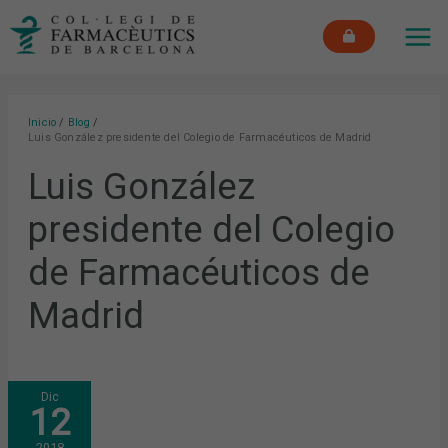
Ir
MAI
al
ME
contenido
Inicio
Blog
Luis González presidente del Colegio de Farmacéuticos de Madrid
Luis González
presidente del Colegio
de Farmacéuticos de
Madrid
COFB,
Dic
COFM
12
Y
NESTLÉ
HEALTH
2018