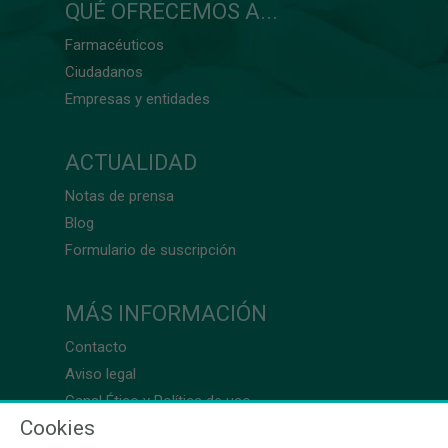
QUÉ OFRECEMOS A...
Farmacéuticos
Ciudadanos
Empresas y entidades
ACTUALIDAD
Notas de prensa
Blog
Formulario de suscripción
MÁS INFORMACIÓN
Contacto
Aviso legal
Canal Ético y Política de uso
Cookies