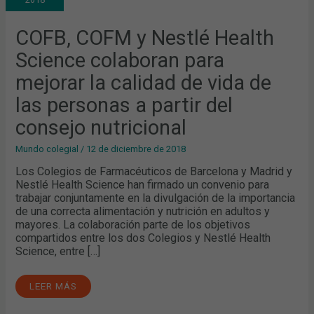
SCIENCE
COLABORAN
PARA
MEJORAR
COFB, COFM y Nestlé Health
LA
CALIDAD
Science colaboran para
DE
VIDA
DE
mejorar la calidad de vida de
LAS
PERSONAS
las personas a partir del
A
PARTIR
DEL
consejo nutricional
CONSEJO
NUTRICIONAL
Mundo colegial
/
12 de diciembre de 2018
Los Colegios de Farmacéuticos de Barcelona y Madrid y
Nestlé Health Science han firmado un convenio para
trabajar conjuntamente en la divulgación de la importancia
de una correcta alimentación y nutrición en adultos y
mayores. La colaboración parte de los objetivos
compartidos entre los dos Colegios y Nestlé Health
Science, entre […]
LEER MÁS