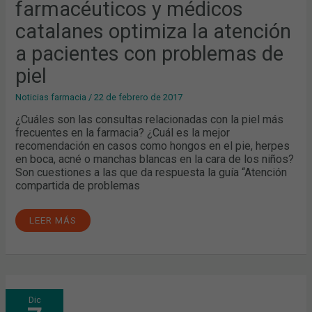
farmacéuticos y médicos
A
PACIENTES
CON
catalanes optimiza la atención
PROBLEMAS
DE
a pacientes con problemas de
PIEL
piel
Noticias farmacia
/
22 de febrero de 2017
¿Cuáles son las consultas relacionadas con la piel más
frecuentes en la farmacia? ¿Cuál es la mejor
recomendación en casos como hongos en el pie, herpes
en boca, acné o manchas blancas en la cara de los niños?
Son cuestiones a las que da respuesta la guía “Atención
compartida de problemas
LEER MÁS
FORMULACIÓN
Dic
EN
DERMATOLOGÍA: