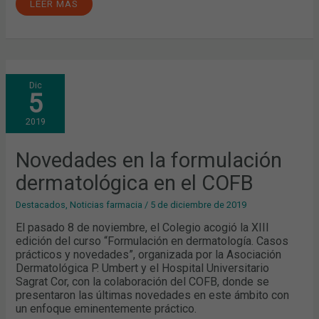
LEER MÁS
NOVEDADES
Dic
EN
5
LA
FORMULACIÓN
DERMATOLÓGICA
2019
EN
EL
COFB
Novedades en la formulación
dermatológica en el COFB
Destacados
,
Noticias farmacia
/
5 de diciembre de 2019
El pasado 8 de noviembre, el Colegio acogió la XIII
edición del curso “Formulación en dermatología. Casos
prácticos y novedades”, organizada por la Asociación
Dermatológica P. Umbert y el Hospital Universitario
Sagrat Cor, con la colaboración del COFB, donde se
presentaron las últimas novedades en este ámbito con
un enfoque eminentemente práctico.