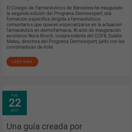
El Colegio de Farmacéuticos de Barcelona ha inaugurado
la segunda edición del Programa Dermoexpert, una
formación específica dirigida a farmacéuticos
comunitarios que quieren especializarse en la actuación
farmacéutica en dermofarmacia. Al acto de inauguración
asistieron Núria Bosch, vicepresidenta del COFB; Eulalia
Mateu, directora del Programa Dermoexpert; junto con las
coordinadoras de ésta
LEER MÁS
UNA
Feb
GUÍA
22
CREADA
POR
FARMACÉUTICOS
2017
Y
MÉDICOS
CATALANES
OPTIMIZA
Una guía creada por
LA
ATENCIÓN