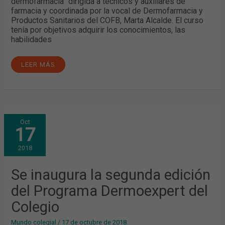
dermofarmacia” dirigida a técnicos y auxiliares de
farmacia y coordinada por la vocal de Dermofarmacia y
Productos Sanitarios del COFB, Marta Alcalde. El curso
tenía por objetivos adquirir los conocimientos, las
habilidades
LEER MÁS
SE
Oct
INAUGURA
17
LA
SEGUNDA
EDICIÓN
2018
DEL
PROGRAMA
DERMOEXPERT
DEL
Se inaugura la segunda edición
COLEGIO
del Programa Dermoexpert del
Colegio
Mundo colegial
/
17 de octubre de 2018