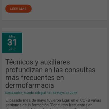
LEER MÁS
TÉCNICOS
May
Y
31
AUXILIARES
PROFUNDIZAN
EN
2019
LAS
CONSULTAS
MÁS
FRECUENTES
Técnicos y auxiliares
EN
DERMOFARMACIA
profundizan en las consultas
más frecuentes en
dermofarmacia
Destacados
,
Mundo colegial
/
31 de mayo de 2019
El pasado mes de mayo tuvieron lugar en el COFB varias
sesiones de la formación “Consultas frecuentes en