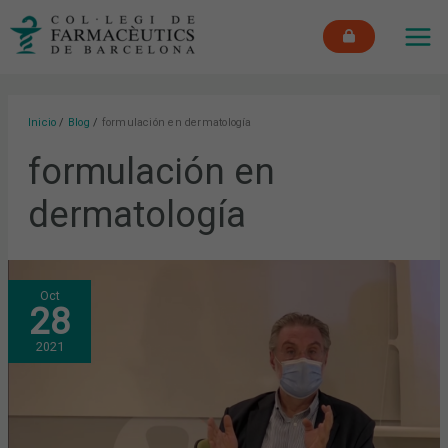
Ir
MAI
al
ME
contenido
Inicio
Blog
formulación en dermatología
formulación en
dermatología
INFECCIONES
Oct
VÍRICAS
28
DE
LA
PIEL:
2021
ABORDAJE
Y
CONSULTAS
MÁS
FRECUENTES
EN
LA
FARMACIA