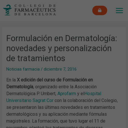
Ir
MAI
al
ME
contenido
Formulación en Dermatología:
novedades y personalización
de tratamientos
Noticias farmacia
/
diciembre 7, 2016
En la
X edición del curso de Formulación en
Dermatología
, organizado entre la Asociación
Dermatológica P. Umbert,
Aprofarm
y el
Hospital
Universitario Sagrat Cor
con la colaboración del Colegio,
se presentaron las últimas novedades en tratamientos
dermatológicos y su aplicación mediante fórmulas
magistrales. La formación, que tuvo lugar el 11 de
noviembre, planteó los tratamientos de diversas