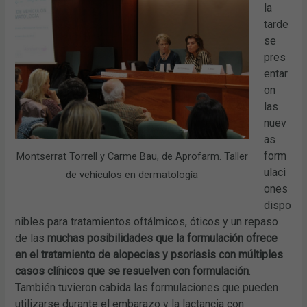
la
tarde
se
pres
entar
on
las
nuev
as
form
Montserrat Torrell y Carme Bau, de Aprofarm. Taller
ulaci
de vehículos en dermatología
ones
dispo
nibles para tratamientos oftálmicos, óticos y un repaso
de las
muchas posibilidades que la formulación ofrece
en el tratamiento de alopecias y psoriasis con múltiples
casos clínicos que se resuelven con formulación
.
También tuvieron cabida las formulaciones que pueden
utilizarse durante el embarazo y la lactancia con