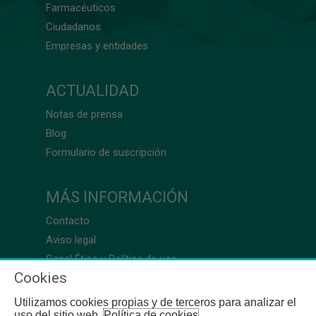
Farmacéuticos
Ciudadanos
Empresas y entidades
ACTUALIDAD
Notas de prensa
Blog
Formulario de suscripción
MÁS INFORMACIÓN
Contacto
Aviso legal
Canal Ético y Política de uso
Cookies
Utilizamos cookies propias y de terceros para analizar el
uso del sitio web.
Política de cookies