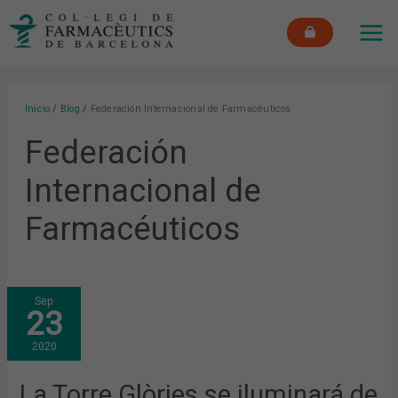
Ir
MAI
al
ME
contenido
Inicio
Blog
Federación Internacional de Farmacéuticos
Federación
Internacional de
Farmacéuticos
LA
Sep
TORRE
23
GLÒRIES
SE
ILUMINARÁ
2020
DE
VERDE
EL
PRÓXIMO
La Torre Glòries se iluminará de
25