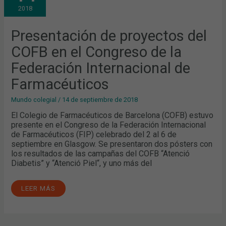
COFB
2018
EN
EL
CONGRESO
DE
Presentación de proyectos del
LA
FEDERACIÓN
COFB en el Congreso de la
INTERNACIONAL
DE
FARMACÉUTICOS
Federación Internacional de
Farmacéuticos
Mundo colegial
/
14 de septiembre de 2018
El Colegio de Farmacéuticos de Barcelona (COFB) estuvo
presente en el Congreso de la Federación Internacional
de Farmacéuticos (FIP) celebrado del 2 al 6 de
septiembre en Glasgow. Se presentaron dos pósters con
los resultados de las campañas del COFB “Atenció
Diabetis” y “Atenció Piel“, y uno más del
LEER MÁS