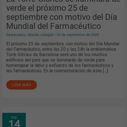
DE
verde el próximo 25 de
SEPTIEMBRE
CON
MOTIVO
septiembre con motivo del Día
DEL
DÍA
Mundial del Farmacéutico
MUNDIAL
DEL
FARMACÉUTICO
Destacados
,
Mundo colegial
/
23 de septiembre de 2020
El próximo 25 de septiembre, con motivo del Día Mundial
del Farmacéutico, entre las 20 y las 24h la emblemática
Torre Glòries de Barcelona será uno de los muchos
edificios del país que se iluminarán de verde para
homenajear la labor y esfuerzo de los farmacéuticos y
las farmacéuticas. En la conmemoración de éste […]
LEER MÁS
PRESENTACIÓN
Sep
DE
14
PROYECTOS
DEL