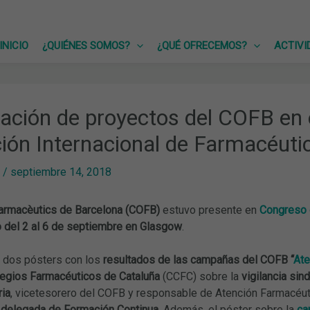
INICIO
¿QUIÉNES SOMOS?
¿QUÉ OFRECEMOS?
ACTIVI
ación de proyectos del COFB en 
ión Internacional de Farmacéuti
/
septiembre 14, 2018
Farmacèutics de Barcelona (COFB)
estuvo presente en
Congreso 
 del 2 al 6 de septiembre en Glasgow
.
 dos pósters con los
resultados de las campañas del COFB “
Ate
egios Farmacéuticos de Cataluña
(CCFC) sobre la
vigilancia sin
ria
, vicetesorero del COFB y responsable de Atención Farmacéu
 delegada de Formación Continua
. Además, el póster sobre la
ca