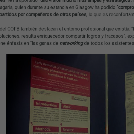
ses"
le ha aportado
"una visión mucho más amplia y estratégica"
.
Bagaria, quien durante su estancia en Glasgow ha podido
“comprob
partidos por compañeros de otros países
, lo que es reconfortant
el COFB también destacan el entorno profesional que existía. 
uciones, resulta enriquecedor compartir logros y fracasos”, exp
one énfasis en “las ganas de
networking
de todos los asistentes,