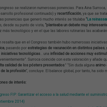
 Congreso se realizaron numerosas ponencias. Para Aina Surroca,
sarrollo profesional continuado) y
recertificación
, ya que se tra
las ponencias que generó mucho interés se titulaba
“
La reinassa
, desde su punto de vista,
“planteaba un debate muy interesante 
 más tecnológico y en el que las labores rutinarias las acabará
n resalta que en el Congreso también hubo numerosas iniciativa
ica
, pasando por
estrategias de vacunación en distintos países
,
,
iniciativas tecnológicas
… una
infinidad de acciones muy estimu
venientemente”. Surroca coincide con esta valoración y añade q
alta calidad de los pósters presentados
.” “Sin duda alguna
animo a
 de la profesión
“, concluye. El balance global, por tanto, ha sido 
ones de interés:
reso FIP: Garantizar el acceso a la salud mediante el suministr
ptiembre 2014)