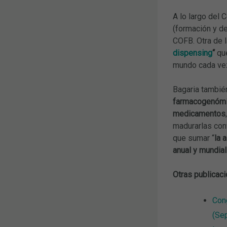
A lo largo del
(formación y de
COFB. Otra de 
dispensing
“
que
mundo cada vez
Bagaria tambié
farmacogenóm
medicamentos
madurarlas con
que sumar “
la 
anual y mundial
Otras publicaci
Cong
(Se