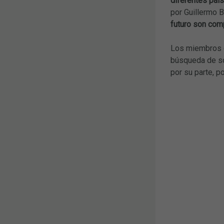
diferentes paí
por Guillermo 
futuro son com
Los miembros d
búsqueda de sol
por su parte, p