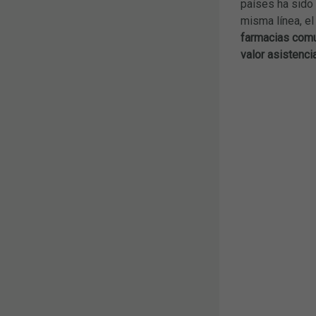
países ha sido
misma línea, e
farmacias comu
valor asistenci