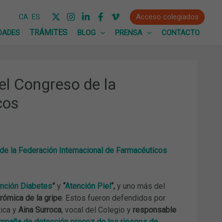
Acceso colegiados
CA
ES
DADES
BLOG
PRENSA
CONTACTO
el Congreso de la
cos
de la Federación Internacional de Farmacéuticos
nción Diabetes
”
y
“
Atención Piel
“,
y uno más del
drómica de la gripe
. Estos fueron defendidos por
tica y
Aina Surroca
, vocal del Colegio y
responsable
mpaña de detección precoz de los riesgos de