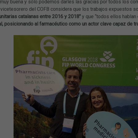
 muy buena y sólo podemos darles las gracias por todos los come
l vicetesorero del COFB considera que los trabajos expuestos s
nitarias catalanas entre 2016 y 2018″
y que “todos ellos hablan
al, posicionando al farmacéutico como un actor clave capaz de tra