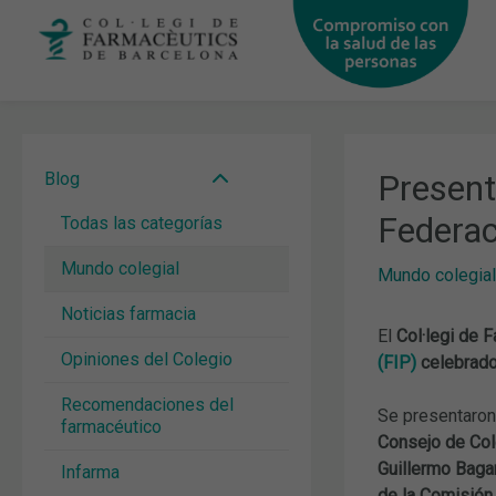
Ir
al
contenido
Present
Blog
Federac
Todas las categorías
Mundo colegial
Mundo colegial
Noticias farmacia
El
Col·legi de 
Opiniones del Colegio
(FIP)
celebrado
Recomendaciones del
Se presentaron
farmacéutico
Consejo de Col
Guillermo Baga
Infarma
de la Comisión