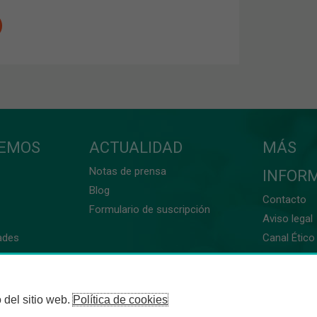
CEMOS
ACTUALIDAD
MÁS
Notas de prensa
INFOR
Blog
Contacto
Formulario de suscripción
Aviso legal
ades
Canal Ético 
 del sitio web.
Política de cookies