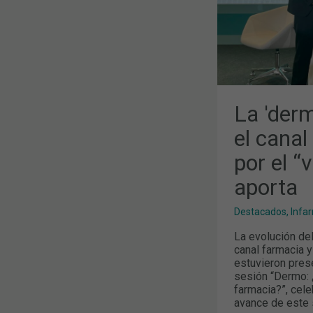
SE
DIFERENCIA
POR
EL
“VALOR
AÑADIDO”
QUE
APORTA
La 'derm
el canal
por el “
aporta
Destacados
,
Infa
La evolución de
canal farmacia y
estuvieron pres
sesión “Dermo: ¿
farmacia?”, cel
avance de este s