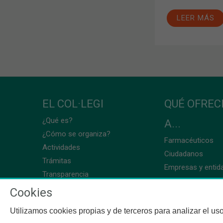
LEER MÁS
EL COL·LEGI
QUÉ OFRE
¿Qué es?
A...
¿Cómo se organiza?
Farmacéuticos
Actividades
Ciudadanos
Trámitas
Empresas y entid
Transparencia
Cookies
Utilizamos cookies propias y de terceros para analizar el uso