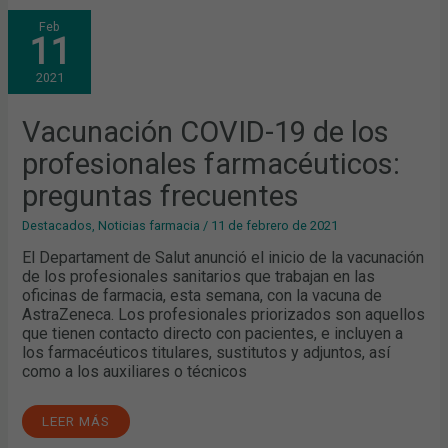
VACUNACIÓN
Feb
COVID-
11
19
DE
LOS
2021
PROFESIONALES
FARMACÉUTICOS:
PREGUNTAS
FRECUENTES
Vacunación COVID-19 de los
profesionales farmacéuticos:
preguntas frecuentes
Destacados
,
Noticias farmacia
/
11 de febrero de 2021
El Departament de Salut anunció el inicio de la vacunación
de los profesionales sanitarios que trabajan en las
oficinas de farmacia, esta semana, con la vacuna de
AstraZeneca. Los profesionales priorizados son aquellos
que tienen contacto directo con pacientes, e incluyen a
los farmacéuticos titulares, sustitutos y adjuntos, así
como a los auxiliares o técnicos
LEER MÁS