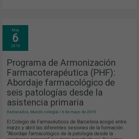
PROGRAMA
May
DE
6
ARMONIZACIÓN
FARMACOTERAPÉUTICA
(PHF):
2019
ABORDAJE
FARMACOLÓGICO
DE
SEIS
Programa de Armonización
PATOLOGÍAS
DESDE
Farmacoterapéutica (PHF):
LA
ASISTENCIA
PRIMARIA
Abordaje farmacológico de
seis patologías desde la
asistencia primaria
Destacados
,
Mundo colegial
/
6 de mayo de 2019
El Colegio de Farmacéuticos de Barcelona acogió entre
marzo y abril las diferentes sesiones de la formación
“Abordaje farmacológico de la patología desde la