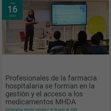
PROFESIONALES
Jun
DE
16
LA
FARMACIA
HOSPITALARIA
2023
SE
FORMAN
EN
LA
GESTIÓN
Y
EL
ACCESO
A
LOS
MEDICAMENTOS
MHDA
Profesionales de la farmacia
hospitalaria se forman en la
gestión y el acceso a los
medicamentos MHDA
Destacados
,
Mundo colegial
/
16 de junio de 2023