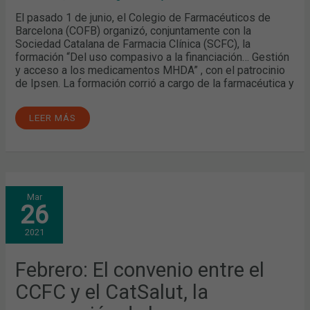
El pasado 1 de junio, el Colegio de Farmacéuticos de
Barcelona (COFB) organizó, conjuntamente con la
Sociedad Catalana de Farmacia Clínica (SCFC), la
formación “Del uso compasivo a la financiación… Gestión
y acceso a los medicamentos MHDA” , con el patrocinio
de Ipsen. La formación corrió a cargo de la farmacéutica y
LEER MÁS
FEBRERO:
Mar
EL
26
CONVENIO
ENTRE
EL
2021
CCFC
Y
EL
CATSALUT,
Febrero: El convenio entre el
LA
VACUNACIÓN
CCFC y el CatSalut, la
DE
LOS
FARMACÉUTICOS