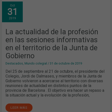
LA
Oct
ACTUALIDAD
31
DE
LA
PROFESIÓN
2019
EN
LAS
SESIONES
INFORMATIVAS
La actualidad de la profesión
EN
EL
en las sesiones informativas
TERRITORIO
DE
LA
en el territorio de la Junta de
JUNTA
DE
Gobierno
GOBIERNO
Destacados
,
Mundo colegial
/
31 de octubre de 2019
Del 25 de septiembre al 21 de octubre, el presidente del
Colegio, Jordi de Dalmases, y miembros de la Junta de
Gobierno volvieron a acercarse al territorio con diversas
reuniones de actualidad en distintos puntos de la
provincia de Barcelona . El objetivo era hacer un repaso a
la situación actual y la evolución de la profesión,
LEER MÁS