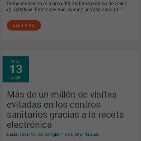
farmacéutica en el marco del Sistema público de Salud
de Cataluña. Este convenio supone un gran paso por
LEER MÁS
MÁS
May
DE
13
UN
MILLÓN
DE
2020
VISITAS
EVITADAS
EN
LOS
Más de un millón de visitas
CENTROS
SANITARIOS
evitadas en los centros
GRACIAS
A
LA
sanitarios gracias a la receta
RECETA
ELECTRÓNICA
electrónica
Destacados
,
Mundo colegial
/
13 de mayo de 2020