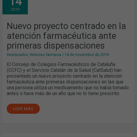
14
EN
LA
2019
ATENCIÓN
FARMACÉUTICA
ANTE
PRIMERAS
Nuevo proyecto centrado en la
DISPENSACIONES
atención farmacéutica ante
primeras dispensaciones
Destacados
,
Noticias farmacia
/
14 de noviembre de 2019
El Consejo de Colegios Farmacéuticos de Cataluña
(CCFC) y el Servicio Catalán de la Salud (CatSalut) han
presentado un nuevo proyecto centrado en la atención
farmacéutica ante primeras dispensaciones en las que
una persona utiliza un medicamento que no había tomado
antes o hace más de un año que no lo tiene prescrito.
LEER MÁS