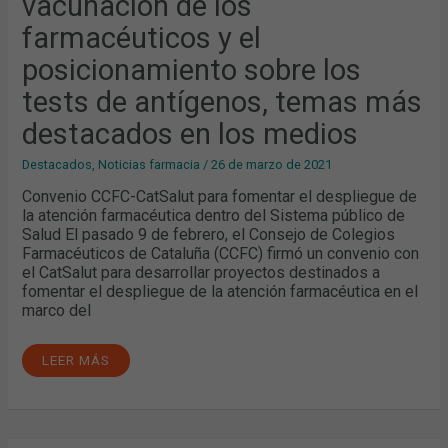
vacunación de los
Y
EL
farmacéuticos y el
POSICIONAMIENTO
SOBRE
LOS
posicionamiento sobre los
TESTS
DE
tests de antígenos, temas más
ANTÍGENOS,
TEMAS
MÁS
destacados en los medios
DESTACADOS
EN
LOS
Destacados
,
Noticias farmacia
/
26 de marzo de 2021
MEDIOS
Convenio CCFC-CatSalut para fomentar el despliegue de
la atención farmacéutica dentro del Sistema público de
Salud El pasado 9 de febrero, el Consejo de Colegios
Farmacéuticos de Cataluña (CCFC) firmó un convenio con
el CatSalut para desarrollar proyectos destinados a
fomentar el despliegue de la atención farmacéutica en el
marco del
LEER MÁS