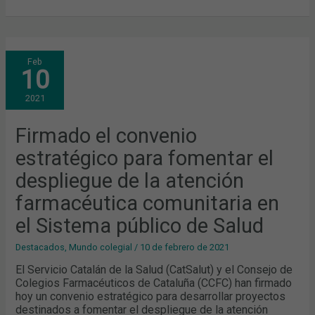
FIRMADO
Feb
EL
10
CONVENIO
ESTRATÉGICO
PARA
2021
FOMENTAR
EL
DESPLIEGUE
DE
Firmado el convenio
LA
ATENCIÓN
estratégico para fomentar el
FARMACÉUTICA
COMUNITARIA
EN
despliegue de la atención
EL
SISTEMA
farmacéutica comunitaria en
PÚBLICO
DE
SALUD
el Sistema público de Salud
Destacados
,
Mundo colegial
/
10 de febrero de 2021
El Servicio Catalán de la Salud (CatSalut) y el Consejo de
Colegios Farmacéuticos de Cataluña (CCFC) han firmado
hoy un convenio estratégico para desarrollar proyectos
destinados a fomentar el despliegue de la atención