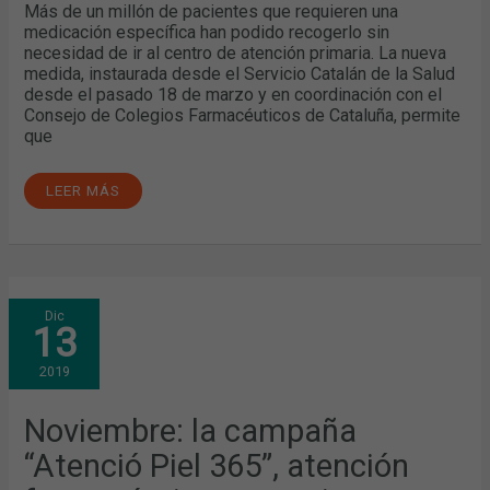
Más de un millón de pacientes que requieren una
medicación específica han podido recogerlo sin
necesidad de ir al centro de atención primaria. La nueva
medida, instaurada desde el Servicio Catalán de la Salud
desde el pasado 18 de marzo y en coordinación con el
Consejo de Colegios Farmacéuticos de Cataluña, permite
que
LEER MÁS
NOVIEMBRE:
Dic
LA
13
CAMPAÑA
“ATENCIÓ
PIEL
2019
365”,
ATENCIÓN
FARMACÉUTICA
ANTE
Noviembre: la campaña
PRIMERAS
DISPENSACIONES
“Atenció Piel 365”, atención
Y
LAS
BECAS