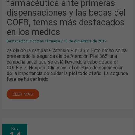
farmacéutica ante primeras
DEL
COFB,
dispensaciones y las becas del
TEMAS
MÁS
DESTACADOS
COFB, temas más destacados
EN
LOS
en los medios
MEDIOS
Destacados
,
Noticias farmacia
/
13 de diciembre de 2019
2a ola de la campaña “Atenció Piel 365” Este otoño se ha
presentado la segunda ola de Atención Piel 365, una
campaña anual que se está llevando a cabo desde el
COFB y el Hospital Clínic con el objetivo de concienciar
de la importancia de cuidar la piel todo el año. La segunda
fase se ha centrado
LEER MÁS
NUEVO
Nov
PROYECTO
CENTRADO