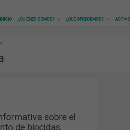
INICIO
¿QUIÉNES SOMOS?
¿QUÉ OFRECEMOS?
ACTIVI
da
a
VA
O
nformativa sobre el
nto de biocidas