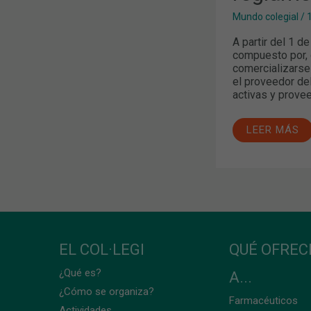
Mundo colegial
/
A partir del 1 d
compuesto por, 
comercializarse
el proveedor del
activas y provee
LEER MÁS
EL COL·LEGI
QUÉ OFRE
¿Qué es?
A...
¿Cómo se organiza?
Farmacéuticos
Actividades