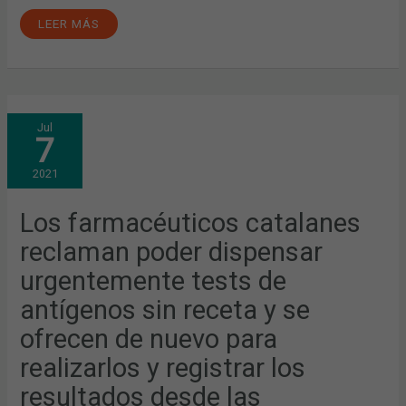
LEER MÁS
LOS
Jul
FARMACÉUTICOS
7
CATALANES
RECLAMAN
PODER
2021
DISPENSAR
URGENTEMENTE
TESTS
DE
Los farmacéuticos catalanes
ANTÍGENOS
SIN
reclaman poder dispensar
RECETA
Y
SE
urgentemente tests de
OFRECEN
DE
antígenos sin receta y se
NUEVO
PARA
REALIZARLOS
ofrecen de nuevo para
Y
REGISTRAR
realizarlos y registrar los
LOS
RESULTADOS
DESDE
resultados desde las
LAS