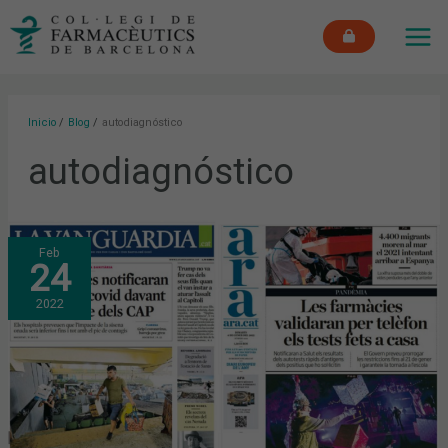
Ir
MAI
al
ME
contenido
Inicio
Blog
autodiagnóstico
autodiagnóstico
ENERO:
Feb
LA
24
NOTIFICACIÓN
DE
TESTS
2022
DE
AUTODIAGNÓSTICO,
EL
CRIBADO
A
LA
COMUNIDAD
EDUCATIVA
Y
LA
REGULACIÓN