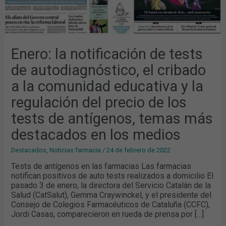
DEL
PRECIO
DE
LOS
TESTS
DE
ANTÍGENOS,
TEMAS
Enero: la notificación de tests
MÁS
DESTACADOS
de autodiagnóstico, el cribado
EN
LOS
MEDIOS
a la comunidad educativa y la
regulación del precio de los
tests de antígenos, temas más
destacados en los medios
Destacados
,
Noticias farmacia
/
24 de febrero de 2022
Tests de antígenos en las farmacias Las farmacias
notifican positivos de auto tests realizados a domicilio El
pasado 3 de enero, la directora del Servicio Catalán de la
Salud (CatSalut), Gemma Craywinckel, y el presidente del
Consejo de Colegios Farmacéuticos de Cataluña (CCFC),
Jordi Casas, comparecieron en rueda de prensa por […]