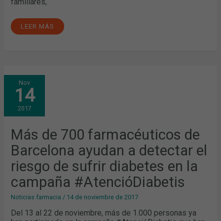
familiares,
LEER MÁS
MÁS
Nov
DE
14
700
FARMACÉUTICOS
DE
2017
BARCELONA
AYUDAN
A
DETECTAR
Más de 700 farmacéuticos de
EL
RIESGO
Barcelona ayudan a detectar el
DE
SUFRIR
DIABETES
riesgo de sufrir diabetes en la
EN
LA
campaña #AtencióDiabetis
CAMPAÑA
#ATENCIÓDIABETIS
Noticias farmacia
/
14 de noviembre de 2017
Del 13 al 22 de noviembre, más de 1.000 personas ya