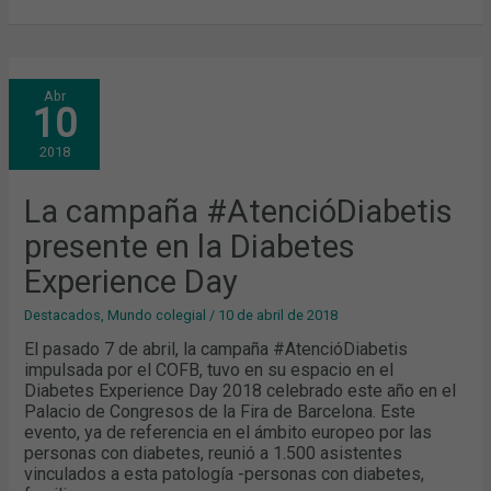
LA
Abr
CAMPAÑA
10
#ATENCIÓDIABETIS
PRESENTE
EN
2018
LA
DIABETES
EXPERIENCE
DAY
La campaña #AtencióDiabetis
presente en la Diabetes
Experience Day
Destacados
,
Mundo colegial
/
10 de abril de 2018
El pasado 7 de abril, la campaña #AtencióDiabetis
impulsada por el COFB, tuvo en su espacio en el
Diabetes Experience Day 2018 celebrado este año en el
Palacio de Congresos de la Fira de Barcelona. Este
evento, ya de referencia en el ámbito europeo por las
personas con diabetes, reunió a 1.500 asistentes
vinculados a esta patología -personas con diabetes,