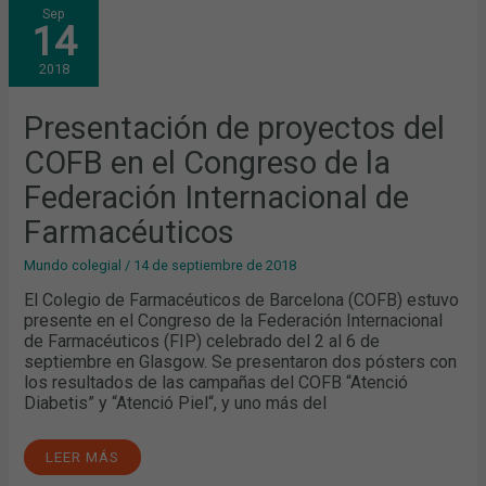
PRESENTACIÓN
Sep
DE
14
PROYECTOS
DEL
COFB
2018
EN
EL
CONGRESO
DE
Presentación de proyectos del
LA
FEDERACIÓN
COFB en el Congreso de la
INTERNACIONAL
DE
FARMACÉUTICOS
Federación Internacional de
Farmacéuticos
Mundo colegial
/
14 de septiembre de 2018
El Colegio de Farmacéuticos de Barcelona (COFB) estuvo
presente en el Congreso de la Federación Internacional
de Farmacéuticos (FIP) celebrado del 2 al 6 de
septiembre en Glasgow. Se presentaron dos pósters con
los resultados de las campañas del COFB “Atenció
Diabetis” y “Atenció Piel“, y uno más del
LEER MÁS