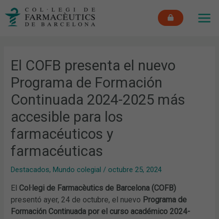
Ir
MAI
al
ME
contenido
El COFB presenta el nuevo
Programa de Formación
Continuada 2024-2025 más
accesible para los
farmacéuticos y
farmacéuticas
Destacados
,
Mundo colegial
/
octubre 25, 2024
El
Col·legi de Farmacèutics de Barcelona (COFB)
presentó ayer, 24 de octubre, el nuevo
Programa de
Formación Continuada por el curso académico 2024-