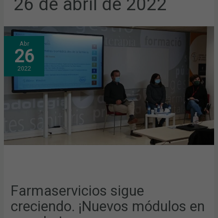
26 de abril de 2022
FARMASERVICIOS
Abr
SIGUE
26
CRECIENDO.
¡NUEVOS
MÓDULOS
2022
EN
MARCHA!
Farmaservicios sigue
creciendo. ¡Nuevos módulos en