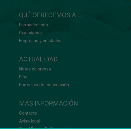
QUÉ OFRECEMOS A...
Farmacéuticos
Ciudadanos
Empresas y entidades
ACTUALIDAD
Notas de prensa
Blog
Formulario de suscripción
MÁS INFORMACIÓN
Contacto
Aviso legal
Canal Ético y Política de uso