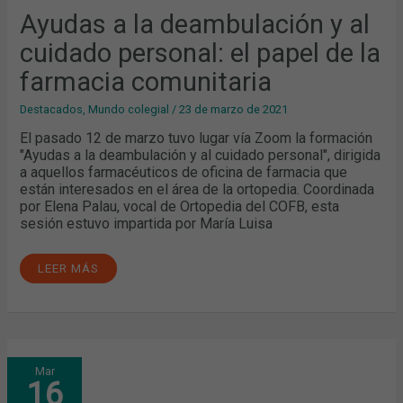
PERSONAL:
EL
Ayudas a la deambulación y al
PAPEL
DE
cuidado personal: el papel de la
LA
FARMACIA
COMUNITARIA
farmacia comunitaria
Destacados
,
Mundo colegial
/
23 de marzo de 2021
El pasado 12 de marzo tuvo lugar vía Zoom la formación
"Ayudas a la deambulación y al cuidado personal", dirigida
a aquellos farmacéuticos de oficina de farmacia que
están interesados en el área de la ortopedia. Coordinada
por Elena Palau, vocal de Ortopedia del COFB, esta
sesión estuvo impartida por María Luisa
LEER MÁS
PROFUNDIZANDO
Mar
EN
16
LA
GESTIÓN