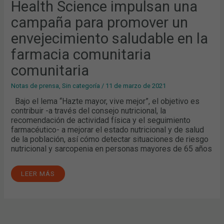
UNA
Health Science impulsan una
CAMPAÑA
PARA
campaña para promover un
PROMOVER
UN
ENVEJECIMIENTO
envejecimiento saludable en la
SALUDABLE
EN
farmacia comunitaria
LA
FARMACIA
COMUNITARIA
comunitaria
COMUNITARIA
Notas de prensa
,
Sin categoría
/
11 de marzo de 2021
Bajo el lema “Hazte mayor, vive mejor”, el objetivo es
contribuir -a través del consejo nutricional, la
recomendación de actividad física y el seguimiento
farmacéutico- a mejorar el estado nutricional y de salud
de la población, así cómo detectar situaciones de riesgo
nutricional y sarcopenia en personas mayores de 65 años
LEER MÁS