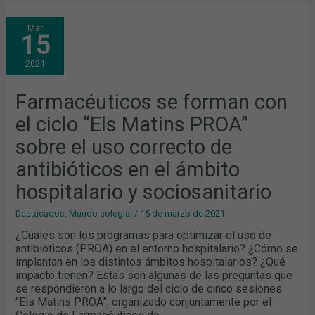
FARMACÉUTICOS
Mar
SE
15
FORMAN
CON
EL
2021
CICLO
“ELS
MATINS
PROA”
Farmacéuticos se forman con
SOBRE
EL
el ciclo “Els Matins PROA”
USO
CORRECTO
DE
sobre el uso correcto de
ANTIBIÓTICOS
EN
antibióticos en el ámbito
EL
ÁMBITO
HOSPITALARIO
hospitalario y sociosanitario
Y
SOCIOSANITARIO
Destacados
,
Mundo colegial
/
15 de marzo de 2021
¿Cuáles son los programas para optimizar el uso de
antibióticos (PROA) en el entorno hospitalario? ¿Cómo se
implantan en los distintos ámbitos hospitalarios? ¿Qué
impacto tienen? Estas son algunas de las preguntas que
se respondieron a lo largo del ciclo de cinco sesiones
“Els Matins PROA”, organizado conjuntamente por el