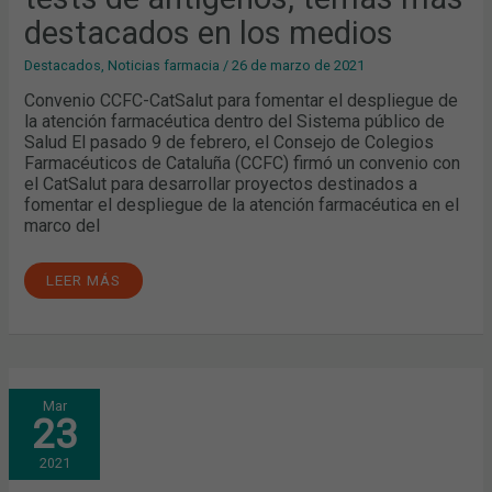
TEMAS
MÁS
destacados en los medios
DESTACADOS
EN
LOS
Destacados
,
Noticias farmacia
/
26 de marzo de 2021
MEDIOS
Convenio CCFC-CatSalut para fomentar el despliegue de
la atención farmacéutica dentro del Sistema público de
Salud El pasado 9 de febrero, el Consejo de Colegios
Farmacéuticos de Cataluña (CCFC) firmó un convenio con
el CatSalut para desarrollar proyectos destinados a
fomentar el despliegue de la atención farmacéutica en el
marco del
LEER MÁS
AYUDAS
Mar
A
23
LA
DEAMBULACIÓN
Y
2021
AL
CUIDADO