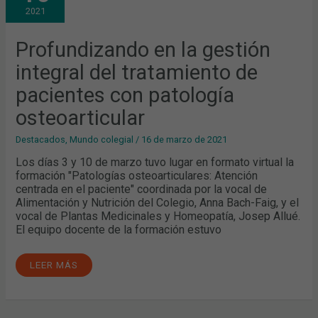
INTEGRAL
2021
DEL
TRATAMIENTO
DE
PACIENTES
Profundizando en la gestión
CON
PATOLOGÍA
integral del tratamiento de
OSTEOARTICULAR
pacientes con patología
osteoarticular
Destacados
,
Mundo colegial
/
16 de marzo de 2021
Los días 3 y 10 de marzo tuvo lugar en formato virtual la
formación "Patologías osteoarticulares: Atención
centrada en el paciente" coordinada por la vocal de
Alimentación y Nutrición del Colegio, Anna Bach-Faig, y el
vocal de Plantas Medicinales y Homeopatía, Josep Allué.
El equipo docente de la formación estuvo
LEER MÁS