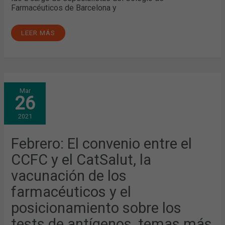
Farmacéuticos de Barcelona y
LEER MÁS
FEBRERO:
Mar
EL
26
CONVENIO
ENTRE
EL
2021
CCFC
Y
EL
CATSALUT,
Febrero: El convenio entre el
LA
VACUNACIÓN
CCFC y el CatSalut, la
DE
LOS
FARMACÉUTICOS
vacunación de los
Y
EL
farmacéuticos y el
POSICIONAMIENTO
SOBRE
LOS
posicionamiento sobre los
TESTS
DE
tests de antígenos, temas más
ANTÍGENOS,