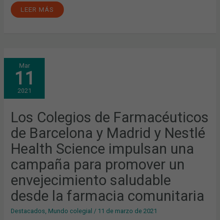
LEER MÁS
LOS
Mar
COLEGIOS
11
DE
FARMACÉUTICOS
DE
2021
BARCELONA
Y
MADRID
Y
Los Colegios de Farmacéuticos
NESTLÉ
HEALTH
de Barcelona y Madrid y Nestlé
SCIENCE
IMPULSAN
UNA
Health Science impulsan una
CAMPAÑA
PARA
campaña para promover un
PROMOVER
UN
ENVEJECIMIENTO
envejecimiento saludable
SALUDABLE
DESDE
desde la farmacia comunitaria
LA
FARMACIA
COMUNITARIA
Destacados
,
Mundo colegial
/
11 de marzo de 2021