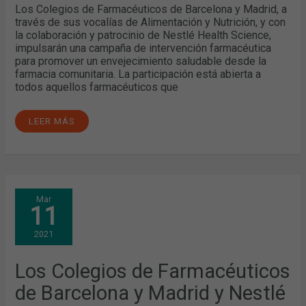
Los Colegios de Farmacéuticos de Barcelona y Madrid, a
través de sus vocalías de Alimentación y Nutrición, y con
la colaboración y patrocinio de Nestlé Health Science,
impulsarán una campaña de intervención farmacéutica
para promover un envejecimiento saludable desde la
farmacia comunitaria. La participación está abierta a
todos aquellos farmacéuticos que
LEER MÁS
LOS
Mar
COLEGIOS
11
DE
FARMACÉUTICOS
DE
2021
BARCELONA
Y
MADRID
Y
Los Colegios de Farmacéuticos
NESTLÉ
HEALTH
de Barcelona y Madrid y Nestlé
SCIENCE
IMPULSAN