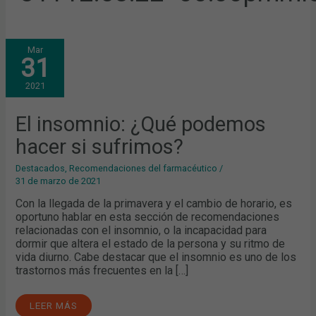
EL
Mar
INSOMNIO:
31
¿QUÉ
PODEMOS
HACER
2021
SI
SUFRIMOS?
El insomnio: ¿Qué podemos
hacer si sufrimos?
Destacados
,
Recomendaciones del farmacéutico
/
31 de marzo de 2021
Con la llegada de la primavera y el cambio de horario, es
oportuno hablar en esta sección de recomendaciones
relacionadas con el insomnio, o la incapacidad para
dormir que altera el estado de la persona y su ritmo de
vida diurno. Cabe destacar que el insomnio es uno de los
trastornos más frecuentes en la […]
LEER MÁS