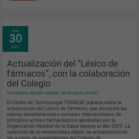
ACTUALIZACIÓN
Mar
DEL
30
“LÉXICO
DE
FÁRMACOS”,
2021
CON
LA
COLABORACIÓN
DEL
Actualización del “Léxico de
COLEGIO
fármacos”, con la colaboración
del Colegio
Destacados
,
Mundo colegial
/
30 de marzo de 2021
El Centro de Terminología TERMCAT publica online la
actualización del Léxico de fármacos, que incorpora las
nuevas denominaciones comunes internacionales de
principios activos farmacéuticos aprobadas por la
Organización Mundial de la Salud durante el año 2020. La
selección de la nomenclatura objeto de actualización ha
ido a cargo de especialistas del Colegio de