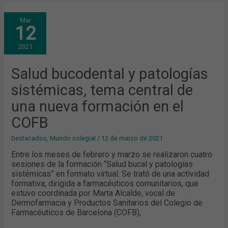
SALUD
Mar
BUCODENTAL
12
Y
PATOLOGÍAS
SISTÉMICAS,
2021
TEMA
CENTRAL
DE
UNA
Salud bucodental y patologías
NUEVA
FORMACIÓN
sistémicas, tema central de
EN
EL
COFB
una nueva formación en el
COFB
Destacados
,
Mundo colegial
/
12 de marzo de 2021
Entre los meses de febrero y marzo se realizaron cuatro
sesiones de la formación “Salud bucal y patologías
sistémicas” en formato virtual. Se trató de una actividad
formativa, dirigida a farmacéuticos comunitarios, que
estuvo coordinada por Marta Alcalde, vocal de
Dermofarmacia y Productos Sanitarios del Colegio de
Farmacéuticos de Barcelona (COFB),