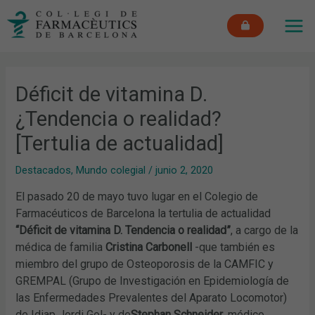
Ir
MAI
al
ME
contenido
Déficit de vitamina D.
¿Tendencia o realidad?
[Tertulia de actualidad]
Destacados
,
Mundo colegial
/
junio 2, 2020
El pasado 20 de mayo tuvo lugar en el Colegio de
Farmacéuticos de Barcelona la tertulia de actualidad
“Déficit de vitamina D. Tendencia o realidad”
, a cargo de la
médica de familia
Cristina Carbonell
-que también es
miembro del grupo de Osteoporosis de la CAMFIC y
GREMPAL (Grupo de Investigación en Epidemiología de
las Enfermedades Prevalentes del Aparato Locomotor)
de Idiap Jordi Gol- y de
Stephan Schneider
, médico