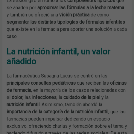
La sesión giró en torno a los
componentes lipídicos
que
se añaden por
aproximar las fórmulas a la leche materna
y también se ofreció una
visión práctica
de cómo
segmentar las distintas tipologías de fórmulas infantiles
que existe en la farmacia para aportar una solución a cada
caso.
La nutrición infantil, un valor
añadido
La farmacéutica Susagna Lucas se centró en las
principales consultas pediátricas
que reciben las
oficinas
de farmacia
, en la mayoría de los casos relacionadas con
el
dolor
, las
infecciones
, la
cuidado de la piel
y la
nutrición infantil
. Asimismo, también abordó la
importancia de la categoría de la nutrición infantil
, que las
farmacias pueden impulsar dedicando un espacio
exclusivo, ofreciendo charlas y formación sobre el tema y
haciendo difusión a través de las redes sociales. De esta