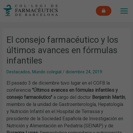
Ir
MAI
al
ME
contenido
El consejo farmacéutico y los
últimos avances en fórmulas
infantiles
Destacados
,
Mundo colegial
/
diciembre 24, 2019
El pasado 3 de diciembre tuvo lugar en el COFB la
conferencia
"Últimos avances en fórmulas infantiles y
consejo farmacéutico"
a cargo del doctor
Benjamín Martín
,
miembro de la unidad de Gastroenterología, Hepatología
y Nutrición Infantil en el Hospital de Terrassa y
presidente de la Sociedad Española de Investigación en
Nutrición y Alimentación en Pediatría (SEINAP) y de
Susagna Lucas
, farmacéutica comunitaria y nutricionista.