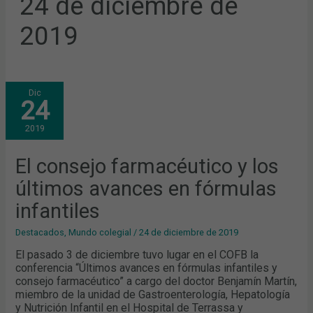
24 de diciembre de
2019
EL
Dic
CONSEJO
24
FARMACÉUTICO
Y
LOS
2019
ÚLTIMOS
AVANCES
EN
FÓRMULAS
El consejo farmacéutico y los
INFANTILES
últimos avances en fórmulas
infantiles
Destacados
,
Mundo colegial
/
24 de diciembre de 2019
El pasado 3 de diciembre tuvo lugar en el COFB la
conferencia “Últimos avances en fórmulas infantiles y
consejo farmacéutico” a cargo del doctor Benjamín Martín,
miembro de la unidad de Gastroenterología, Hepatología
y Nutrición Infantil en el Hospital de Terrassa y