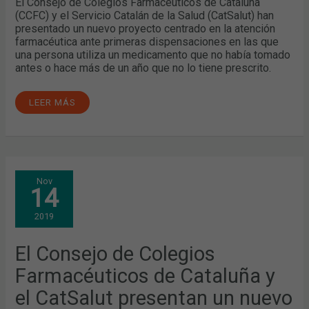
El Consejo de Colegios Farmacéuticos de Cataluña
(CCFC) y el Servicio Catalán de la Salud (CatSalut) han
presentado un nuevo proyecto centrado en la atención
farmacéutica ante primeras dispensaciones en las que
una persona utiliza un medicamento que no había tomado
antes o hace más de un año que no lo tiene prescrito.
LEER MÁS
EL
Nov
CONSEJO
14
DE
COLEGIOS
FARMACÉUTICOS
2019
DE
CATALUÑA
Y
EL
El Consejo de Colegios
CATSALUT
PRESENTAN
Farmacéuticos de Cataluña y
UN
NUEVO
PROYECTO
el CatSalut presentan un nuevo
CENTRADO
EN