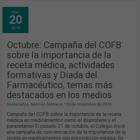
OCTUBRE:
Nov
CAMPAÑA
20
DEL
COFB
SOBRE
2019
LA
IMPORTANCIA
DE
LA
Octubre: Campaña del COFB
RECETA
MÉDICA,
sobre la importancia de la
ACTIVIDADES
FORMATIVAS
Y
receta médica, actividades
DIADA
DEL
formativas y Diada del
FARMACÉUTICO,
TEMAS
MÁS
Farmacéutico, temas más
DESTACADOS
EN
destacados en los medios
LOS
MEDIOS
Destacados
,
Noticias farmacia
/
20 de noviembre de 2019
Campaña del COFB sobre la importancia de la receta
médica en medicamentos como el ibuprofeno y el
paracetamol El pasado 21 de octubre, el Colegio inició
una campaña de concienciación de la importancia de la
receta en medicamentos con prescripción médica. En