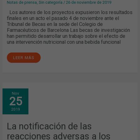
2018
Notas de prensa
,
Sin categoría
/
26 de noviembre de 2019
Los autores de los proyectos expusieron los resultados
finales en un acto el pasado 4 de noviembre ante el
Tribunal de Becas en la sede del Colegio de
Farmacéuticos de Barcelona Las becas de investigación
han permitido desarrollar un trabajo sobre el efecto de
una intervención nutricional con una bebida funcional
LEER MÁS
LA
Nov
NOTIFICACIÓN
25
DE
LAS
REACCIONES
2019
ADVERSAS
A
LOS
MEDICAMENTOS,
La notificación de las
CLAVE
PARA
reacciones adversas a los
LA
SEGURIDAD