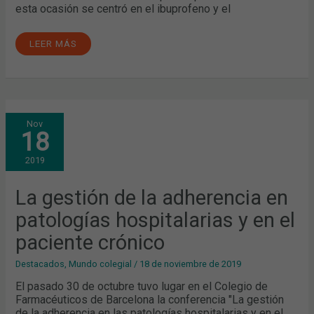
esta ocasión se centró en el ibuprofeno y el
LEER MÁS
LA
Nov
GESTIÓN
18
DE
LA
ADHERENCIA
2019
EN
PATOLOGÍAS
HOSPITALARIAS
Y
La gestión de la adherencia en
EN
EL
patologías hospitalarias y en el
PACIENTE
CRÓNICO
paciente crónico
Destacados
,
Mundo colegial
/
18 de noviembre de 2019
El pasado 30 de octubre tuvo lugar en el Colegio de
Farmacéuticos de Barcelona la conferencia "La gestión
de la adherencia en las patologías hospitalarias y en el