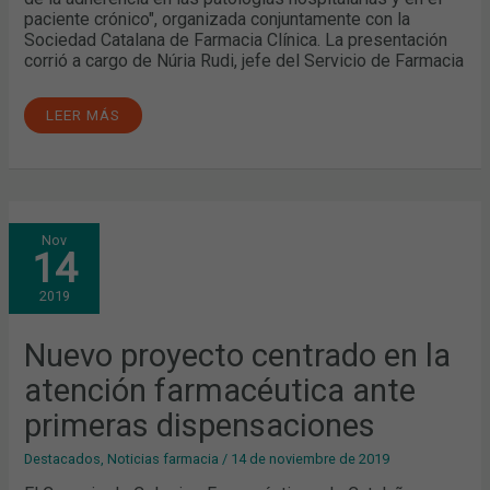
paciente crónico", organizada conjuntamente con la
Sociedad Catalana de Farmacia Clínica. La presentación
corrió a cargo de Núria Rudi, jefe del Servicio de Farmacia
LEER MÁS
NUEVO
Nov
PROYECTO
14
CENTRADO
EN
LA
2019
ATENCIÓN
FARMACÉUTICA
ANTE
PRIMERAS
Nuevo proyecto centrado en la
DISPENSACIONES
atención farmacéutica ante
primeras dispensaciones
Destacados
,
Noticias farmacia
/
14 de noviembre de 2019