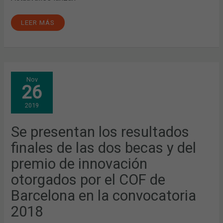
LEER MÁS
SE
Nov
PRESENTAN
26
LOS
RESULTADOS
FINALES
2019
DE
LAS
DOS
BECAS
Se presentan los resultados
Y
DEL
finales de las dos becas y del
PREMIO
DE
INNOVACIÓN
premio de innovación
OTORGADOS
POR
otorgados por el COF de
EL
COF
DE
Barcelona en la convocatoria
BARCELONA
EN
2018
LA
CONVOCATORIA