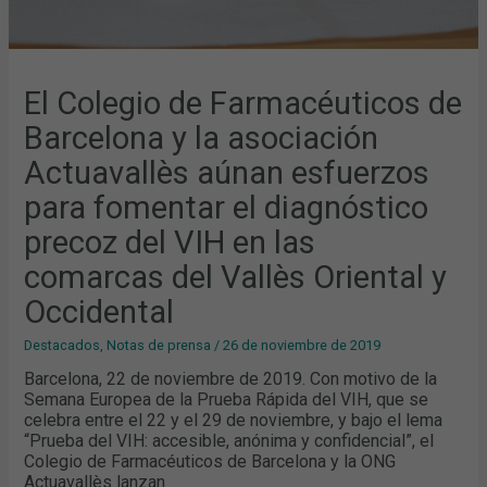
DEL
VIH
EN
LAS
COMARCAS
DEL
VALLÈS
El Colegio de Farmacéuticos de
ORIENTAL
Y
Barcelona y la asociación
OCCIDENTAL
Actuavallès aúnan esfuerzos
para fomentar el diagnóstico
precoz del VIH en las
comarcas del Vallès Oriental y
Occidental
Destacados
,
Notas de prensa
/
26 de noviembre de 2019
Barcelona, 22 de noviembre de 2019. Con motivo de la
Semana Europea de la Prueba Rápida del VIH, que se
celebra entre el 22 y el 29 de noviembre, y bajo el lema
“Prueba del VIH: accesible, anónima y confidencial”, el
Colegio de Farmacéuticos de Barcelona y la ONG
Actuavallès lanzan