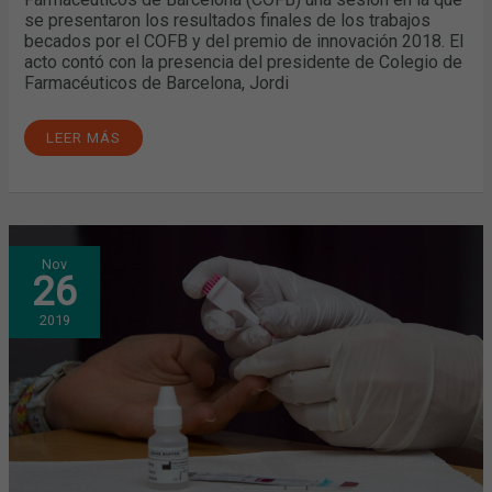
se presentaron los resultados finales de los trabajos
becados por el COFB y del premio de innovación 2018. El
acto contó con la presencia del presidente de Colegio de
Farmacéuticos de Barcelona, Jordi
LEER MÁS
EL
Nov
COLEGIO
26
DE
FARMACÉUTICOS
DE
2019
BARCELONA
Y
LA
ASOCIACIÓN
ACTUAVALLÈS
AÚNAN
ESFUERZOS
PARA
FOMENTAR
EL
DIAGNÓSTICO
PRECOZ