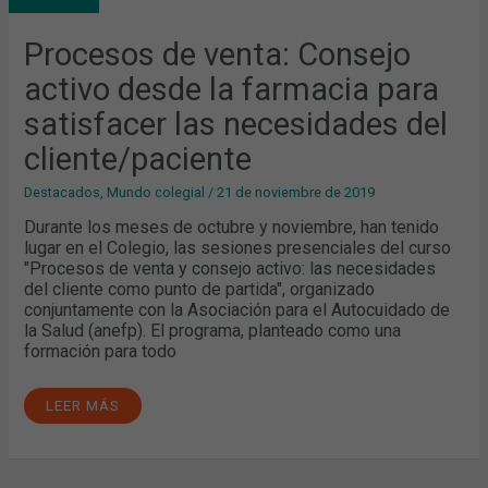
LA
FARMACIA
PARA
Procesos de venta: Consejo
SATISFACER
LAS
activo desde la farmacia para
NECESIDADES
DEL
CLIENTE/PACIENTE
satisfacer las necesidades del
cliente/paciente
Destacados
,
Mundo colegial
/
21 de noviembre de 2019
Durante los meses de octubre y noviembre, han tenido
lugar en el Colegio, las sesiones presenciales del curso
"Procesos de venta y consejo activo: las necesidades
del cliente como punto de partida", organizado
conjuntamente con la Asociación para el Autocuidado de
la Salud (anefp). El programa, planteado como una
formación para todo
LEER MÁS