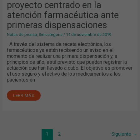
proyecto centrado en la
LA
ATENCIÓN
FARMACÉUTICA
atención farmacéutica ante
ANTE
PRIMERAS
primeras dispensaciones
DISPENSACIONES
Notas de prensa
,
Sin categoría
/
14 de noviembre de 2019
A través del sistema de receta electrónica, los
farmacéuticos ya están recibiendo un aviso en el
momento de realizar una primera dispensación y, a
principios de año, está previsto que puedan registrar la
actuación que han llevado a cabo. El objetivo es promover
el uso seguro y efectivo de los medicamentos a los
pacientes en
LEER MÁS
1
2
Siguiente
→