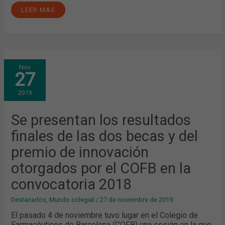
LEER MÁS
SE
Nov
PRESENTAN
27
LOS
RESULTADOS
FINALES
2019
DE
LAS
DOS
BECAS
Se presentan los resultados
Y
DEL
finales de las dos becas y del
PREMIO
DE
INNOVACIÓN
premio de innovación
OTORGADOS
POR
otorgados por el COFB en la
EL
COFB
EN
convocatoria 2018
LA
CONVOCATORIA
2018
Destacados
,
Mundo colegial
/
27 de noviembre de 2019
El pasado 4 de noviembre tuvo lugar en el Colegio de
Farmacéuticos de Barcelona (COFB) una sesión en la que