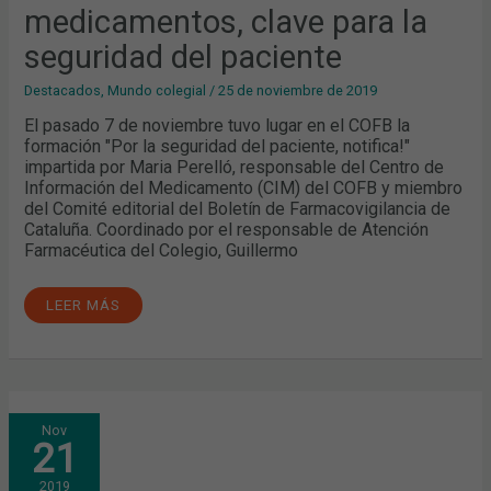
DEL
medicamentos, clave para la
PACIENTE
seguridad del paciente
Destacados
,
Mundo colegial
/
25 de noviembre de 2019
El pasado 7 de noviembre tuvo lugar en el COFB la
formación "Por la seguridad del paciente, notifica!"
impartida por Maria Perelló, responsable del Centro de
Información del Medicamento (CIM) del COFB y miembro
del Comité editorial del Boletín de Farmacovigilancia de
Cataluña. Coordinado por el responsable de Atención
Farmacéutica del Colegio, Guillermo
LEER MÁS
PROCESOS
Nov
DE
21
VENTA:
CONSEJO
ACTIVO
2019
DESDE