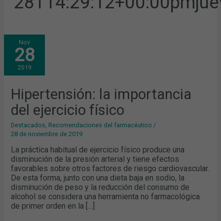
28T14:29:12+00:00pmjue
HIPERTENSIÓN:
Nov
LA
28
IMPORTANCIA
DEL
EJERCICIO
2019
FÍSICO
Hipertensión: la importancia
del ejercicio físico
Destacados
,
Recomendaciones del farmacéutico
/
28 de noviembre de 2019
La práctica habitual de ejercicio físico produce una
disminución de la presión arterial y tiene efectos
favorables sobre otros factores de riesgo cardiovascular.
De esta forma, junto con una dieta baja en sodio, la
disminución de peso y la reducción del consumo de
alcohol se considera una herramienta no farmacológica
de primer orden en la […]