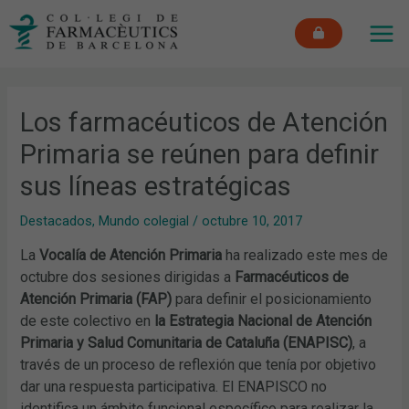
Ir
MAI
al
ME
contenido
Los farmacéuticos de Atención
Primaria se reúnen para definir
sus líneas estratégicas
Destacados
,
Mundo colegial
/
octubre 10, 2017
La
Vocalía de Atención Primaria
ha realizado este mes de
octubre dos sesiones dirigidas a
Farmacéuticos de
Atención Primaria (FAP)
para definir el posicionamiento
de este colectivo en
la Estrategia Nacional de Atención
Primaria y Salud Comunitaria de Cataluña (ENAPISC)
, a
través de un proceso de reflexión que tenía por objetivo
dar una respuesta participativa. El ENAPISCO no
identifica un ámbito funcional específico para realizar la