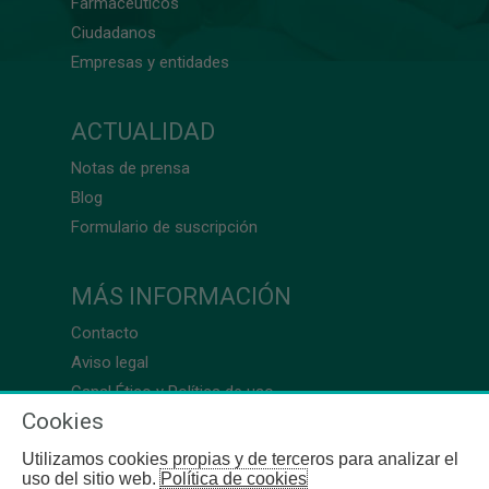
Farmacéuticos
Ciudadanos
Empresas y entidades
ACTUALIDAD
Notas de prensa
Blog
Formulario de suscripción
MÁS INFORMACIÓN
Contacto
Aviso legal
Canal Ético y Política de uso
Cookies
Utilizamos cookies propias y de terceros para analizar el
uso del sitio web.
Política de cookies