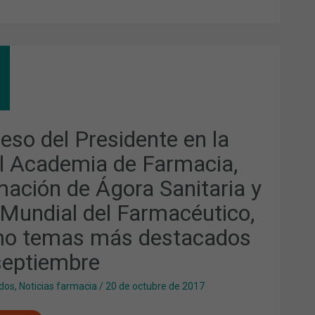
RESO
SIDENTE
L
DEMIA
reso del Presidente en la
MACIA,
l Academia de Farmacia,
MACIÓN
mación de Ágora Sanitaria y
RA
ITARIA
 Mundial del Farmacéutico,
DIAL
o temas más destacados
MACÉUTICO,
septiembre
O
AS
dos
,
Noticias farmacia
/
20 de octubre de 2017
TACADOS
TIEMBRE