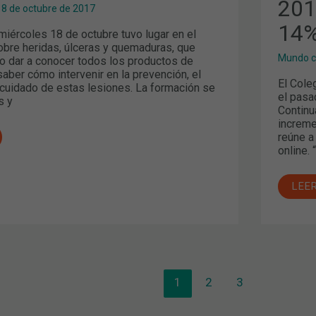
201
INC
18 de octubre de 2017
DEL
14%
14%
 miércoles 18 de octubre tuvo lugar en el
EN
SU
sobre heridas, úlceras y quemaduras, que
OFE
Mundo c
vo dar a conocer todos los productos de
saber cómo intervenir en la prevención, el
El Cole
l cuidado de estas lesiones. La formación se
el pasa
s y
Continu
increme
reúne a
online.
LEE
1
2
3