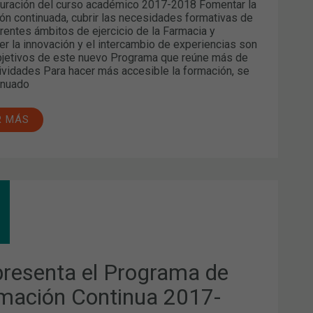
ración del curso académico 2017-2018 Fomentar la
ón continuada, cubrir las necesidades formativas de
erentes ámbitos de ejercicio de la Farmacia y
r la innovación y el intercambio de experiencias son
bjetivos de este nuevo Programa que reúne más de
ividades Para hacer más accesible la formación, se
inuado
R MÁS
SENTA
GRAMA
MACIÓN
TINUA
presenta el Programa de
-
,
mación Continua 2017-