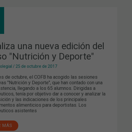
ALIZA
VA
CIÓN
SO
TRICIÓN
aliza una nueva edición del
ORTE"
so "Nutrición y Deporte"
olegial
/
25 de octubre de 2017
s de octubre, el COFB ha acogido las sesiones
vas "Nutrición y Deporte", que han contado con una
istencia, llegando a los 65 alumnos. Dirigidas a
uticos, tenía por objetivo dar a conocer y analizar la
ción y las indicaciones de los principales
entos alimenticios para deportistas. Los
uticos asistentes
R MÁS