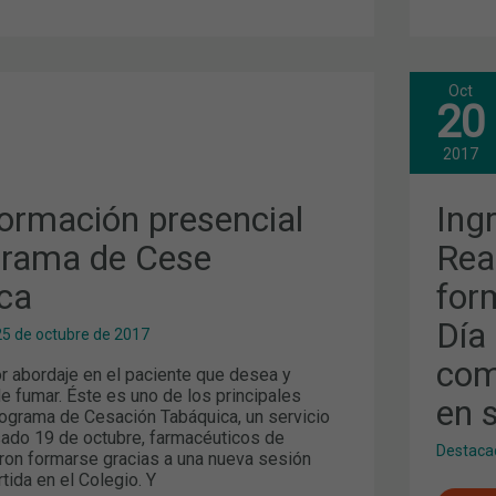
Oct
ING
20
DEL
L
PRE
EN
2017
LA
REA
ACA
ormación presencial
Ing
DE
FAR
grama de Cese
Rea
FOR
DE
ca
for
ÁGO
SAN
Y
Día
25 de octubre de 2017
DÍA
MUN
com
DEL
or abordaje en el paciente que desea y
FAR
e fumar. Éste es uno de los principales
en 
COM
rograma de Cesación Tabáquica, un servicio
TEM
asado 19 de octubre, farmacéuticos de
MÁS
Destaca
DES
ron formarse gracias a una nueva sesión
EN
tida en el Colegio. Y
SEP