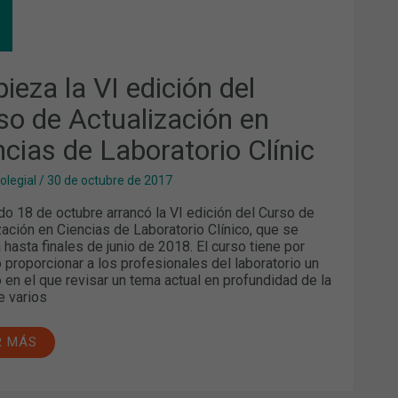
CIÓN
SO
ieza la VI edición del
UALIZACIÓN
so de Actualización en
NCIAS
ncias de Laboratorio Clínic
ORATORIO
NIC
olegial
/
30 de octubre de 2017
do 18 de octubre arrancó la VI edición del Curso de
zación en Ciencias de Laboratorio Clínico, que se
á hasta finales de junio de 2018. El curso tiene por
o proporcionar a los profesionales del laboratorio un
 en el que revisar un tema actual en profundidad de la
 varios
R MÁS