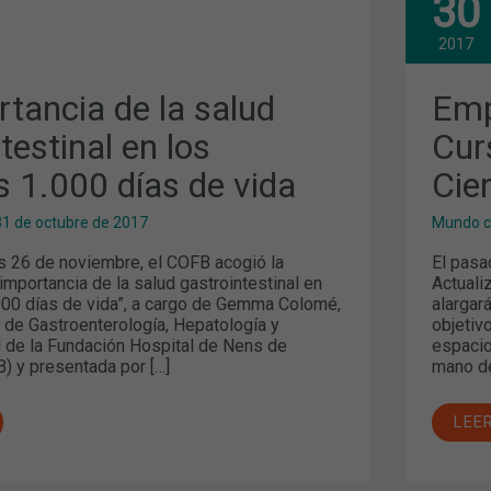
30
IA
LA
VI
EDI
2017
DEL
ESTINAL
CUR
DE
tancia de la salud
Emp
ACT
EN
testinal en los
Cur
CIE
DE
s 1.000 días de vida
Cie
LAB
CLÍ
31 de octubre de 2017
Mundo c
s 26 de noviembre, el COFB acogió la
El pasa
importancia de la salud gastrointestinal en
Actuali
000 días de vida”, a cargo de Gemma Colomé,
alargar
o de Gastroenterología, Hepatología y
objetiv
il de la Fundación Hospital de Nens de
espacio
) y presentada por […]
mano de
LEE