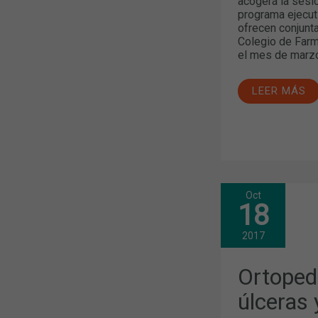
acogerá la sesi
programa ejecut
ofrecen conjunt
Colegio de Farm
el mes de marz
LEER MÁS
Oct
ORTOPEDIA:
18
TALLER
SOBRE
HERIDAS,
2017
ÚLCERAS
Y
QUEMADUR
Ortopedi
úlceras