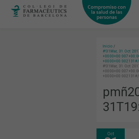
Ir
al
contenido
Inicio
#!31Mar, 31 Oct 20
+0000+00:007+00:00
+0000+00:002131#/3
#!31Mar, 31 Oct 20
+0000+00:007+00:00
+0000+00:002131#/3
pmñ20
31T19
Oct
LA