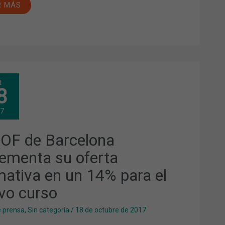
R MÁS
t
8
CELONA
REMENTA
17
RTA
MATIVA
COF de Barcelona
rementa su oferta
A
mativa en un 14% para el
VO
SO
vo curso
e prensa
,
Sin categoría
/
18 de octubre de 2017