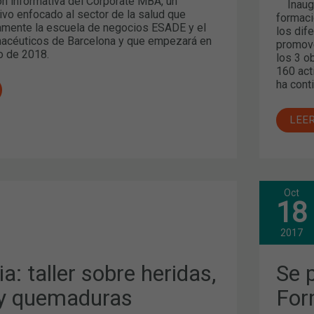
ón informativa del Corporate MBA, un
Inaugu
ivo enfocado al sector de la salud que
formaci
amente la escuela de negocios ESADE y el
los dif
acéuticos de Barcelona y que empezará en
promove
o de 2018.
los 3 o
160 act
ha cont
LEE
Oct
SE
18
PRE
EL
PRO
2017
DE
FOR
AS
CON
a: taller sobre heridas,
Se 
2017
2018
 y quemaduras
For
CON
UN