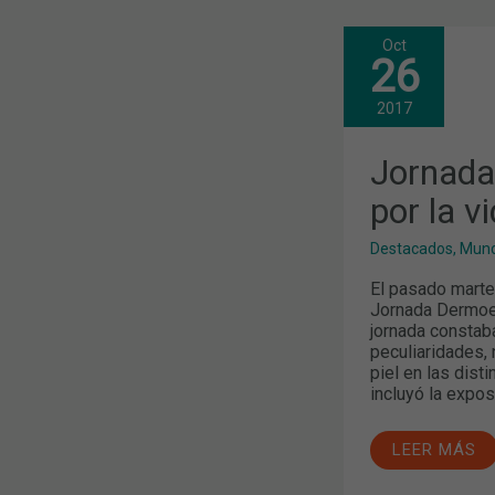
Oct
JORNADA
26
DERMOEXPE
UN
VIAJE
2017
POR
LA
VIDA
Jornada
DE
LA
por la vi
PIEL
Destacados
,
Mund
El pasado marte
Jornada Dermoexp
jornada constab
peculiaridades,
piel en las dist
incluyó la expos
LEER MÁS