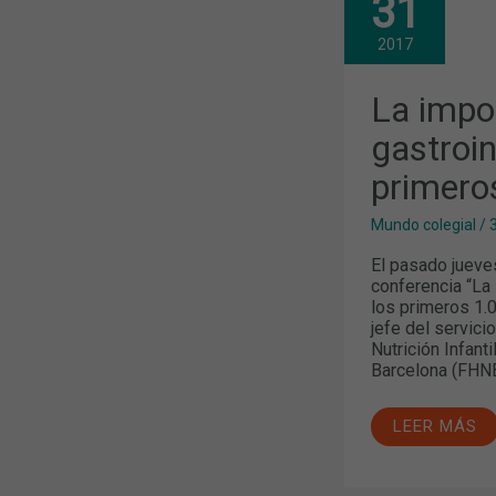
31
IMPORTANC
DE
LA
2017
SALUD
GASTROINT
EN
La impor
LOS
PRIMEROS
gastroin
1.000
DÍAS
primero
DE
VIDA
Mundo colegial
/
El pasado jueve
conferencia “La 
los primeros 1.
jefe del servici
Nutrición Infant
Barcelona (FHNB
LEER MÁS