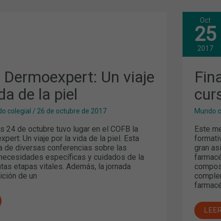
Oct
FIN
25
RT:
UNA
NUE
EDI
2017
DEL
CUR
"NU
 Dermoexpert: Un viaje
Fin
Y
DEP
da de la piel
cur
o colegial
/
26 de octubre de 2017
Mundo c
s 24 de octubre tuvo lugar en el COFB la
Este me
ert: Un viaje por la vida de la piel. Esta
formati
a de diversas conferencias sobre las
gran as
 necesidades específicas y cuidados de la
farmacé
intas etapas vitales. Además, la jornada
composi
ición de un
complem
farmacé
LEE