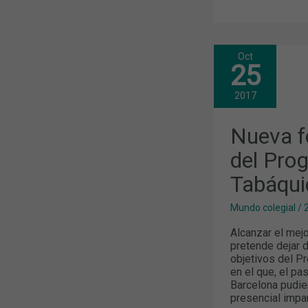
Oct
NUEVA
25
FORMACIÓN
PRESENCIA
DEL
2017
PROGRAMA
DE
CESE
Nueva f
TABÁQUICA
del Pro
Tabáqui
Mundo colegial
/
Alcanzar el mej
pretende dejar d
objetivos del P
en el que, el p
Barcelona pudie
presencial impar