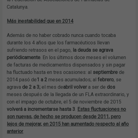
Catalunya.
Más inestabilidad que en 2014
Además de no haber cobrado nunca cuando tocaba
durante los 4 años que los farmacéuticos llevan
sufriendo retrasos en el pago,
la deuda se agrava
periódicamente
. En los últimos doce meses el volumen
de facturas de medicamentos dispensados y sin pagar
ha fluctuado hasta en tres ocasiones: al
septiembre
de
2014 pasó de
1 a 2
meses acumulados; al
febrero
, se
agrava
de 2 a 3;
el mes de
abril
volver
a ser de
dos
meses después de la llegada de un FLA extraordinario, y
con el impago de octubre, el 5 de noviembre de 2015
volverá a incrementarse hasta 3
.
Estas fluctuaciones no
son nuevas, de hecho se producen desde 2011, pero
lejos de mejorar, en 2015 han aumentado respecto al año
anterior
.