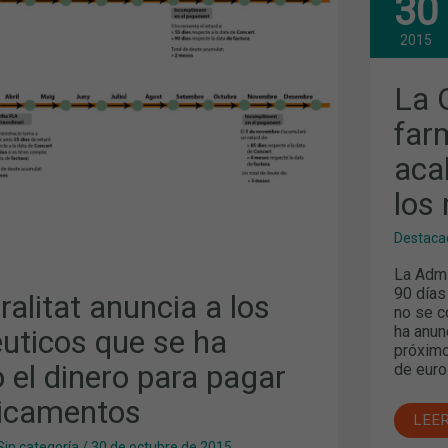
30
AT
GEN
ANU
A
2015
LOS
ICOS
FAR
QUE
La 
SE
HA
far
ACA
EL
aca
DIN
PAR
PAG
los
LOS
TOS
MED
Destaca
La Admi
90 días
alitat anuncia a los
no se c
ha anun
uticos que se ha
próximo
 el dinero para pagar
de euro
icamentos
LEE
Sin categoría
/
30 de octubre de 2015