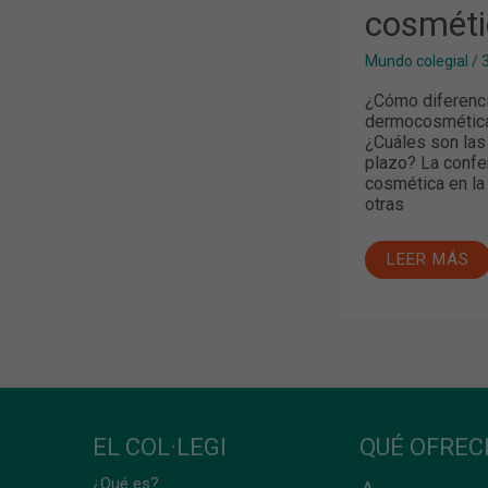
cosméti
LA
FARMACIA
Mundo colegial
/
¿Cómo diferenci
dermocosmética?
¿Cuáles son las
plazo? La confer
cosmética en la 
otras
LEER MÁS
EL COL·LEGI
QUÉ OFRE
¿Qué es?