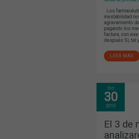
Los farmacéuti
inestabilidad r
agravamiento de
pagando los med
factura, con es
después Si, tal 
LEER MÁS
Oct
EL
30
3
DE
NOVIEMBRE
2015
ANALIZARE
EL
SECTOR
El 3 de
DE
LA
analizar
COSMÉTICA
EN